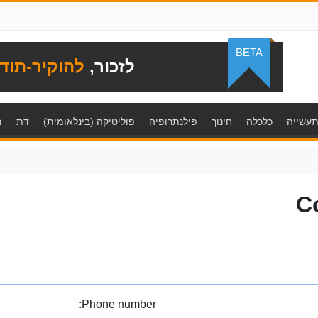
BETA
לזכור,
להוקיר-תוד
עשייה
כלכלה
חינוך
פילנתרופיה
פוליטיקה (בינלאומית)
דת
מ
C
Phone number: