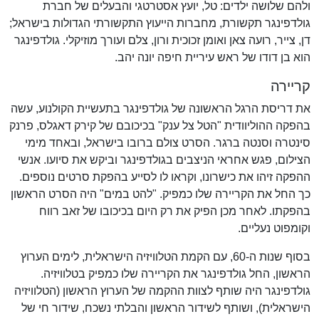
ולהם שלושה ילדים: טל, יועץ אסטרטגי והבעלים של חברת
גולדפינגר תקשורת, מחברות הייעוץ התקשורתי הגדולות בישראל;
דן, צייר, רועה צאן ואומן זכוכית ורון, צלם ועורך מוזיקלי. גולדפינגר
הוא בן דודו של ראש עיריית חיפה יונה יהב.
קריירה
את דריסת הרגל הראשונה של גולדפינגר בתעשיית הקולנוע, עשה
בהפקה ההוליוודית "הטל צל ענק" בכיכובם של קירק דאגלס, פרנק
סינטרה וסנטה ברגר. הסרט צולם ברובו בישראל, ובאחד מימי
הצילום, פגש אחראי הניצבים בגולדפינגר וביקש את סיועו. אנשי
ההפקה זיהו את כישרונו, וקראו לו לסייע בהפקת סרטים נוספים.
כך החל את הקריירה שלו כמפיק. "להט במים" היה הסרט הראשון
בהפקתו. לאחר מכן הפיק את רק היום בכיכובו של זאב רווח
וקומפוט נעליים.
בסוף שנות ה-60, עם הקמת הטלוויזיה הישראלית, לימים הערוץ
הראשון, החל גולדפינגר את הקריירה שלו כמפיק בטלוויזיה.
גולדפינגר היה שותף לצוות ההקמה של הערוץ הראשון (הטלוויזיה
הישראלית), ושותף לשידור הראשון והבלתי נשכח, שידור חי של