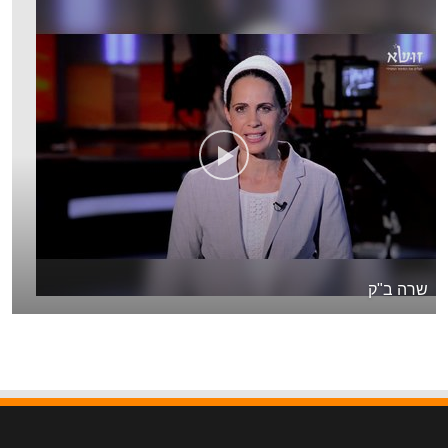
שרה ב"ק