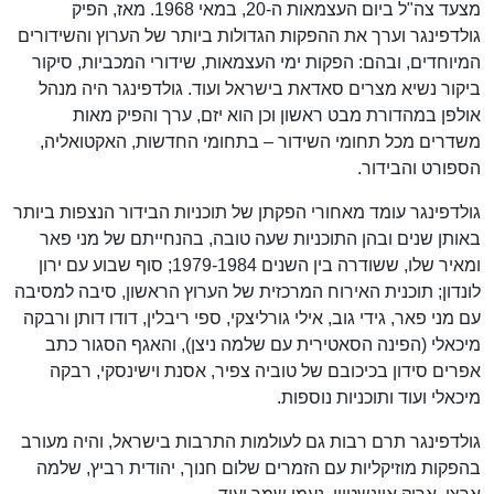
מצעד צה"ל ביום העצמאות ה-20, במאי 1968. מאז, הפיק
גולדפינגר וערך את ההפקות הגדולות ביותר של הערוץ והשידורים
המיוחדים, ובהם: הפקות ימי העצמאות, שידורי המכביות, סיקור
ביקור נשיא מצרים סאדאת בישראל ועוד. גולדפינגר היה מנהל
אולפן במהדורת מבט ראשון וכן הוא יזם, ערך והפיק מאות
משדרים מכל תחומי השידור – בתחומי החדשות, האקטואליה,
הספורט והבידור.
גולדפינגר עומד מאחורי הפקתן של תוכניות הבידור הנצפות ביותר
באותן שנים ובהן התוכניות שעה טובה, בהנחייתם של מני פאר
ומאיר שלו, ששודרה בין השנים 1979-1984; סוף שבוע עם ירון
לונדון; תוכנית האירוח המרכזית של הערוץ הראשון, סיבה למסיבה
עם מני פאר, גידי גוב, אילי גורליצקי, ספי ריבלין, דודו דותן ורבקה
מיכאלי (הפינה הסאטירית עם שלמה ניצן), והאגף הסגור כתב
אפרים סידון בכיכובם של טוביה צפיר, אסנת וישינסקי, רבקה
מיכאלי ועוד ותוכניות נוספות.
גולדפינגר תרם רבות גם לעולמות התרבות בישראל, והיה מעורב
בהפקות מוזיקליות עם הזמרים שלום חנוך, יהודית רביץ, שלמה