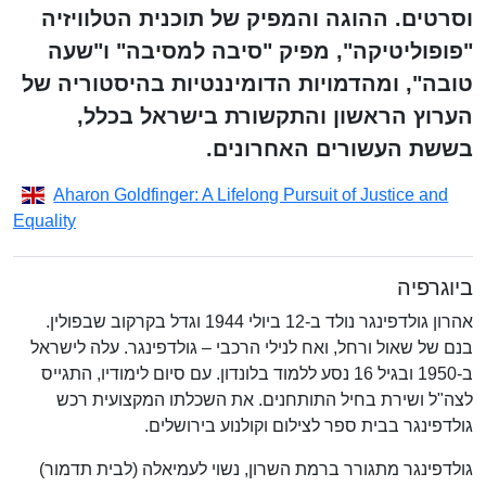
וסרטים. ההוגה והמפיק של תוכנית הטלוויזיה
"פופוליטיקה", מפיק "סיבה למסיבה" ו"שעה
טובה", ומהדמויות הדומיננטיות בהיסטוריה של
הערוץ הראשון והתקשורת בישראל בכלל,
בששת העשורים האחרונים.
Aharon Goldfinger: A Lifelong Pursuit of Justice and
Equality
ביוגרפיה
אהרון גולדפינגר נולד ב-12 ביולי 1944 וגדל בקרקוב שבפולין.
בנם של שאול ורחל, ואח לנילי הרכבי – גולדפינגר. עלה לישראל
ב-1950 ובגיל 16 נסע ללמוד בלונדון. עם סיום לימודיו, התגייס
לצה"ל ושירת בחיל התותחנים. את השכלתו המקצועית רכש
גולדפינגר בבית ספר לצילום וקולנוע בירושלים.
גולדפינגר מתגורר ברמת השרון, נשוי לעמיאלה (לבית תדמור)