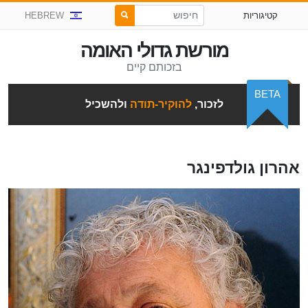
קטיגוריות
HEBREW
מורשת גדולי האומה
בזכותם קיים
BETA
לזכור,
להוקיר-תודה
ולהשכיל
אהרון גולדפינגר