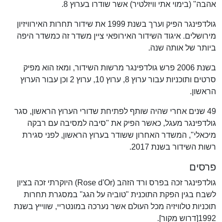
אהבה" (בימוי אתי וויזלטיר) אשר שודרו בערוץ 8.
גולדפינגר הפיק וערך בשנת 1999 את שידור תחרות האירוויזיון
מירושלים. איגוד השידור האירופאי ציין משדר זה כמשדר היפה
ביותר של אותה שנה.
בשנת 2006 פרש גולדפינגר מרשות השידור, ומאז הוא מפיק
סרטים ותוכניות עבור ערוץ 8, ערוץ 10, ערוץ 2 וכן עבור הערוץ
הראשון.
49 שנים אחרי שהיה שותף לפתיחת שדורי הערוץ הראשון, סגר
גולדפינגר מעגל, כאשר הפיק את "סיבה למסיבה עם רבקה
מיכאלי", המשדר האחרון ששודר בערוץ הראשון, לפני סגירת
רשות השידור בשנת 2017.
פרסים
גולדפינגר זכה בפרס ורד הזהב (Rose d'Or) היוקרתי זכה בציון
לשבח בגין הפקת התוכנית "טוביה על הגג" במסגרת תחרות
תוכניות טלוויזיה מכל העולם אשר נערכה במונטריי, שווייץ בשנת
1992[דרוש מקור].