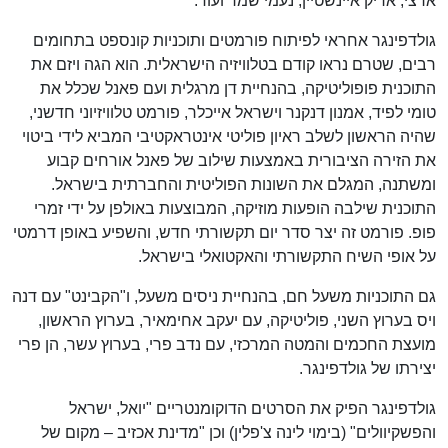
ארצי, אריק איינשטיין, נעמי שמר ועוד.
גולדפינגר אחראי לפיתוח פורמטים ותוכניות קונספט בתחומים
רבים, שטרם נראו קודם בטלוויזיה הישראלית. הוא הגה ויזם את
התוכנית פופוליטיקה, בהנחיית דן מרגלית ועם פאנל שכלל את
טומי לפיד, אמנון דנקנר וישראל אייכלר, פורמט טלוויזיוני חדשני,
שהיה הראשון לשלב ראיון פוליטי אינטראקטיבי המביא לידי ביטוי
את הזירה הציבורית באמצעות שילוב של פאנל אורחים קבוע
ומשתנה, המגלם את השונות הפוליטית והחברתית בישראל.
התוכנית שילבה הופעות מוזיקה, המבוצעות באולפן על ידי זמרי
פופ. פורמט זה יצר סדר יום תקשורתי חדש, והשפיע באופן דרמטי
על אופי השיח התקשורתי והאקטואלי בישראל.
גם התוכניות משעל חם, בהנחיית ניסים משעל, ו"הקבינט" עם דנה
ויס בערוץ השני, פוליטיקה, עם יעקב אחימאיר, בערוץ הראשון,
מועצת החכמים והמטה המרכזי, עם נדב פרי, בערוץ עשר, הן פרי
יצירתו של גולדפינגר.
גולדפינגר הפיק את הסרטים הדוקומנטריים "יואל, ישראל
והפשקיוולים" (בימוי לינה צ'פלין) וכן "מדינת אכזיב – מקום של