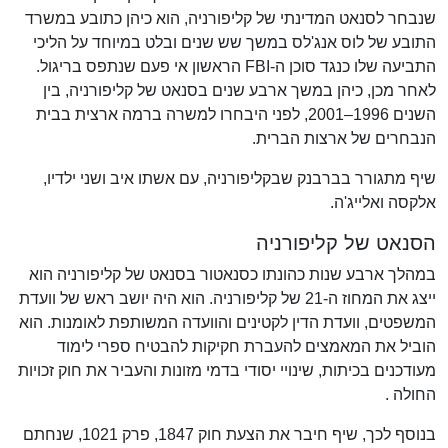
שנבחר לסנאט המדינתי של קליפורניה, הוא כיהן כתובע במשרד
התובע של לוס אנג'לס במשך שש שנים ובלט במיוחד על הליכי
התביעה שלו כנגד סוכן ה-FBI הראשון אי פעם שנתפס בריגול.
לאחר מכן, כיהן במשך ארבע שנים בסנאט של קליפורניה, בין
השנים 1996–2001, לפני היבחרו למשרה ברמה ארצית בבית
הנבחרים של ארצות הברית.
שיף מתגורר בברבנק שבקליפורניה, עם אשתו איב ושני ילדיו,
אלקסה ואלייג'ה.
הסנאט של קליפורניה
במהלך ארבע שנות כהונתו כסנאטור בסנאט של קליפורניה הוא
ייצג את המחוז ה-21 של קליפורניה. הוא היה יושב ראש של וועדת
המשפטים, וועדת הדין לקטינים והוועדה המשותפת לאומנות. הוא
הוביל את המאמצים להעברת חקיקות להבטיח ספרי לימוד
מעודכנים בכיתות, שינויי יסודי בדמי מזונות והעביר את חוק זכויות
החולה .
בנוסף לכך, שיף חיבר את הצעת חוק 1847, פרק 1021, שנחתם