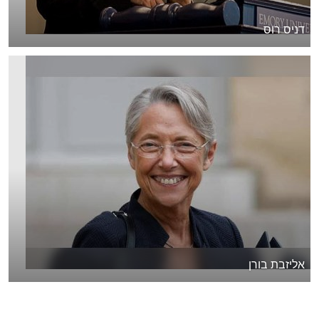
דניס רוס
אליזבת בורן