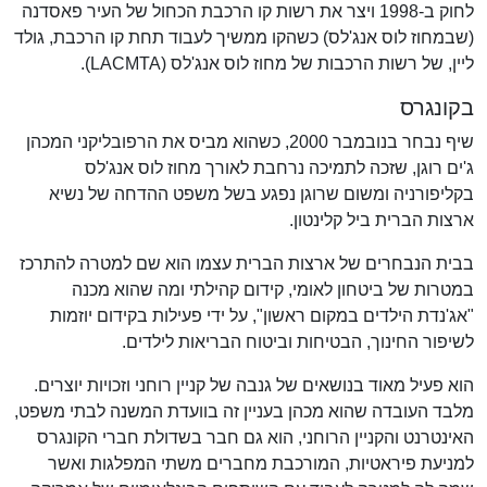
לחוק ב-1998 ויצר את רשות קו הרכבת הכחול של העיר פאסדנה
(שבמחוז לוס אנג'לס) כשהקו ממשיך לעבוד תחת קו הרכבת, גולד
ליין, של רשות הרכבות של מחוז לוס אנג'לס (LACMTA).
בקונגרס
שיף נבחר בנובמבר 2000, כשהוא מביס את הרפובליקני המכהן
ג'ים רוגן, שזכה לתמיכה נרחבת לאורך מחוז לוס אנג'לס
בקליפורניה ומשום שרוגן נפגע בשל משפט ההדחה של נשיא
ארצות הברית ביל קלינטון.
בבית הנבחרים של ארצות הברית עצמו הוא שם למטרה להתרכז
במטרות של ביטחון לאומי, קידום קהילתי ומה שהוא מכנה
"אג'נדת הילדים במקום ראשון", על ידי פעילות בקידום יוזמות
לשיפור החינוך, הבטיחות וביטוח הבריאות לילדים.
הוא פעיל מאוד בנושאים של גנבה של קניין רוחני וזכויות יוצרים.
מלבד העובדה שהוא מכהן בעניין זה בוועדת המשנה לבתי משפט,
האינטרנט והקניין הרוחני, הוא גם חבר בשדולת חברי הקונגרס
למניעת פיראטיות, המורכבת מחברים משתי המפלגות ואשר