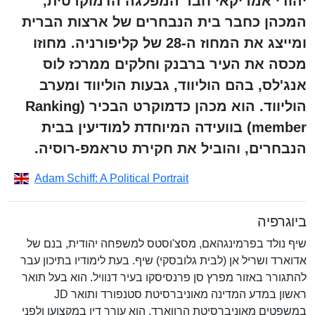
יהודי אמריקאי חבר המפלגה הדמוקרטית,
המכהן כחבר בית הנבחרים של ארצות הברית
ומייצג את המחוז ה-28 של קליפורניה. מחוזו
מכסה את העיר ברבנק וחלקים ממרכז לוס
אנג'לס, בהם הוליווד, גבעות הוליווד ומערב
הוליווד. הוא מכהן כדמוקרט הבכיר (Ranking
member) בוועידה המיוחדת למודיעין בבית
הנבחרים, והוביל את חקירת טראמפ-רוסיה.
Adam Schiff: A Political Portrait
ביוגרפיה
שיף נולד בפרמינגהאם, מסצ'וסטס למשפחה יהודית, בנם של
אדוארד ושריל אן (לבית גלובסקי) שיף. בעת לימודיו בתיכון עבר
להתגורר באזור מפרץ סן פרנסיסקו בעיר דנוויל. הוא בעל תואר
ראשון במדע המדינה מאוניברסיטת סטנפורד ותואר JD
במשפטים מאוניברסיטת הרווארד. הוא עורך דין במקצועו ולפני