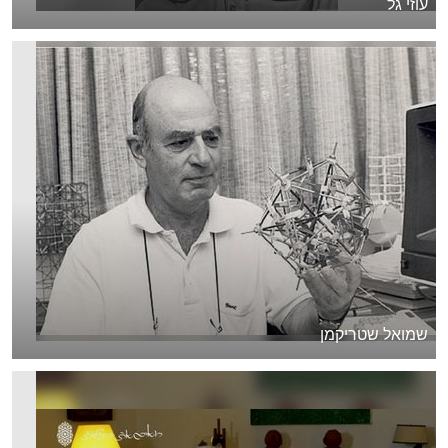
עוזי גל
שמואל שטריקמן