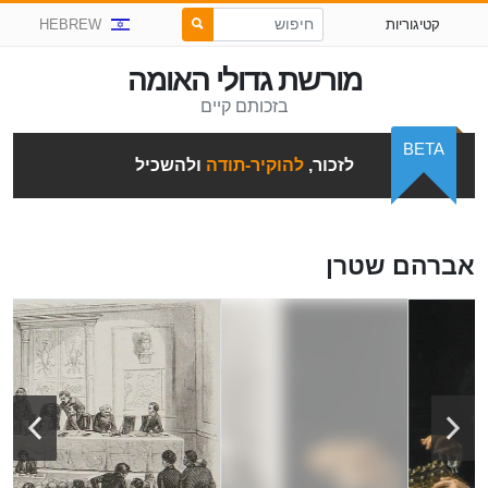
קטיגוריות
HEBREW
מורשת גדולי האומה
בזכותם קיים
BETA
לזכור,
להוקיר-תודה
ולהשכיל
אברהם שטרן