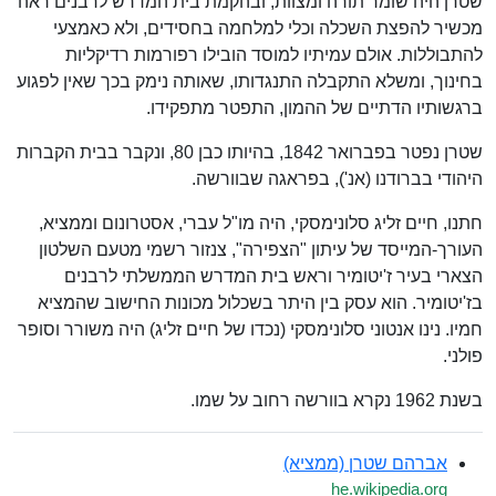
שטרן היה שומר תורה ומצוות, ובהקמת בית המדרש לרבנים ראה
מכשיר להפצת השכלה וכלי למלחמה בחסידים, ולא כאמצעי
להתבוללות. אולם עמיתיו למוסד הובילו רפורמות רדיקליות
בחינוך, ומשלא התקבלה התנגדותו, שאותה נימק בכך שאין לפגוע
ברגשותיו הדתיים של ההמון, התפטר מתפקידו.
שטרן נפטר בפברואר 1842, בהיותו כבן 80, ונקבר בבית הקברות
היהודי בברודנו (אנ'), בפראגה שבוורשה.
חתנו, חיים זליג סלונימסקי, היה מו"ל עברי, אסטרונום וממציא,
העורך-המייסד של עיתון "הצפירה", צנזור רשמי מטעם השלטון
הצארי בעיר ז'יטומיר וראש בית המדרש הממשלתי לרבנים
בז'יטומיר. הוא עסק בין היתר בשכלול מכונות החישוב שהמציא
חמיו. נינו אנטוני סלונימסקי (נכדו של חיים זליג) היה משורר וסופר
פולני.
בשנת 1962 נקרא בוורשה רחוב על שמו.
אברהם שטרן (ממציא)
he.wikipedia.org