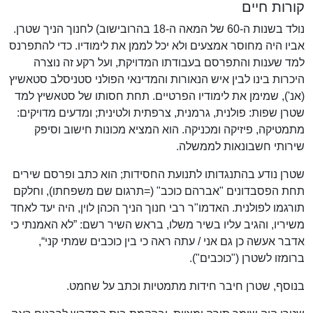
קורות חיים
נולד בשנות ה-60 של המאה ה-18 בהרובישוב) לחנוך הניך שטרן.
אביו היה מחוסר אמצעים ולא יכל לממן את לימודיו. כדי להתפרנס
למד שענות והתפרסם בעבודתו המדויקת, ועל רקע זה נוצרה
היכרות בינו לבין איש הנאורות והמדינאי הפולני סטניסלב סטאשיץ
(אנ'), שמימן את לימודיו הפרטיים. תחת חסותו של סטאשיץ למד
שטרן שפות: פולנית, גרמנית, צרפתית ולטינית; ומדעים מדויקים:
מתמטיקה, פיזיקה ומכניקה. הוא המציא מכונות חישוב וסיפק
שירותי חשבונאות לממשלה.
שטרן נודע בהתנגדותו לתנועת החסידות; הוא כתב ופרסם שירים
תחת הפסבדונים "אברהם כוכב" (=תרגום שם משפחתו), וחלקם
תורגמו לפולנית. האדמו"ר רבי חנוך הניך הכהן לוין, היה יעד לאחד
משיריו, והגיב עליו בשיר משלו, בראש השיר רשם: ”לא האמנתי כי
אדבר אעשה כן גם אני / עתה ראה כי בין כוכבים שמתי קני“,
ברומזו לשטרן ("כוכבים").
בנוסף, שטרן חיבר חידות מתמטיות וכתב על שחמט.