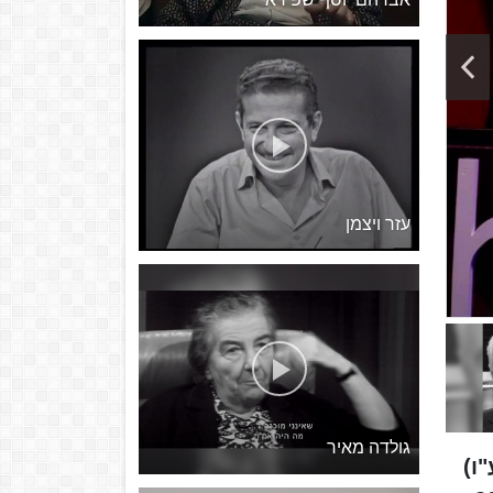
עזר ויצמן
גולדה מאיר
ול ה'תשע"ו)