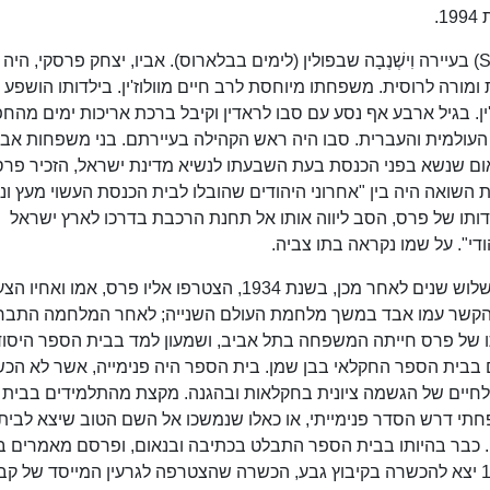
.
נולד בשם שמעון פֶּרְסְקי (בפולנית: Szymon Perski) בעיירה וִישְׁנֶבָה שבפולין (לימים בבלארוס). אביו, יצחק פרסקי,
ומורה לרוסית. משפחתו מיוחסת לרב חיים מוולוז'ין. בילדותו הושפע
'ין. בגיל ארבע אף נסע עם סבו לראדין וקיבל ברכת אריכות ימים מהח
ולמית והעברית. סבו היה ראש הקהילה בעיירתם. בני משפחות אביו
נאום שנשא בפני הכנסת בעת השבעתו לנשיא מדינת ישראל, הזכיר פרס
 השואה היה בין "אחרוני היהודים שהובלו לבית הכנסת העשוי מעץ ונ
י עדותו של פרס, הסב ליווה אותו אל תחנת הרכבת בדרכו לארץ ישראל
י". על שמו נקראה בתו צביה.
בשנת 1931 עלה האב לארץ ישראל המנדטורית, ושלוש שנים לאחר מכן, בשנת 1934, הצטרפו אליו פרס, אמו ואחי
י, והקשר עמו אבד במשך מלחמת העולם השנייה; לאחר המלחמה התבר
ו של פרס חייתה המשפחה בתל אביב, ושמעון למד בבית הספר היסוד
 בבית הספר החקלאי בבן שמן. בית הספר היה פנימייה, אשר לא הכש
 לחיים של הגשמה ציונית בחקלאות ובהגנה. מקצת מהתלמידים בבית
פחתי דרש הסדר פנימייתי, או כאלו שנמשכו אל השם הטוב שיצא לבית
כבר בהיותו בבית הספר התבלט בכתיבה ובנאום, ופרסם מאמרים בע
הפנימייה תוך שימוש בשם העט "בן אמוץ". ב-1941 יצא להכשרה בקיבוץ גבע, הכשרה שהצטרפה לגרעין המייסד של