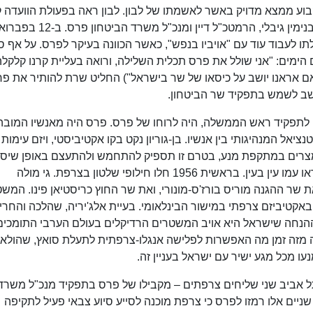
קבוע ממצא מדויק באשר לאשמתו של לבון. לבון ראה בפעולת הוועדה ק
שנועדה לחסלו פוליטית, ושנרקמה בין ראש אמ"ן, בנימין גיבלי, הרמטכ"ל דיין ומנכ"ל משרד הביטחון
ולתו לעבוד עוד עם "אויביו בנפש", כאשר הכוונה בעיקר לפרס. על אף ס
ימים: "אני שולל את פרס תכלית השלילה, ורואה בעליית קרנו קלקלה
ם אראנו יושב על כיסאו של שר בישראל") החליט שרת להותיר את פ
כן לתפקיד ראש הממשלה, היה לרוחו של פרס. פרס היה מאנשיו המובה
טנציאל המנהיגותי בין אנשיו. בן-גוריון נקט בקו אקטיביסטי, ויזם עימות
צרים במתקפת מנע, בטרם זו תספיק להתחמש ולהתעצם באופן שיסכ
קיומה של ישראל. הצמרת הביטחונית, פרס ודיין, ראו עמו עין בעין. בראשית 1956 חלו חילופי שלטון בצרפת. גי מולה
ר ההגנה מוריס בורז'ס-מונורי, ואת שר החוץ כריסטיאן פינו. המש
באקטיביזם צרפתי במישור הבינלאומי. בעיית אלג'יריה, שהלכה והחרי
הנחה שישראל היא אויב המשטרים הרדיקלים בעולם הערבי התומכים
ה מזה זמן מה האפשרות לפלישה אנגלו-צרפתית לתעלת סואץ, שהולא
ו מכל מגע ישיר עם ישראל בעניין זה.
שה עם פרס בתל אביב שני שליחים צרפתים – מקבילו של פרס בתפקיד מנכ"ל משרד
 שניים אלו רמזו לפרס כי צרפת מוכנה לסייע סיוע צבאי פעיל לתקיפה