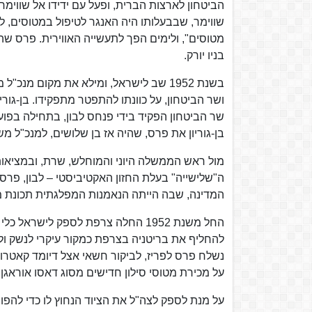
הביטחון לארצות הברית, ופעל עם ידידו אל שווימ
שווימר, שבבעלותו היה האנגר לטיפול במטוסים, 
בניו יורק.
ושר הביטחון, על כוונתו להתפטר מתפקידו. בן-גו
בן-גוריון את פרס, שהיה אז בן שלושים, למנכ"ל מ
מול ראש הממשלה היוני והמוחלש, שרת, ובמציאות 
ה"שלישייה" בעלת החזון האקטיביסטי – לבון, פרס ו
המדינה, שבה הייתה הנאמנות המפלגתית תכונת מ
להחליף את בריטניה בצרפת כמקור עיקרי לנשק ולת
נשלח פרס לפריז, לביקור חשאי אצל דיומד קאטרו,
על מכירת מטוסי סילון חדישים מסוג דאסו אוראגן, מטוסי "מיסטר 4", טנקים נוספים מסוג 13
על מנת לספק לצה"ל את הציוד הנחוץ לו כדי להפו