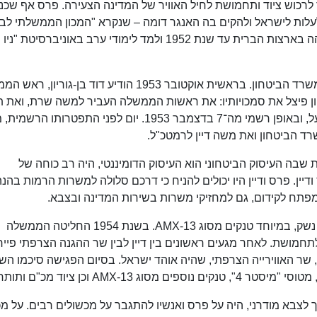
ר לרכוש ציוד ותחמושת לחיל האוויר של המדינה הצעירה. פרס אף שכנ
לעלות לישראל ולהקים בה האנגר דומה – שנקרא "המכון הממשלתי לב
מטוסים", ולימים הפך לתעשייה האווירית. פרס שהה בארצות הברית עד שנת 1952 ולמד לימודי ערב באוניברס
בשנת 1952 שב לישראל, ומילא את מקום מנכ"ל משרד הביטחון. בראשית אוקטובר 1953 הודיע דוד בן-גור
ריון פיצל את סמכויותיו: את ראשות הממשלה העביר למשה שרת, ואת 
שר הביטחון הפקיד בידי פנחס לבון, בתחילה בפועל, ובאופן רשמי מה־7 בדצמבר 1953. יום לפני התפטרותו 
שרד הביטחון ואת משה דיין לרמטכ"ל.
שבה העיסוק הביטחוני הוא העיסוק הדומיננטי, היה רב כוחה של
דיין. פרס ודיין היו יכולים להניח כי דרכם סלולה למשרות הרמות בהנ
פתח לקידום, גם למחזיקי משרות בשירות המדינה ובצבא.
החל משנת 1952 החלה צרפת לספק לישראל כלי נשק, במיוחד טנקים מסוג AMX-13. בשנת 1954 החליטה הממשלה
חמושת. לאחר מגעים ראשונים בין דיין לבין שר ההגנה הצרפתי פייר 
 שר האווירייה הצרפתי, שהיה אוהד ישראל. בסיום הפגישה סיכמו השנ
AMX- וכן ציוד מכ"ם ותותחים.
ך לצבא מודרני, היה על פרס ואנשיו להתגבר על מכשולים רבים. על מ