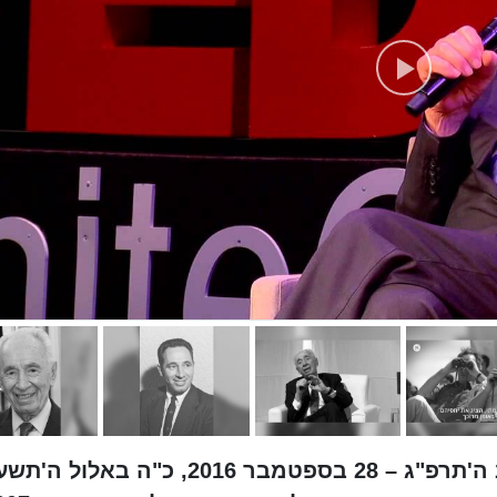
שמעון פֶּרֶס (2 באוגוסט 1923,כ' באב ה'תרפ"ג – 28 בספטמבר 2016, כ"ה באל