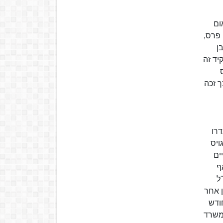
לאום
 פרס,
ית בן
ו בתפקיד זה
ס
וכך זכה
דרו
ויס
ים
ף
ל
ון אחר
משך כחודש
פרס לראש משלחת משרד