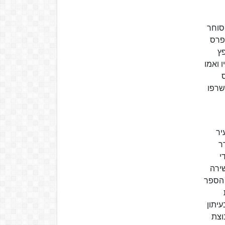
 היה סוחר
 פרס
פץ
 ואמו
שרפו
ו הצעיר
ר
י
ירה
 הספר
יתון
 קבוצת