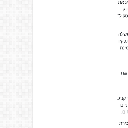
ע את
דק
יטת "ניו סקול"
יון, ראש הממשלה
תפקיד
הרשמית, מינה
הגת
קניג,
יים
כירת