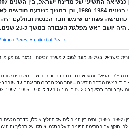
2014, וכראש ממשלת ישראל השמיני בשנים 1984–1986, וכן במשך כשבעה חודשי
בשנים 1995–1996. במשך כחמישה עשורים שימש חבר הכנסת ובחלקם הי
 יושב ראש מפלגת העבודה במשך כ-20 שנים.
Shimon Peres: Architect of Peace
מגיל צעיר היה מעורב פרס בעשייה ביטחונית וציבורית בישראל. בגיל 29 מונה למנכ"ל משרד הביטחון. נמנה עם
ית מטעם מפלגת מפא"י, ומאז שירת בה כחבר הכנסת, שר במשרדים שונים
אל, ובאופוזיציה, במשך 48 שנים רצופות, למעט מספר חודשים – יותר מכל חבר כנסת אחר, עד שנבח
פרס היה שר החוץ בממשלתו השנייה של יצחק רבין (1992–1995), והיה בין המובילים של תהליך אוסלו, סדרת מגעים ב
הן תוקף עם החתימה הפומבית על הסכמי אוסלו. על תהליך זה הוענק 