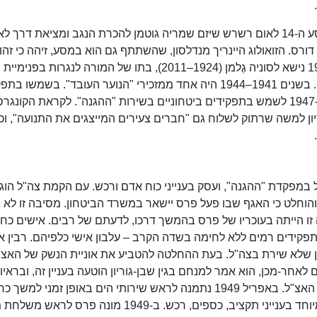
פרסקי עברת את שמו לפרס ב-1945, בעקבות מסע ה-14 לאום רשרש שיזם שמריה גוטמן להכרת הנגב ומציאת דרך 
ס. הזואולוג היינריך מנדלסון, שהשתתף גם הוא במסע, זיהה כי זהו
ופרסקי החליט לאמץ את שם הציפור כשמו. ב-1945 נישא לסוניה גֶלמן (1924–2011), בתו של המורה לנגרות בפנימי
שמן, שהייתה אז חיילת משוחררת מהצבא הבריטי. בשנים 1941–1944 היה אחד ממזכירי "הנוער העובד". בשמש
לכד את תשומת לבו של לוי אשכול, אשר קרא לו ב-1947 לשמש בתפקידים ביטחוניים בשירות "ההגנה". לקראת הקונגר
בר 1946, הורה דוד בן-גוריון למשה שרתוק לשלוח גם "חברים צעירים המייצגים את התנועה", 
 אשכול במפקדת "ההגנה", ועסק בענייני כוח אדם ורכש. עם הקמת צה"ל הוג
והוחלט כי האגף שבו פעל פרס יישאר במשרד הביטחון. מסיבה זו לא ג
זו הייתה בעוכריו של פרס בהמשך דרכו, לדעתם של רבים. אישים כחי
תפקידים רמים ללא לחימה בשדה הקרב – עלבון אישי כלפיהם. רבין א
ון שלא שירת בצה"ל. בעת ההחלטה להטביע את אוניית הנשק של האצ"
עניינים. שנים לאחר-מכן, הוא אמר למנחם בגין שבן-גוריון הוטעה בעניין זה, ובראי
הזכיר את ישראל גלילי, שניהל את המשא ומתן עם האצ"ל. באפריל 1949 נתמנה לראש שירותי הים באופן זמני ל
עד שהוחלף על ידי מוניה מרדור, תפקיד שעסק במיוחד בענייני תקציב, כספים, רכש. ב-1949 מונה 