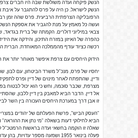
הנשק פיקחה ועדה משולשת שבה היו חברים צרפת
הנשק לישראל. כן היה על פרס להתגבר על איבת א
הרפובליקה הצרפתית הרביעית. פרס שהה זמן רב בצ
צבאי במיליוני דולרים. הקמתה של ברית בגדאד, ש
כהפרה של האיזון במזרח התיכון, והידקה את הידי
רכשה כציוד עודף מהממלכה המאוחדת. הברית הא
הידוק היחסים עם צרפת איפשר מאוחר יותר את חת
יחסיו של פרס, מנכ"ל משרד הביטחון, עם לבון, ש
מצרפת, שכבר סוכמה, וחש כי הוא יכול לבטוח בפר
אל דיין. הדבר הביא למאבק בין דיין ללבון, שהסת
זו אבן דרך במערכת היחסים העכורה בין השר לבין
הביא לחילוקי דעות בשאלה "מי נתן את ההוראה" 
שאלה זו הוקמה בחשאי ועדה בראשות הרמטכ"ל לשעב
פעלה בינואר 1955 ושמעה מספר עדוי