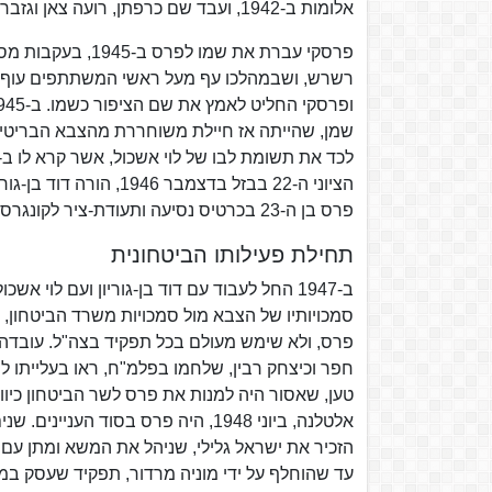
אלומות ב-1942, ועבד שם כרפתן, רועה צאן וגזבר.
רשרש, ושבמהלכו עף מעל ראשי המשתתפים עוף דור
הציוני ה-22 בבזל בדצמ
פרס בן ה-23 בכרטיס נסיעה ותעודת-ציר לקונגרס.
תחילת פעילותו הביטחונית
ב-1947 החל לעבוד עם דוד בן-גוריון ועם לוי
סמכויותיו של הצבא מול סמכויות משרד הביטחון, 
פרס, ולא שימש מעולם בכל תפקיד בצה"ל. עובדה 
חפר וכיצחק רבין, שלחמו בפלמ"ח, ראו בעלייתו ל
טען, שאסור היה למנות את פרס לשר הביטחון כיו
אלטלנה, ביוני 1948, היה פרס בסוד ה