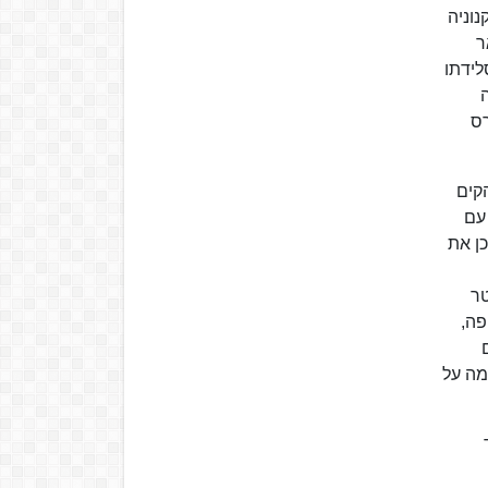
נוניה
 פרס. ב-12 בפברואר
לידתו
רס
קים
 עם
ן את
טר
פה,
מה על