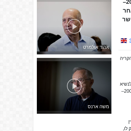
היה מדינאי ואיש ציבור ישראלי. כיהן כנשיאהּ התשיעי של מדינת ישראל, בין השנים 2007–
ם לאחר
ה שר
אהוד אולמרט
 מקימי הקריה
ר לנשיא
ב-2007. כיהן כיושב ראש מפלגת העבודה לזמן הממושך ביותר, במשך כ-20 שנים: מ-1977 עד ל-1992, 1995–1997, 2003–
משה ארנס
ין
לו,