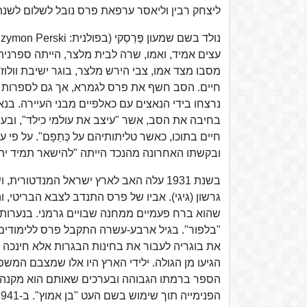
ליצחק רבין וליאסר ערפאת פרס נובל לשלום לשנת 1994
עצים אמיד, ואמו, שרה לבית מלצר, הייתה ספרנית 
מסבו מצד אמו, צבי הירש מלצר, בוגר ישיבת וולוז
חיים. הסב חשף את פרס לגמרא, אך גם לספרות הע
נרצחו בידי הנאצים עם כאלפיים מבני העיירה. ב
בחיבה את הסב, אשר "עיצב את עולמי כילד", ובעת
חיים בתוכו, כאשר טליתותיהם על כְּתֵפָם". על פ
ובקשתו האחרונה מהנכד הייתה "להישאר תמיד יהוד
גרשון (גיגי). אביו של פרס התנדב לצבא הבריט
שהוא ברח פעמיים ממחנה שבויים גרמני. בנערות
"בלפור". בגיל ארבע-עשרה התקבל פרס ללימודים
את בוגריה לעבור את בחינות הבגרות אלא חינכה
הגיעו מן הגולה. ילידי הארץ היו אלו שמצבם המש
הספר ברמתו הגבוהה ובערכים שאותם הוא מקנה. 