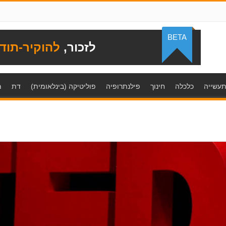
BETA
לזכור,
להוקיר-תוד
עשייה
כלכלה
חינוך
פילנתרופיה
פוליטיקה (בינלאומית)
דת
מ