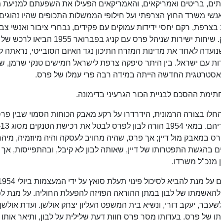
ים, בריטים ואמריקאים, והאמריקאים הפעילו את השפעתם למניעת 
נשי משרד החוץ הצרפתי ועל חילופי הממשלות התכופים שהיו נהוגים 
רפת, רקם יחסי ידידות עמוקים עם פקידים, נבחרי ציבור ואנשי צב
ועשה כל מאמץ על מנת להגביר את אספקת הנשק. שיחות ישירות שניהל פרס עם קניג בפברואר 55
נועדה לאחד את מדינות המזרח התיכון נגד האיום הסובייטי, נראתה 
דות עם ישראל. בין היתר סיפקה צרפת לישראל חמישים טנקי שרמן, 
סטרטגית החדשה הייתה במידה רבה פרי עמלו של פרס.
ימת ההסכם לבניית הכור הגרעיני בדימונה.
החלו בצורה הרמונית, הידרדרו על רקע מאבק הכוחות הסמוי שבין פרס,
ודיין, שהתפתח לאחר מינוים של דיין ופ
ס במאבק מול דיין; אך פרס, שהיה מחויב לעסקה והיה מיוזמיה, מיהר
יים בהגשת התפטרותו של דיין, שאותה לבון לא קיבל, ובהתפייסות, אך 
 מנכ"ל משרדו.
ולהאשמתו של לבון במתן ההוראה הפזיזה להפעלת החוליה. על מנת ל
ר, יעקב דורי, ונשיא בית המשפט העליון יצחק אולשן. ועדת אולשן-
ות, בהן עדותו של פרס. בעדותו מסר פרס חוות דעת שלילית על לבון, ותיאר אות