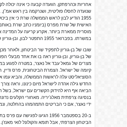
אחריות וכהרפתקן. הוועדה קבעה כי אינה יכולה ל
1955 הודיע לבון לראש הממשלה שרת כי אין ביכ
האישית של שרת מפרס (ביומניו כתב שרת באותם ה
מוסרית ממארת ביותר. אקרע קריעה על המדינה א
במשרתו. בפברואר 1955 התפטר לבון, ובן-גוריון שב לשמש בתפקיד שר הביטחון.
שובו של בן-גוריון לתפקיד שר הביטחון, ולאחר מ
של בן-גוריון, ובן-גוריון ראה בו את אחד מבעלי הפו
מצרים של גמאל עבד אל נאצר, במטרה לפגוע במ
הסוציאליסט עלה לראשות הממשלה, והביא עמו את ש
החדש גילה אהדה לישראל מיום כינונו, וראה צורך 
הביאה אף היא להידוק הקשרים עם ישראל, בשל ה
בנסיגה צרפתית מאלג'יריה. מאחורי הקלעים נדונ
ידי נאצר, אם כי הבריטים התמהמהו בהחלטה, ונמנע
ב-20 בספטמבר 1956 הגיעו לפגי
הביטחון הצרפתי, אבל תומא והקולונל לואי מאנז'ן.