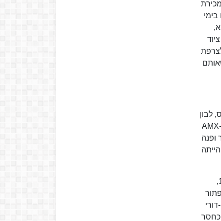
מכירת
בימי
א,
19 הביאו לרכש של ציוד
לצרפת
שאותם
 לבון
רס לתפקידיהם. במאי 1954 הורה לבון לפרס לבטל את רכישת הטנקים מסוג AMX-13
 ופנה
הייתה
"העסק הביש", פרשת הפעלתם של יהודים במצרים על מנת להביא לסיכול פינוי תעלת סואץ על ידי המעצמות ביולי 1954,
פתור
דורי
ו כחסר