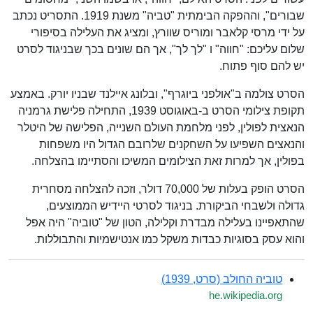
שבורים", וההפקה הבימתית "טביה" משנת 1919. התסריט נכתב
על ידי מרסי קלאבר ומוריס שוורץ, ומציג את העלילה בסיפורי
שלום עליכם: "חווה" ו "לך לך", אך הם שונים בכך שבניגוד לסרט
יש להם סוף פתוח.
הסרט צולמה ב"אולפני ביוגרף", ובלונג איילנד שבניו יורק. באמצע
תקופת צילומי הסרט ב-באוגוסט 1939, התחילה פלישת גרמניה
הנאצית לפולין, לפני מלחמת העולם השנייה, הפלישה של היטלר
והנאצים השפיעו על השחקנים שלרובם הגדול היו משפחות
בפולין, אך למרות זאת הצילומים המשיכו והסתיימו בהצלחה.
הסרט הופק בעלות של 70,000 דולר, וזכה להצלחה מסחרית
גדולה ולשבחי הביקורת. בניגוד לסרטי היידיש הממוצעים,
שהתאפיינו בעלילה מבדרת וקלילה, הטון של "טוביה" היה אפל
והוא עסק בסוגיות כבדות משקל כמו אנטישמיות והתבוללות.
טוביה החולב (סרט, 1939)
he.wikipedia.org