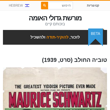
קטיגוריות
HEBREW
מורשת גדולי האומה
בזכותם קיים
BETA
לזכור,
להוקיר-תודה
ולהשכיל
טוביה החולב (סרט, 1939)