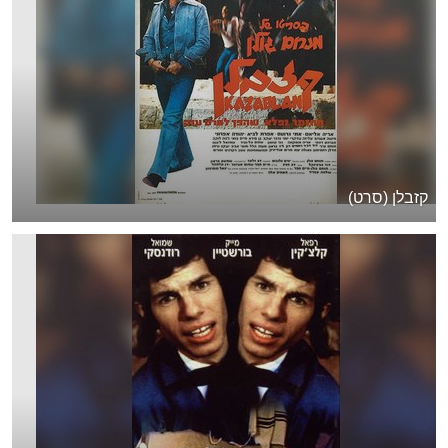
קזבלן (סרט)