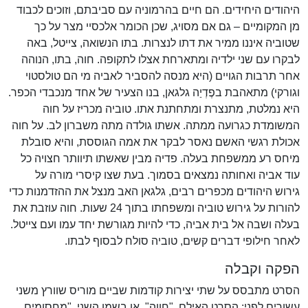
היהודים היחידים. הם חיים בהרמוניה עם סביבתם, וזוכים לכבוד
מן המקומיים – גם אם מסויג, שכן הכומר אלכסיי מצר על כך
שטוביה איננו ממיר את דתו לנצרות. בתו הנשואה, צייטל, באה
לבקרו עם שני ילדיה ומתארחת אצלו לתקופה. חוה, בתו, הנוהה
אחר תרבות הגויים (היא מנסה להסביר לאביה מי הם טולסטוי
וגורקי) מתאהבת בפֶדְיַה גלגאן, בנו הצעיר של אחד מנכבדי הכפר.
היא נמלטת, מתנצרת ומתחתנת אתו. טוביה מכריז על חוה
המשומדת כגרועה ממתה. אשתו גולדה מתה משברון לב. על חוה
אכולת רגשי האשם נאסר לבקר את אמה הגוססת, והיא סובלת
מיחס רע ממשפחת בעלה. פדיה מבין שאשתו תיוותר חצויה כל
עוד אביה ואחותה נמצאים בסמוך. בעת שצו קיסרי מורה על
גירוש היהודים מכפרים רבים, גלגאן האב מנצל את ההזדמנות כדי
להורות על גירוש טוביה ומשפחתו בתוך 24 שעות. חוה עוזבת את
בעלה ושבה אל בית אביה, כדי להיות מגורשת יחד עמו ועם צייטל.
לאחר חילופי דברים קשים, טוביה סולח לבסוף לבתו.
הפקה וקבלה
הסרט מתבסס על שתי יצירות קודמות שביים מוריס שוורץ משני
עשורים לפני: הסרט האילם, "חווה", או בשמו השני, "מחסומים