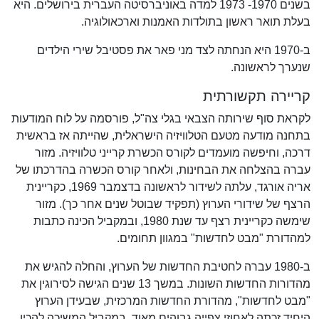
בשנים 1970- 1973 למדה באוניברסיטה העברית בירושלים. היא
בעלת תואר ראשון בתולדות האמנות וארכאולוגיה.
ב-1970 היא הנחתה לצד מני פאר את פסטיבל שירי הילדים
שנערך לראשונה.
קריירה תקשורתית
לקראת סוף שירותה הצבאי בגלי צה"ל, פורסמה על לוח המודעות
בתחנה מודעה מטעם הטלוויזיה הישראלית, שהייתה אז בראשית
דרכה, וחיפשה מועמדים לקורס הכשרת קרייני טלוויזיה. מזור
עברה בהצלחה את הבחינות, ולאחר קורס הכשרה בהדרכתו של
אריה אורגד, עלתה לשידור לראשונה בדצמבר 1969, כקריינית
הרצף של שידורי הערוץ (תפקיד שבוטל שנים אחר כך). מזור
שימשה כקריינית רצף עד שנת 1980, ובמקביל הכינה כתבות
למהדורת "מבט לחדשות" במגוון תחומים.
ב-1980 עברה לחטיבת החדשות של הערוץ, והחלה להגיש את
מהדורות החדשות השונות. במשך 13 שנים הגישה לסירוגין את
"מבט לחדשות", מהדורת החדשות המרכזית, שבעידן הערוץ
היחיד זכתה לאחוזי צפייה גבוהים מאוד. במקביל המשיכה להכין