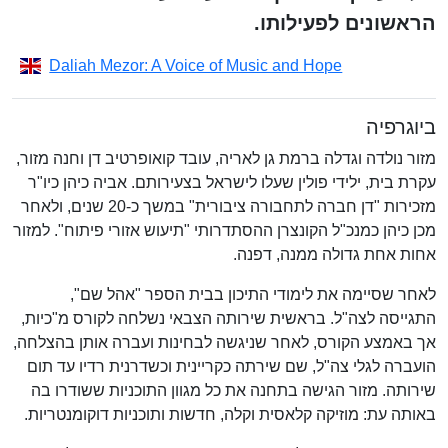
הראשונים לפעילותו.
Daliah Mezor: A Voice of Music and Hope
ביוגרפיה
מזור נולדה וגדלה ברמת גן לאריה, עובד קואופרטיב דן וחנה מזור,
עקרת בית, ילידי פולין שעלו לישראל בצעירותם. אביה כיהן כיו"ר
מזכירות "דן חברה לתחבורה ציבורית" במשך כ-20 שנים, ולאחר
מכן כיהן כמנכ"ל הקונצרן ההסתדרותי "תיעוש אזורי פיתוח". למזור
אחות אחת גדולה ממנה, דפנה.
לאחר שסיימה את לימודי התיכון בבית הספר "אהל שם",
התגייסה לצה"ל. בראשית שירותה הצבאי נשלחה לקורס מ"כיות,
אך באמצע הקורס, לאחר שניגשה לבחינות ועברה אותן בהצלחה,
הועברה לגלי צה"ל, שם שירתה כקריינית וכשדרנית רדיו עד תום
שירותה. מזור הגישה בתחנה את כל מגוון התוכניות ששודרו בה
באותה עת: מוזיקה קלאסית וקלה, חדשות ותוכניות דוקומנטריות.