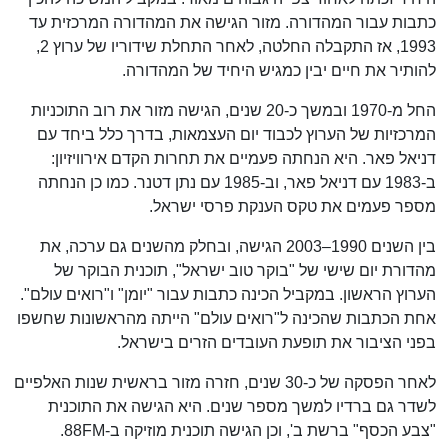
כתבות עבור המהדורה. מזור הגישה את המהדורה המרכזית עד
1993, אז התקבלה החלטה, לאחר התחלת שידוריו של ערוץ 2,
להותיר את חיים יבין כמגיש היחיד של המהדורה.
החל מ-1970 ובמשך כ-20 שנים, הגישה מזור את רוב התוכניות
המרכזיות של הערוץ לכבוד יום העצמאות, בדרך כלל ביחד עם
דניאל פאר. היא הנחתה פעמיים את תחרות הקדם אירוויזיון:
ב-1983 עם דניאל פאר, וב-1985 עם נתן דטנר. כמו כן הנחתה
מספר פעמים את טקס הענקת פרסי ישראל.
בין השנים 1990–2003 הגישה, ובחלק מהשנים גם ערכה, את
מהדורת יום שישי של "בוקר טוב ישראל", תוכנית הבוקר של
הערוץ הראשון. במקביל הכינה כתבות עבור "יומן" ו"רואים עולם".
אחת הכתבות שהכינה ל"רואים עולם" הייתה מהראשונות שחשפו
בפני הציבור את תופעת העובדים הזרים בישראל.
לאחר הפסקה של כ-30 שנים, חזרה מזור בראשית שנות האלפיים
לשדר גם ברדיו למשך מספר שנים. היא הגישה את התוכנית
"צבע הכסף" ברשת ב', וכן הגישה תוכנית מוזיקה ב-88FM.