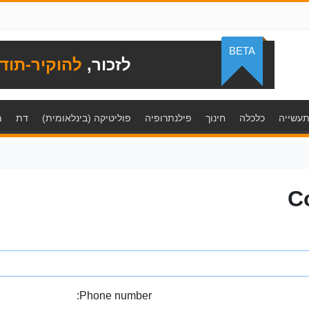
BETA
לזכור,
להוקיר-תוד
עשייה
כלכלה
חינוך
פילנתרופיה
פוליטיקה (בינלאומית)
דת
מ
C
Phone number: