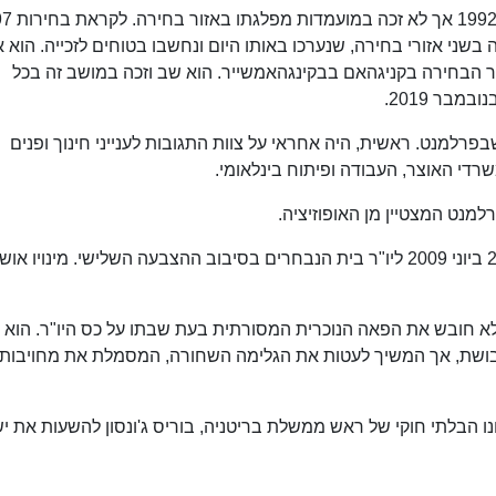
ברקו ניסה לרוץ לבית הנבחרים הבריט
ני אזורי בחירה, שנערכו באותו היום ונחשבו בטוחים לזכייה. הוא א
ר הבחירה בקניגהאם בבקינגהאמשייר. הוא שב וזכה במושב זה בכל
בר 2019.
למנט. ראשית, היה אחראי על צוות התגובות לענייני חינוך ופנים
י האוצר, העבודה ופיתוח בינלאומי.
לאחר התפטרותו של מייקל מרטין נבחר ברקו ב-22 ביוני 2009 ליו"ר בית הנבחרים בסיבוב ההצבעה השלישי. מינויו
שלא חובש את הפאה הנוכרית המסורתית בעת שבתו על כס היו"ר. הוא 
בושת, אך המשיך לעטות את הגלימה השחורה, המסמלת את מחויבותו
ניסיונו הבלתי חוקי של ראש ממשלת בריטניה, בוריס ג'ונסון להשעות את י