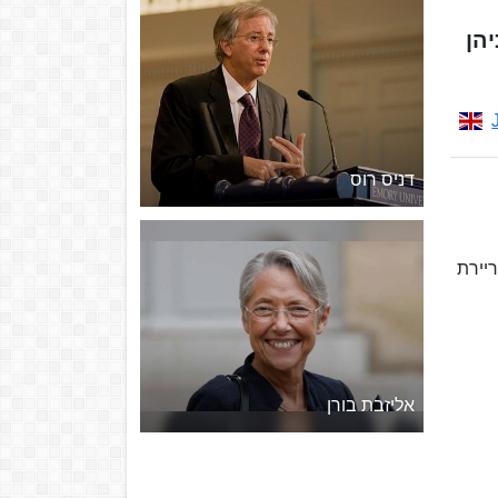
שון שכיהן
דניס רוס
יירת
אליזבת בורן