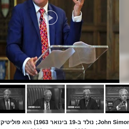
ג'ון סיימון ברקו (באנגלית: John Simon Bercow; נולד ב-19 בינואר 1963) הוא