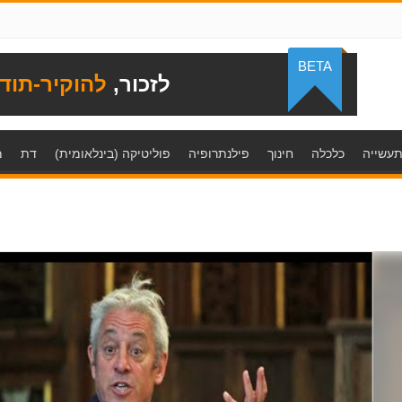
BETA
לזכור,
להוקיר-תוד
עשייה
כלכלה
חינוך
פילנתרופיה
פוליטיקה (בינלאומית)
דת
מ