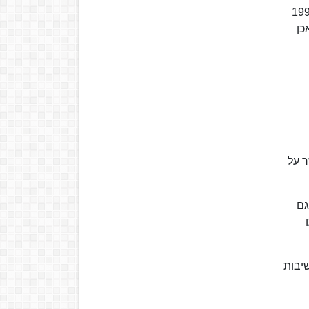
י ב-1987 ו-1992 אך לא זכה במועמדות מפלגתו באזור בחירה. לקראת בחירות 1997
כן
 אושר על
גם
שיבות