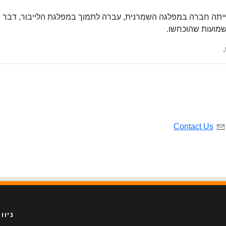
י אילמן מאז שנת 2002. אשתו שהייתה חברה במפלגה השמרנית, עברה לתמוך במפלגת הלייבור, דבר
שמועות שהוכחשו.
Contact Us
ניוו