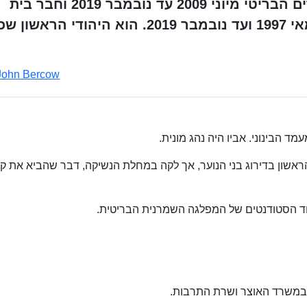
בריטי שכיהן כיושב ראש בית הנבחרים הבריטי מיוני 2009 עד נובמבר 2019 וחבר בית
הנבחרים מטעם מחוז בקינגהאם ממאי 1997 ועד נובמבר 2019. הוא היהודי הרא
John Bercow
ד הבינוני. אביו היה נהג מונית.
הראשון בדירוג בני הנוער, אך לקה במחלת הנשיקה, דבר שהביא את קר
גוד הסטודנטים של המפלגה השמרנית הבריטית.