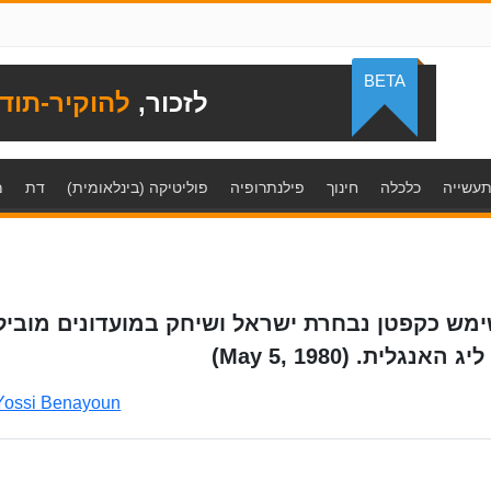
BETA
לזכור,
להוקיר-תוד
עשייה
כלכלה
חינוך
פילנתרופיה
פוליטיקה (בינלאומית)
דת
מ
 שימש כקפטן נבחרת ישראל ושיחק במועדונים מוביל
ית. (May 5, 1980)
Yossi Benayoun