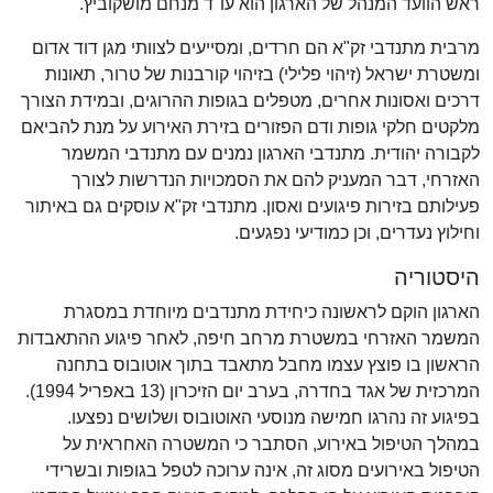
ראש הוועד המנהל של הארגון הוא עו"ד מנחם מושקוביץ.
מרבית מתנדבי זק"א הם חרדים, ומסייעים לצוותי מגן דוד אדום
ומשטרת ישראל (זיהוי פלילי) בזיהוי קורבנות של טרור, תאונות
דרכים ואסונות אחרים, מטפלים בגופות ההרוגים, ובמידת הצורך
מלקטים חלקי גופות ודם הפזורים בזירת האירוע על מנת להביאם
לקבורה יהודית. מתנדבי הארגון נמנים עם מתנדבי המשמר
האזרחי, דבר המעניק להם את הסמכויות הנדרשות לצורך
פעילותם בזירות פיגועים ואסון. מתנדבי זק"א עוסקים גם באיתור
וחילוץ נעדרים, וכן כמודיעי נפגעים.
היסטוריה
הארגון הוקם לראשונה כיחידת מתנדבים מיוחדת במסגרת
המשמר האזרחי במשטרת מרחב חיפה, לאחר פיגוע ההתאבדות
הראשון בו פוצץ עצמו מחבל מתאבד בתוך אוטובוס בתחנה
המרכזית של אגד בחדרה, בערב יום הזיכרון (13 באפריל 1994).
בפיגוע זה נהרגו חמישה מנוסעי האוטובוס ושלושים נפצעו.
במהלך הטיפול באירוע, הסתבר כי המשטרה האחראית על
הטיפול באירועים מסוג זה, אינה ערוכה לטפל בגופות ובשרידי