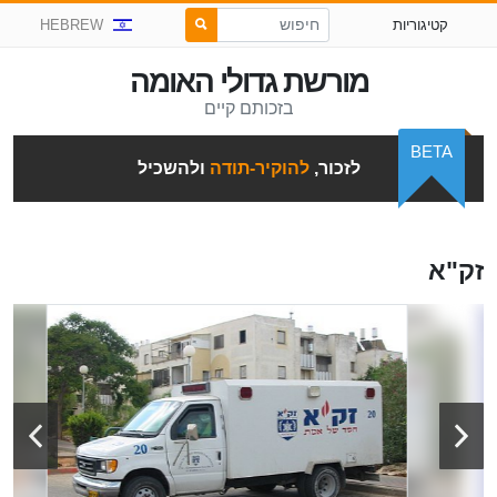
קטיגוריות
HEBREW
מורשת גדולי האומה
בזכותם קיים
BETA
לזכור,
להוקיר-תודה
ולהשכיל
זק"א