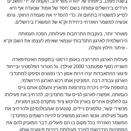
בשנת 1995, ביוזמתו של יהודה משי זהב, הוקמה על ידי תושבים
חרדים בירושלים עמותה בשם 'חסד של אמת' שנועדה אף היא
לסייע למשטרה בתחום זה. כדי להסדיר את מעמדה החוקי, גויסו
אנשיה למשמר האזרחי כיחידת זק"א של המשא"ז בירושלים.
מאוחר יותר, בעקבות התרחבות פעילותה, הפכה העמותה
הירושלמית לארגון התנדבותי עצמאי שאימץ לעצמו את השם זק"א
- איתור חילוץ והצלה.
פעילות הארגון התרחבה באופן דרמטי בתקופת האינתיפאדה
השנייה (סוף ספטמבר 2000 ואילך). גל הטרור הפלסטיני ובייחוד
פיגועי ההתאבדות יצרו זירות אסון רבי נפגעים וסיפקו למתנדבי
הארגון עבודה רבה. המוניטין אותו רכש הארגון הירושלמי,
בתוספת עלייה ניכרת בתרומות מהארץ והעולם אותם גייס
כעמותה, אפשרו לארגון לגייס עוד מתנדבים, להרחיב את פעילותו
גם לחלקים אחרים בארץ ולרכוש ציוד מתקדם (כגון זימוניות,
מכשירי קשר, טלפונים ניידים, קטנועים ואמבולנסים) ולהרחיב את
מעגל פעילותו. אנשי הארגון ממשיכים להיות רשומים כמתנדבי
המשמר האזרחי בכל מקום בו הם פועלים, דבר המעניק להם את
הסמכויות הנדרשות לצורך פעילותם בזירות פיגועים ואסון.