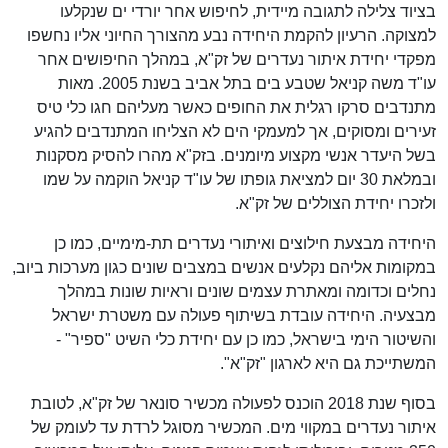
בציוד צלילה לתגובה מיידית, לחיפוש אחר יורדי ים שנקלעו
למצוקה. הרעיון להקמת היחידה נבע מהצורך החיוני אליו נחשפו
מפקדי יחידת איתור נעדרים של זק"א, במהלך החיפושים אחר
עו"ד משה קניאל שטבע בים בתל אביב בשנת 2005. מאות
מתנדבים סרקו רגלית את החופים כאשר מעליהם חגו כלי טיס
זעירים ומסוקים, אך למעמקי הים לא הצליחו המתנדבים להגיע
בשל היעדר אנשי מקצוע מיומנים. בזק"א מהרו להסיק מסקנות
ובמלאת 30 יום למציאת גופתו של עו"ד קניאל הוקמה על שמו
ולזכרו יחידת הצוללים של זק"א.
היחידה מבצעת חילוצים ואיתורי נעדרים תת-מימיים, כמו כן
במקומות אליהם נקלעים אנשים במצבים שונים כגון מערכות ביוב,
נחלים וכדומה ומאתרת עצמים שונים וראיות שונות במהלך
מבצעיה. היחידה עובדת בשיתוף פעולה עם משטרת ישראל
והשיטור הימי בישראל, כמו כן עם יחידת כלי השיט "ספיר" -
המשתייכת גם היא לארגון "זק"א".
בסוף שנת 2018 הוכנס לפעולה מכשיר סונאר של זק"א, לטובת
איתור נעדרים במקווי מים. המכשיר מסוגל לרדת עד לעומק של