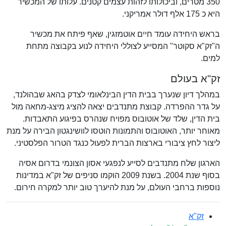
350 מטרים, וביכולותו לזהות עצמים קטנים. עלותו של המכשיר
היא כ 175 אלף דולר אמריקני.
בראש היחידה עומד חיים אוטמזגין, שאף פיתח את מכשיר
ה"זק"א סקוטר" המסייע לצוללי היחידה לנוע בקבוצה מתחת
למים.
זק"א בעולם
במהלך דיון שנערך בבית הדין הבינלאומי לצדק בהאג שבהולנד,
על גדר ההפרדה. קבוצת מתנדבים יצאה להציג מיצג-מחאה מול
בית הדין, שלד של אוטובוס מפויח שנהרס בפיגוע התאבדות.
מאוחר יותר, האוטובוס והתמונות הוטסו לוושינגטון הבירה על מנת
ליצור לחץ ציבורי בארצות הברית לפעול כנגד הטרור הפלסטיני.
הארגון שלח מתנדבים לסייע לנפגעי אסון הצונמי בדרום אסיה
בסוף שנת 2004. בשנת 2009 הוקמו סניפים של זק"א במדינות
נוספות ברחבי העולם, על מנת להיערך טוב יותר למקרה חירום.
זק"א