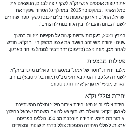
את הגופות אוספים אנשי זק"א לשקי גופה לבנים, הנושאים את
סמל הארגון. באוקטובר 2015, במהלך גל הטרור שפקד את
ישראל, החליט הארגון שגופות מחבלים יוכנסו לשקי גופה שחורים,
לשם "הבחנה והבדלה בין הקורבנות לרוצחים".
במרץ 2021, בעקבות עדויות קשות על תקיפות מיניות במשך
שנים - יהודה משי זהב השעה את עצמו מתפקיד יו"ר זק"א. חודש
לאחר מכן, מונה ניצב (בדימוס) זהר דביר למנהל מיוחד בארגון.
פעילות מבצעית
מלבד יחידת "חסד של אמת" במסגרתה פועלים מתנדבי זק"א
לשמירה על כבוד המת באירועי מב"ט (מוות בלתי טבעי) ברחבי
הארץ, מפעיל ארגון זק"א יחידות נוספות:
יחידת צוללי זק"א
יחידת צוללי זק"א היא יחידת איתור חילוץ והצלה המשתייכת
לארגון "זק"א" ופועלת בשיתוף פעולה עם משטרת ישראל בחילוץ
ואיתור תת-מימי. היחידה מורכבת מכ-350 צוללים בפריסה
ארצית. לצוללי היחידה הסמכות צולל בדרגות שונות, ומצוידים