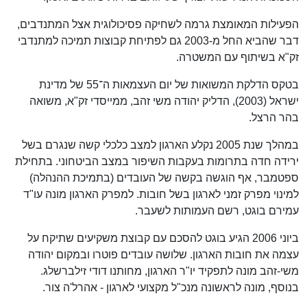
הפעילות המאומצת גרמה לשחיקה פסיכולוגית אצל המתנדבים,
דבר שהביא החל מ-2003 גם לפתיחת קבוצות תמיכה למתנדבי
זק"א בשיתוף עם המשטרה.
בטקס הדלקת המשואות של יום העצמאות ה־55 של מדינת
ישראל (2003), הדליק יהודה משי זהב, ממייסדי זק"א, משואה
בהר הרצל.
במהלך שנת 2005 נקלע הארגון למצב כלכלי קשה שנגרם בשל
ירידה חדה בתרומות בעקבות השיפור במצב הביטחוני. בתחילת
ספטמבר, אף הוגשה בקשה של העובדים (בתמיכת ההנהלה)
למינוי מפרק זמני לארגון בשל חובות. למפרק הארגון מונה עו"ד
עמירם בוגט, רשם העמותות לשעבר.
ביוני 2006 הגיע בוגט להסכם עם קבוצת משקיעים שתיקח על
עצמה את חובות הארגון. שלושה עובדים פוטרו ובמקום יהודה
משי-זהב מונה לתפקיד יו"ר הארגון, מחותנו דודי זילברשלג.
בנוסף, מונה לראשונה מנכ"ל מקצועי לארגון - אהרל'ה צור.