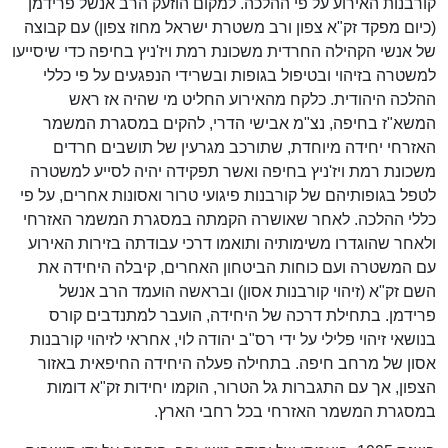
קורבנות האירוע על פי ההלכה. למקום הוזעק הרב אנשל פרידמן
(כיום מפקד זק"א צפון ורב משטרת ישראל מחוז צפון) עם קבוצה
של אנשי הקהילה החרדית משכונת רמת ויז'ניץ בחיפה כדי שיסייעו
למשטרה בזיהוי ובטיפול בגופות ובשרידי הנפגעים על פי כללי
ההלכה היהודית. כלקח מהאירוע החליט מי שהיה אז ראש
המשא"ז בחיפה, נצ"מ אבישי הדרי, להקים במסגרת המשמר
האזרחי יחידה מיוחדת, שתורכב מגרעין של תושבים חרדים
משכונת רמת ויז'ניץ בחיפה ואשר תפקידה יהיה לסייע למשטרה
לטפל בגופותיהם של קורבנות פיגועי טרור ואסונות אחרים, על פי
כללי ההלכה. לאחר שאושרה הקמתה במסגרת המשמר האזרחי
ולאחר שהוגדרו משימותיה ותואמו דרכי עבודתה בזירות האירוע
עם המשטרה ועם כוחות הביטחון האחרים, קיבלה היחידה את
השם זק"א (זיהוי קורבנות אסון) ובראשה הועמד הרב אנשל
פרידמן. בתחילת דרכה של היחידה, הועבר למתנדבים קורס
בנושאי זיהוי פלילי על ידי רס"ב יהודה לוי, אחראי לזיהוי קורבנות
אסון של מרחב חיפה. בתחילה פעלה היחידה החיפאית באזור
הצפון, אך עם התגברות גל הטרור, הוקמו יחידות זק"א דומות
במסגרת המשמר האזרחי בכל רחבי הארץ.