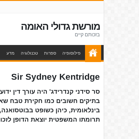
מורשת גדולי האומה
בזכותם קיים
פילוסופיה
ספרות
טכנולוגיה
מדע
ת
Sir Sydney Kentridge
סר סידני קנדרידג' היה עורך דין יד
בתיקים חשובים כמו חקירת טבח שארפ
תרומתו המשפטית יוצאת הדופן לזכויות האדם. (922