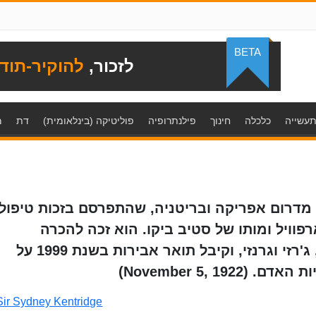
BETA
לזכור,
להוקיר-תוד
עשייה
כלכלה
חינוך
פילנתרופיה
פוליטיקה (בינלאומית)
דת
מ
וע מדרום אפריקה ובריטניה, שהתפרסם בזכות טיפולו
וויל ומותו של סטיב ביקו. הוא זכה להכרה
בינלאומית, כיהן כשופט בבוטסואנה, ג'רזי וגרנזי, וקיבל תואר אבירות בשנת 1999 על
November 5, 1)
Sir Sydney Kentridge