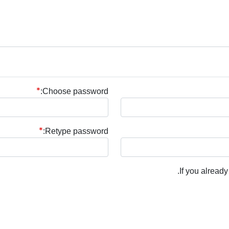
Choose password:
Retype password:
.
If you alread