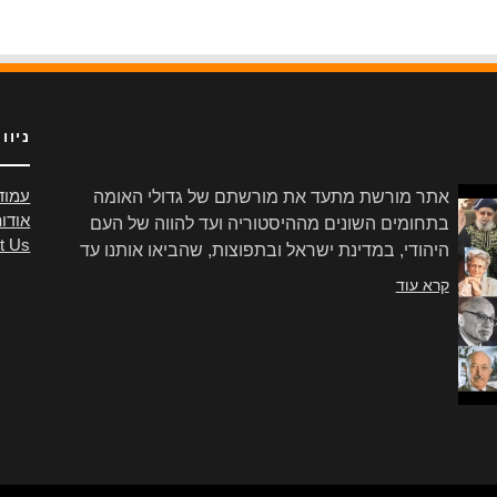
ניוו
אתר מורשת מתעד את מורשתם של גדולי האומה
עמוד
אודו
בתחומים השונים מההיסטוריה ועד להווה של העם
t Us
היהודי, במדינת ישראל ובתפוצות, שהביאו אותנו עד
הלום.
קרא עוד