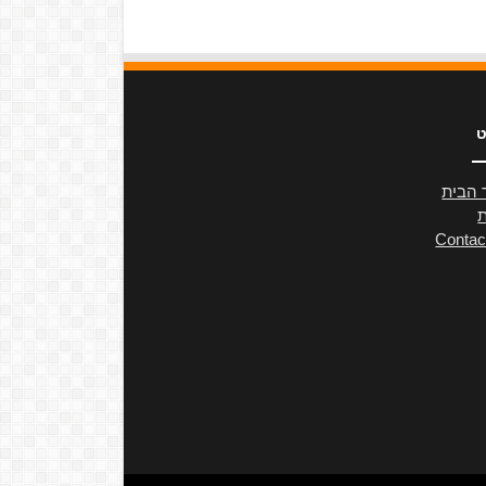
ט
 הבית
ת
Contac