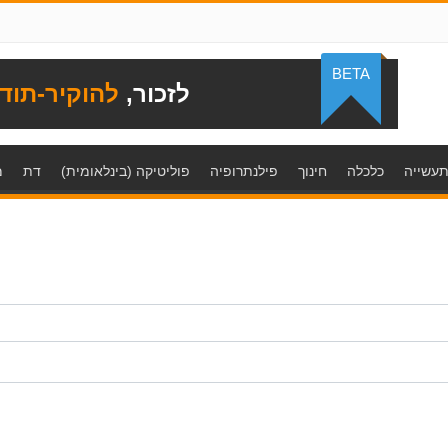
BETA
לזכור,
להוקיר-תוד
עשייה
כלכלה
חינוך
פילנתרופיה
פוליטיקה (בינלאומית)
דת
מ