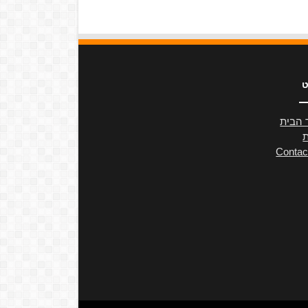
ט
 הבית
ת
Contac