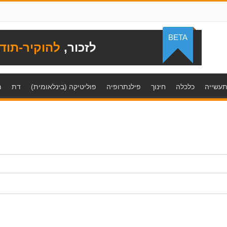
BETA
לזכור,
להוקיר-תוד
עשייה
כלכלה
חינוך
פילנתרופיה
פוליטיקה (בינלאומית)
דת
מ