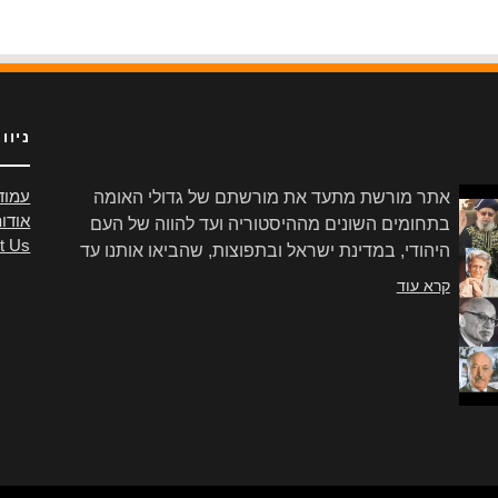
ניוו
אתר מורשת מתעד את מורשתם של גדולי האומה
עמוד
אודו
בתחומים השונים מההיסטוריה ועד להווה של העם
t Us
היהודי, במדינת ישראל ובתפוצות, שהביאו אותנו עד
הלום.
קרא עוד