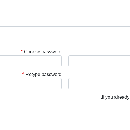
Choose password:
Retype password:
.
If you alread