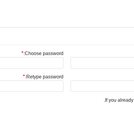
Choose password:
Retype password:
.
If you alread