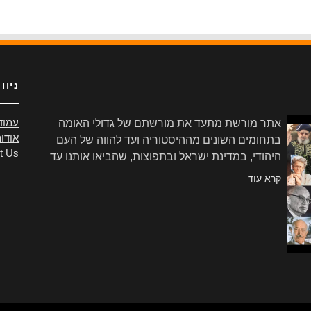
ניוו
אתר מורשת מתעד את מורשתם של גדולי האומה
עמוד
אודו
בתחומים השונים מההיסטוריה ועד להווה של העם
t Us
היהודי, במדינת ישראל ובתפוצות, שהביאו אותנו עד
הלום.
קרא עוד