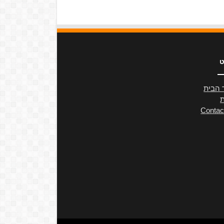
ט
 הבית
ת
Contac