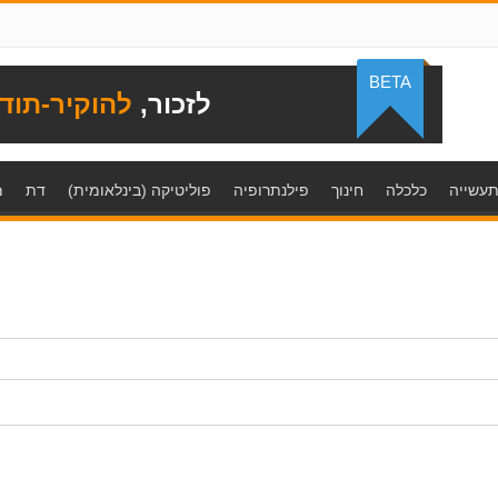
BETA
לזכור,
להוקיר-תוד
עשייה
כלכלה
חינוך
פילנתרופיה
פוליטיקה (בינלאומית)
דת
מ