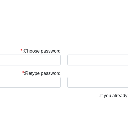
Choose password:
Retype password:
.
If you alread