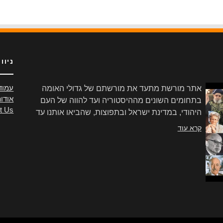
ניוו
אתר מורשת מתעד את מורשתם של גדולי האומה
עמוד
אודו
בתחומים השונים מההיסטוריה ועד להווה של העם
t Us
היהודי, במדינת ישראל ובתפוצות, שהביאו אותנו עד
הלום.
קרא עוד