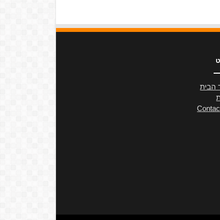
ט
 הבית
ת
Contac