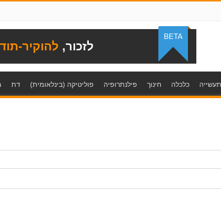
BETA
לזכור,
להוקיר-תוד
עשייה
כלכלה
חינוך
פילנתרופיה
פוליטיקה (בינלאומית)
דת
מ