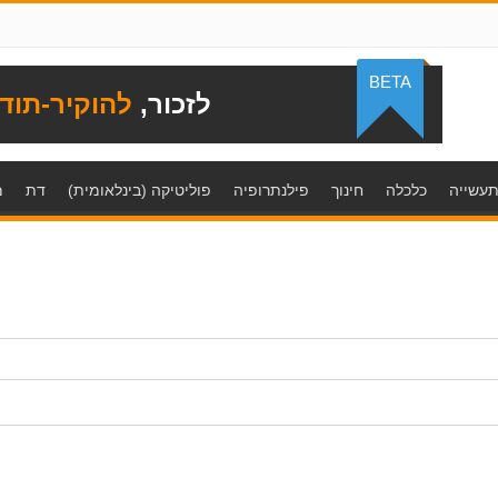
BETA
לזכור,
להוקיר-תוד
עשייה
כלכלה
חינוך
פילנתרופיה
פוליטיקה (בינלאומית)
דת
מ