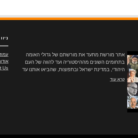
ניוו
אתר מורשת מתעד את מורשתם של גדולי האומה
עמוד
אודו
בתחומים השונים מההיסטוריה ועד להווה של העם
t Us
היהודי, במדינת ישראל ובתפוצות, שהביאו אותנו עד
הלום.
קרא עוד