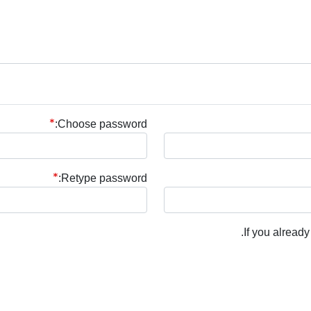
Choose password:
Retype password:
.
If you alread