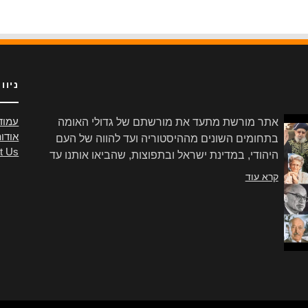
ניוו
אתר מורשת מתעד את מורשתם של גדולי האומה
עמוד
אודו
בתחומים השונים מההיסטוריה ועד להווה של העם
t Us
היהודי, במדינת ישראל ובתפוצות, שהביאו אותנו עד
הלום.
קרא עוד