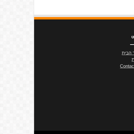
ט
 הבית
ת
Contac