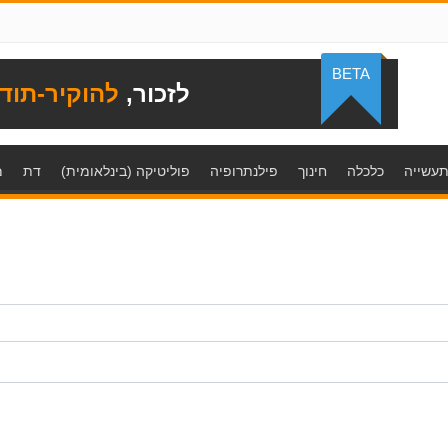
BETA
לזכור,
להוקיר-תוד
עשייה
כלכלה
חינוך
פילנתרופיה
פוליטיקה (בינלאומית)
דת
מ