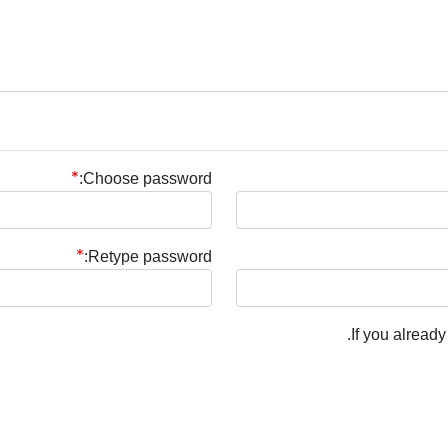
Choose password:
Retype password:
.
If you alread