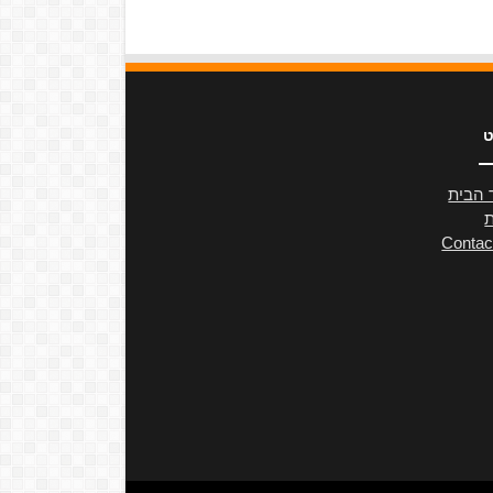
ט
 הבית
ת
Contac