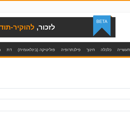
BETA
לזכור,
להוקיר-תוד
עשייה
כלכלה
חינוך
פילנתרופיה
פוליטיקה (בינלאומית)
דת
מ