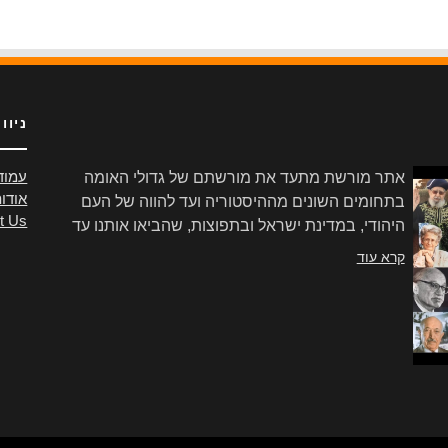
ניוו
אתר מורשת מתעד את מורשתם של גדולי האומה
עמוד
אודו
בתחומים השונים מההיסטוריה ועד להווה של העם
t Us
היהודי, במדינת ישראל ובתפוצות, שהביאו אותנו עד
הלום.
קרא עוד