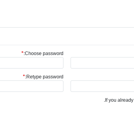
Choose password:
Retype password:
.
If you alread