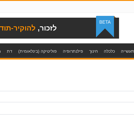
BETA
לזכור,
להוקיר-תוד
עשייה
כלכלה
חינוך
פילנתרופיה
פוליטיקה (בינלאומית)
דת
מ