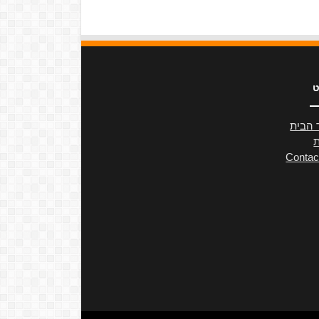
ט
 הבית
ת
Contac