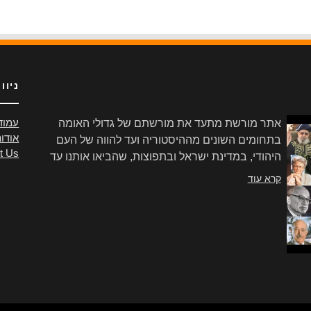
ניוו
אתר מורשת מתעד את מורשתם של גדולי האומה
עמוד
אודו
בתחומים השונים מההיסטוריה ועד להווה של העם
t Us
היהודי, במדינת ישראל ובתפוצות, שהביאו אותנו עד
הלום.
קרא עוד