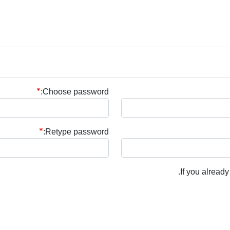
Choose password:
Retype password:
.
If you alread