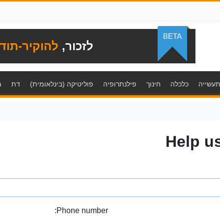
BETA
לזכור,
להוקיר-תוד
עשייה
כלכלה
חינוך
פילנתרופיה
פוליטיקה (בינלאומית)
דת
מ
Help u
Phone number: