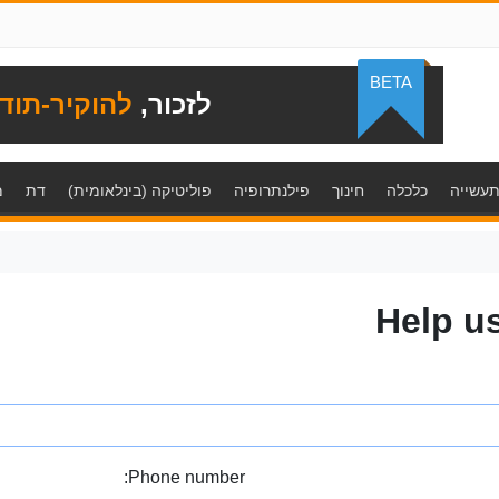
BETA
לזכור,
להוקיר-תוד
עשייה
כלכלה
חינוך
פילנתרופיה
פוליטיקה (בינלאומית)
דת
מ
Help u
Phone number: