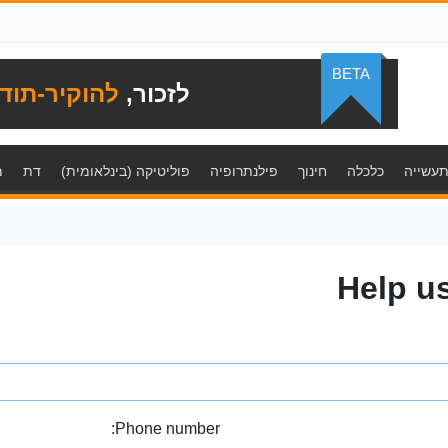
BETA
לזכור,
להוקיר-תוד
עשייה
כלכלה
חינוך
פילנתרופיה
פוליטיקה (בינלאומית)
דת
מ
Help u
Phone number: