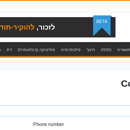
BETA
לזכור,
להוקיר-תוד
עשייה
כלכלה
חינוך
פילנתרופיה
פוליטיקה (בינלאומית)
דת
מ
C
Phone number: