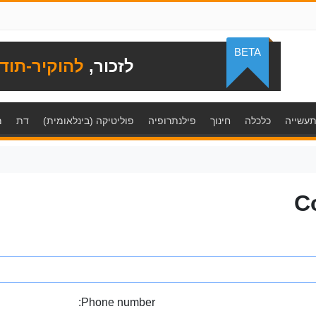
BETA
לזכור,
להוקיר-תוד
עשייה
כלכלה
חינוך
פילנתרופיה
פוליטיקה (בינלאומית)
דת
מ
C
Phone number: