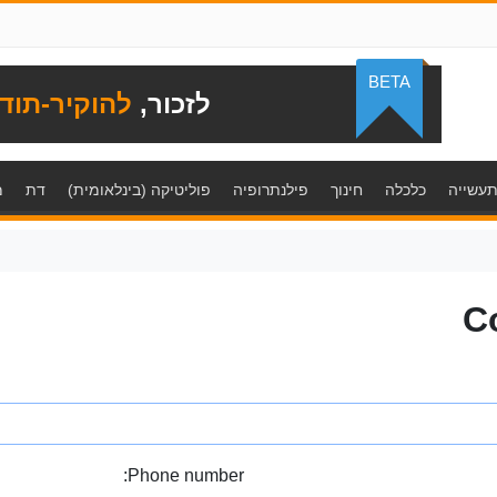
BETA
לזכור,
להוקיר-תוד
עשייה
כלכלה
חינוך
פילנתרופיה
פוליטיקה (בינלאומית)
דת
מ
C
Phone number: