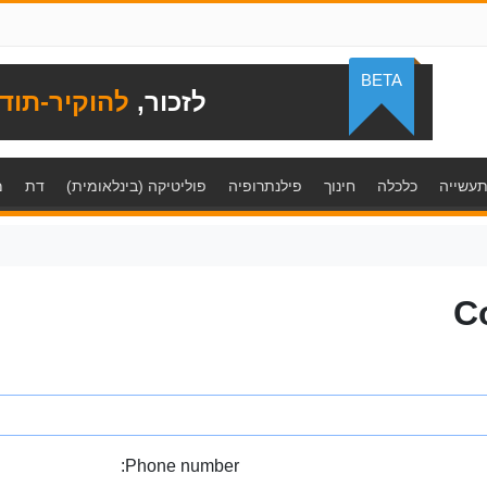
BETA
לזכור,
להוקיר-תוד
עשייה
כלכלה
חינוך
פילנתרופיה
פוליטיקה (בינלאומית)
דת
מ
C
Phone number: