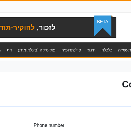
BETA
לזכור,
להוקיר-תוד
עשייה
כלכלה
חינוך
פילנתרופיה
פוליטיקה (בינלאומית)
דת
מ
C
Phone number: