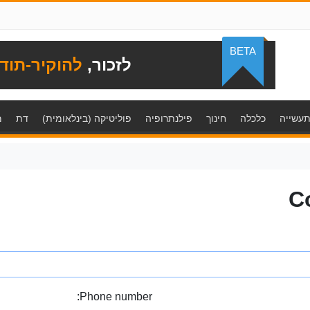
BETA
לזכור,
להוקיר-תוד
עשייה
כלכלה
חינוך
פילנתרופיה
פוליטיקה (בינלאומית)
דת
מ
C
Phone number: