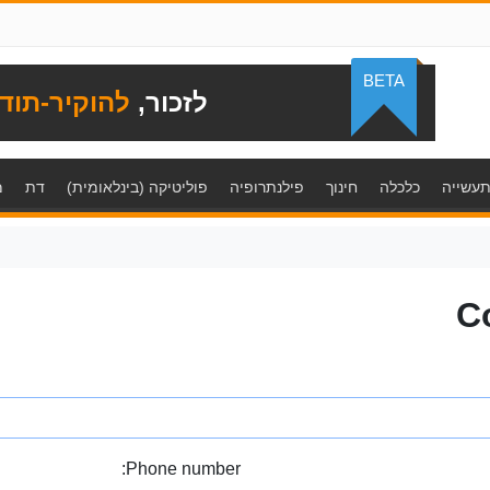
BETA
לזכור,
להוקיר-תוד
עשייה
כלכלה
חינוך
פילנתרופיה
פוליטיקה (בינלאומית)
דת
מ
C
Phone number: