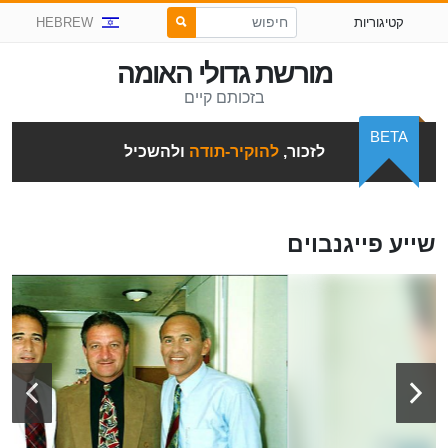
קטיגוריות
HEBREW
מורשת גדולי האומה
בזכותם קיים
BETA
לזכור,
להוקיר-תודה
ולהשכיל
שייע פייגנבוים