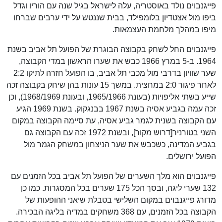
פייגנבוים נולד באוסטריה, עלה לישראל בגיל שנה עם הוריו וגדל
ביפו מול אצטדיון בלומפילד, בבית שננטש על ידי ערבים שברחו
מיפו במהלך מלחמת העצמאות.
פייגנבוים החל לשחק בקבוצה הבוגרת של הפועל תל אביב בשנת
1964. ב-5 במרץ 1966 כבש את שערו הראשון במדי הקבוצה,
שער שוויון בדרבי מול מכבי תל אביב, בו הפועל חזרה לתיקו 2:2
לאחר פיגור 2:0 במחצית. במשך 15 עונות בהן שיחק בקבוצה זכה
שייע בשתי אליפויות (בעונת 1965/1966, ובעונת 1968/1969), וכן
זכה עמה בגביע אסיה בשנת 1967 בבנגקוק. בשנת 1969 הגיע
עם הקבוצה בשנית לגמר גביע אסיה, עת סיימה הקבוצה במקום
השני בטורניר[דרוש מקור], ובשנת 1972 זכה עם הקבוצה גם
בגביע המדינה, כשכבש את שער הניצחון במשחק הגמר מול
הפועל ירושלים.
פייגנבוים הוא מלך השערים של הפועל תל אביב בכל הזמנים עם
132 שערי ליגה, ובסך הכל 175 שערים בכל המסגרות. כמו כן
מדורג פייגנבוים במקום השלישי בטבלת שיאני ההופעות של
הקבוצה בכל הזמנים, עם 368 משחקים במדיה בליגה הבכירה.