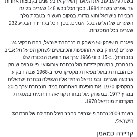
בשנת 1979 עזב את המועדון ושיחק ארבע שנים בקבוצות אחרות
עד שפרש בשנת 1984. בסך הכל כבש 148 שערים בליגה
הבכירה בישראל והוא מדורג במקום העשירי בטבלת מלך
השערים של הליגה בכל הזמנים. בסך הכל בקריירה הבקיע 232
שערים בכל המסגרות.
פייגנבוים שיחק 50 משחקים בנבחרת ישראל, בהם הבקיע 24
שערים (מחזיק בשיא ההופעות והכיבושים לשחקן הפועל תל אביב
בנבחרת). ב-15 ביוני 1966 ערך את הופעת הבכורה שלו
בנבחרת, במשחק ידידות מול נבחרת אורוגוואי. פייגנבוים שיחק
עם הנבחרת באולימפיאדת מקסיקו סיטי ב-1968 שבה הבקיע
ארבעה שערים, ובמונדיאל היחיד אליו העפילה נבחרת ישראלית,
במקסיקו 1970. את הופעתו האחרונה במדי הנבחרת ערך ב-20
במרץ 1977, במשחק מול נבחרת קוריאה הדרומית במסגרת
מוקדמות מונדיאל 1978.
בשנת 2009 נבחר פייגנבוים כחבר היכל התהילה של הכדורגל
הישראלי.
קריירה כמאמן