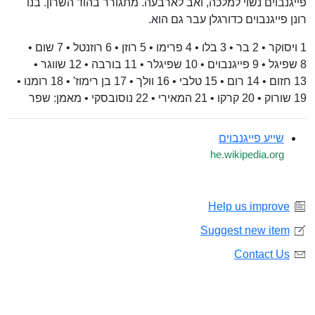
פייגנבוים נשוי למלכה, ואב לארבעה. מתגורר בהוד השרון. בנו
רונן פייגנבוים כדורגלן עבר גם הוא.
1 ויסוקר • 2 בר • 3 בלו • 4 פרימו • 5 רוזן • 6 רוזנטל • 7 שום •
8 שפיגל • 9 פייגנבוים • 10 שפיגלר • 11 בורבה • 12 שווגר •
13 חזום • 14 רום • 15 טלבי • 16 וולך • 17 בן רימוז' • 18 רומנו •
19 שורוק • 20 קרקו • 21 המאירי • 22 נוסובסקי • מאמן: שפר
שייע פייגנבוים
he.wikipedia.org
Help us improve
Suggest new item
Contact Us