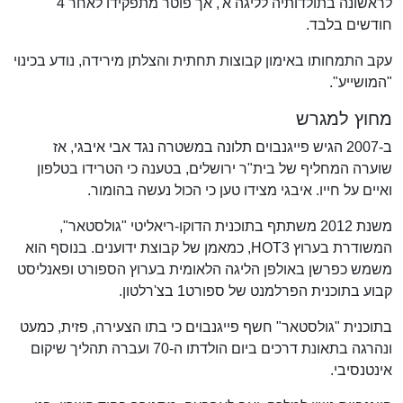
לראשונה בתולדותיה לליגה א', אך פוטר מתפקידו לאחר 4
חודשים בלבד.
עקב התמחותו באימון קבוצות תחתית והצלתן מירידה, נודע בכינוי
"המושייע".
מחוץ למגרש
ב-2007 הגיש פייגנבוים תלונה במשטרה נגד אבי איבגי, אז
שוערה המחליף של בית"ר ירושלים, בטענה כי הטרידו בטלפון
ואיים על חייו. איבגי מצידו טען כי הכול נעשה בהומור.
משנת 2012 משתתף בתוכנית הדוקו-ריאליטי "גולסטאר",
המשודרת בערוץ HOT3, כמאמן של קבוצת ידוענים. בנוסף הוא
משמש כפרשן באולפן הליגה הלאומית בערוץ הספורט ופאנליסט
קבוע בתוכנית הפרלמנט של ספורט1 בצ'רלטון.
בתוכנית "גולסטאר" חשף פייגנבוים כי בתו הצעירה, פזית, כמעט
ונהרגה בתאונת דרכים ביום הולדתו ה-70 ועברה תהליך שיקום
אינטנסיבי.