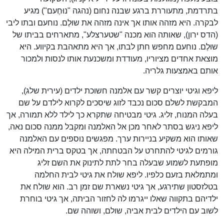
בתרדמת, מתעוררת ברגע שבנה נחום (נהגה "נוּחֶעם") מגיע
לבקרה. היא מזהה אותו אך אינה מזהה את שוּלֶם. נוחעם ובתו ליבי
(הדס ירון), שאותה הוא מכנה "שטערצלע", מתארחים בביתו של
שוּלֶם. נוחעם מחפש חתן לבתו, אך היא מתאהבת בקיווע. היא
מוצאת אחדים מציוריו, מעודדת ומשכנעת אותו לנסות ולמכור
אותם באמצעות גלריה.
ליפא וגיטי יוצרים קשר עם אלמנה חשוכת ילדים (עירית שלג),
המבקשת לשלם סכום נכבד לזוג שיסכים לקרוא לילדם על שם
בעלה המנוח, זליג. גיטי מבטיחה שתקרא כך לילד ללא תמורה, אך
ליפא ניגש בסתר לאחר מכן אל האלמנה ומקבל ממנה סכום נאה,
שאותו הוא משקיע בניירות ערך. מפגשים נוספים עם האלמנה
גורמים לגיטי להתחרט על הבטחתה, אך בטקס ברית המילה היא
מופתעת לשמוע שבעלה בחר לתת לתינוק את השם זליג
ומתמלאת בזעם כלפיו. ליפא שולח את גיטי לבית החלמה
בטלזסטון שתירגע, אך גיטי נשארת שם זמן רב. הוא שולח את
ילדיהם בתקווה שאלו ייגרמו לה לחזור הביתה, אך גיטי בוחרת
לשוב עם הילדים לבית אביה, שולם, ושוהה שם.