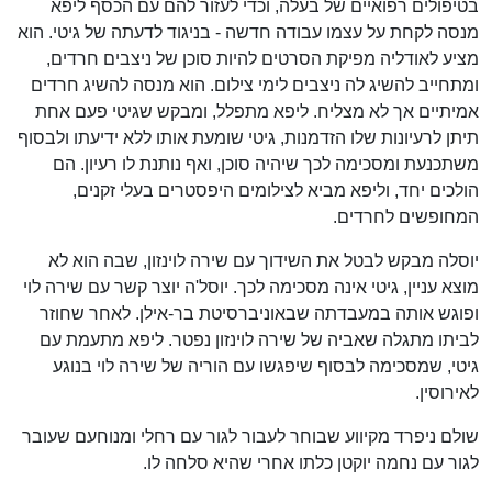
בטיפולים רפואיים של בעלה, וכדי לעזור להם עם הכסף ליפא
מנסה לקחת על עצמו עבודה חדשה - בניגוד לדעתה של גיטי. הוא
מציע לאודליה מפיקת הסרטים להיות סוכן של ניצבים חרדים,
ומתחייב להשיג לה ניצבים לימי צילום. הוא מנסה להשיג חרדים
אמיתיים אך לא מצליח. ליפא מתפלל, ומבקש שגיטי פעם אחת
תיתן לרעיונות שלו הזדמנות, גיטי שומעת אותו ללא ידיעתו ולבסוף
משתכנעת ומסכימה לכך שיהיה סוכן, ואף נותנת לו רעיון. הם
הולכים יחד, וליפא מביא לצילומים היפסטרים בעלי זקנים,
המחופשים לחרדים.
יוסלה מבקש לבטל את השידוך עם שירה לוינזון, שבה הוא לא
מוצא עניין, גיטי אינה מסכימה לכך. יוסל'ה יוצר קשר עם שירה לוי
ופוגש אותה במעבדתה שבאוניברסיטת בר-אילן. לאחר שחוזר
לביתו מתגלה שאביה של שירה לוינזון נפטר. ליפא מתעמת עם
גיטי, שמסכימה לבסוף שיפגשו עם הוריה של שירה לוי בנוגע
לאירוסין.
שולם ניפרד מקיווע שבוחר לעבור לגור עם רחלי ומנוחעם שעובר
לגור עם נחמה יוקטן כלתו אחרי שהיא סלחה לו.