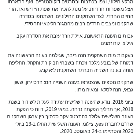
מרקע חילוני, וצפו בכתבות ובסרטים דוקומנטריים, ואף התארחו
אצל משפחות חרדיות, על מנת להכיר את שפת היידיש ואת הווי
החיים החרדי. לצד השחקנים החילוניים, השתתפו בסדרה
שחקנים וניצבים חרדים רבים מהמגזר הליטאי והחסידי.
עם תום העונה הראשונה, איילת זורר עזבה את הסדרה עקב
אילוצי לוח זמנים.
בעקבות מות השחקנית חנה ריבר, שגילמה בעונה הראשונה את
דמותה של בובע מלכה וזכתה בשבחי הביקורת והקהל, החליפה
אותה בעונה השנייה חברתה השחקנית ליא קניג.
שחקנים נוספים שהצטרפו בעונה השנייה הם: הדס ירון, ששון
גבאי, חנה לסלאו ומאיה מרון.
ביוני 2016, נודע שהעונה השלישית עתידה לעלות לשידור בשנת
2018, אך תהליך הפקתה נדחה. במאי 2019, דווח כי הפקת
העונה השלישית עלולה להתבטל עקב סכסוך בין ארגון השחקנים
שח"ם לחברת yes. צילומי העונה השלישית החלו ב-13 ביולי
2020 והסתיימו ב-24 באוגוסט 2020.