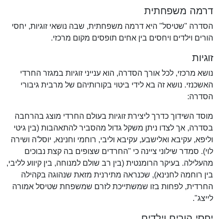
דרמה משפחתית
הסדרה "שטיסל" היא דרמה משפחתית, שבה נושאי זוגיות, יחסי
הורים וילדים ויחסים בין אחים תופסים מקום מרכזי.
זוגיות
נושא מרכזי, לכל אורך הסדרה, הוא ענייני זוגיות במגזר החרדי
האשכנזי. נושא זה בא לידי ביטוי בקורותיהם של מרבית גיבורי
הסדרה:
מוסד השידוך כדרך ליצירת זוגיות בעולם החרדי מוצג בהרחבה
בסדרה, אך לצדו ניתן משקל גדול מהסביר להתאהבות (בין גיטי
וליפא, עקיבא ואלישבע, עקיבא וליבי, רוחמי וחנינא, יוסל'ה ושירה
לוי). סמדר שילוני ציינה כי "החרדים שצופים בה קצת נבוכים
מהעלילה. בעיקר הרומנטית (בין רב שולם למנוחה, בין קיווע לליבי,
בין רוחמה לחנינא), שכנראה מתירנית מזאת שנהוגה בקהילה
החרדית, לפחות בזו שמשתייכת לזרם שמשפחת שטיסל אמורה
לייצג".
יחסי הורים וילדים