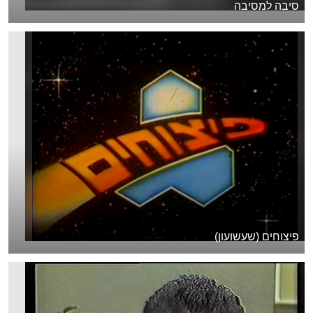
סיבה למסיבה
פיצוחים (שעשועון)