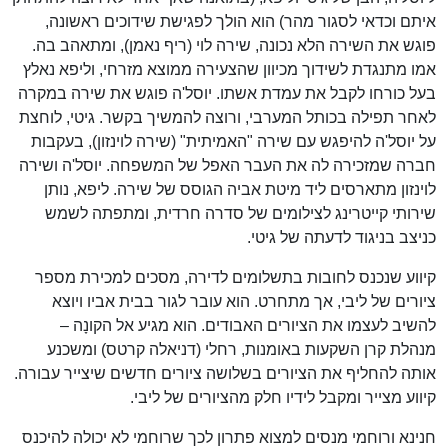
איתם וכדאי לסגור מהר) הוא הולך לפגישת שידוכים ראשונה,
פוגש את השירה הלא נכונה, שירה לוי (ריף נאמן), ומתאהב בה.
אמו מתנגדת לשידוך מכיוון שהצעירה ממוצא מזרחי, וליפא נאלץ
בעל כורחו לקבל את עמדת אשתו. יוסל'ה פוגש את שירה במקרה
לאחר תפילה בכותל המערבי, ורוצה להמשיך בקשר. גיטי, לוחצת
על יוסל'ה להיפגש עם שירה "האמיתית" (שירה לוינזון), בעקבות
חברה שמזכירה לה את העבר האפל של המשפחה. יוסל'ה ושירה
לוינזון מתארסים ליד מיטת אביה הגוסס של שירה. ליפא, נותן
שירותי קייטרינג לצילומים של סדרה חרדית, ומתפתה לשמש
כניצב בניגוד לדעתה של גיטי.
קיווע שנכנס לחובות בתשלומים לדירה, מסכים למכירת מספר
ציורים של ליבי, אך מתחרט. הוא עובר לגור בבית אביו ויוצא
להשיב לעצמו את הציורים האבודים. הוא מגיע אל הקונָה –
מנהלת קרן השקעות באומנות, רחלי (דניאלה קרטס) ומשכנע
אותה להחליף את הציורים בשלושה ציורים חדשים שיצייר עבורה.
קיווע מצייר ומקבל לידיו חלק מהציורים של ליבי.
חנינא ורוחמי מנסים למצוא פתרון לכך שרוחמי לא יכולה להיכנס