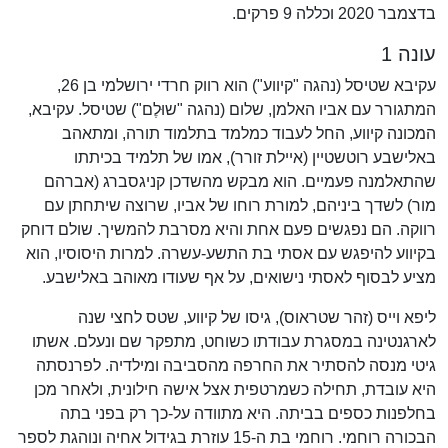
בדצמבר 2020 וכללה 9 פרקים.
עונה 1
עקיבא שטיסל (נהגה "קיווע") הוא רווק חרדי ירושלמי בן 26,
המתגורר עם אביו האלמן, שלום (נהגה "שוּלֶם") שטיסל. עקיבא,
המכונה קיווע, החל לעבוד כמלמד בתלמוד תורה, ומתאהב
באלישבע רוטשטיין (איילת זורר), אמו של תלמיד בכיתתו
שהתאלמנה פעמיים. הוא מבקש מהשדכן קניגסברג (אברהם
מור) לשדך ביניהם, למורת רוחו של אביו, שרוצה שיתחתן עם
רווקה. הם נפגשים פעם אחת והיא מסרבת להמשיך. שולם דוחק
בקיווע להיפגש עם אסתי בת התשע-עשרה. למרות היסוסיו, הוא
מציע לבסוף לאסתי נישואים, על אף שעודו מאוהב באלישבע.
ליפא וייס (זהר שטראוס), גיסו של קיווע, שטס לחצי שנה
לארגנטינה במסגרת עבודתו כשוחט, מתפקר שם ונעלם. אשתו
גיטי מנסה להסתיר את החרפה מהסביבה ומילדיה. לפרנסתה
היא עובדת, תחילה כשמרטפית אצל אישה חילונית, ולאחר מכן
בחלפנות כספים בביתה. היא מתוודה על-כך רק בפני בתה
הבכורה רוחמי. רוחמי בת ה-15 עוזרת בגידול אחיה ונוהגת לספר