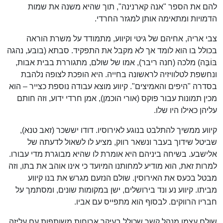
להם את הספר "אנה קארנינה", תוך שהיא משנה את שמות
הדמויות ומתאימה אותן למגזר החרדי.
צבי אריה, אחיהם של גיטי וקיווע, מתמודד על משרת הוראה
בכולל בו הוא לומד אך לא מקבל את התפקיד. סבתא (בובע, נהגה
בּוֹבֶּה) מלכה (חנה ריבר), אמו של שולם, מתגוררת בבית אבות,
ונחשפת לטלוויזיה לראשונה בחייה. היא הופכת לצופה נלהבת
בסדרה "היפים והאמיצים". קיווע מוצא עבודה נוספת כצייר – הוא
מכין תמונות עבור פוקס (אורי הוכמן), אמן חרדי ידוע, וזה חותם
עליהן כאילו היו שלו.
קיווע ממשיך להתלבט בנוגע לאירוסיו. דודו יששכר (זאב טנא),
שביטל שידוך בעבר ונשאר רווק, מציע לו לשאול לדעתה של
אלישבע. בשיחה ביניהם היא אומרת לו שהיא מבוגרת מדי עבורו.
למרות זאת, הוא מודיע למחותנו המיועד כי אינו אוהב את בתו, וזה
מבטל בכעס את האירוסין. שולם הנזעם מגרש את בנו קיווע
מביתו. קיווע נע ונד בירושלים, ישן במקומות שונים, ומסתמך על
חבריו הרווקים. לבסוף הוא מתפייס עם אביו.
שולם עצמו מנהל קשר שכולל בעיקר ארוחות משותפות עם עליזה