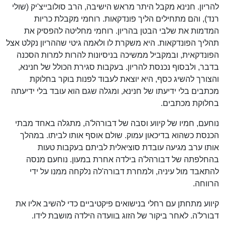
להריון. חנינא מקבל היתר מראש הישיבה, הרב סולובייצ'יק (שולי
רנד), והם מתחילים הליך פונדקאות. רוחמי מקבלת כריות
המדמות את שלבי הבטן בהריון. רוחמי מחליטה להפסיק את
תהליך הפונדקאות. היא משקרת לו ולאמה גיטי שההריון נקלט אצל
הפונדקאית, ובמקביל ממשיכה בניסיונות להרות למרות הסכנה
בדבר, ולבסוף נכנסת להריון. בעקבות סגירת הכולל של חנינא,
והצורך להשיג כסף, היא יוצאת לעבוד לפנות בוקר בחלוקת
מכתבים בלי ידיעתו של חנינא, ומגלה שגם הוא עובד בלי ידיעתה
בחלוקת מכתבים.
נוחעם, חמיו של קיווע וסבה של דבורהל'ה, מתגלה באחד מבתי
הכנסת כשהוא בדיכאון עמוק. שולם אוסף אותו לביתו. במהלך
אותו ערב מגיעה עובדת סוציאלית לביתם בעקבות טעות
בהחלפתה של דבורהל'ה בילדה אחרת במעון. נוחעם מנסה
להתאבד מול עיניה, ולמחרת דבורה'לה נלקחה ממנו על ידי
הרווחה.
קיווע מתחתן עם רחלי בנישואים פיקטיביים כדי להשיב אליו את
דבורל'ה. לאחר ביקור של הזוג בוועדה הילדה מושבת לידו.