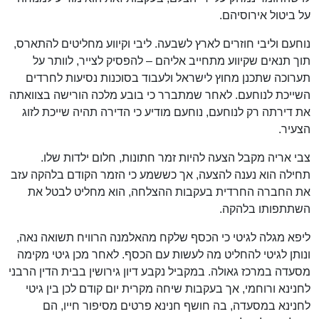
על ביטול אירוסיהם.
נוחעם וליבי חוזרים לארץ לשבעה. ליבי וקיווע מחליטים להתארס,
תוך תנאים שקיווע מתחייב אליהם – להפסיק לצייר, לוותר על
תערוכה שתכנן מחוץ לישראל ולעבוד בסוכנות נסיעות לחרדים
השייכת לנוחעם. לאחר שמתברר כי בובע מלכה הורישה בצוואתה
את דירתה רק לנוחעם, נוחעם מודיע כי הדירה תהיה שייכת לזוג
הצעיר.
צבי אריה מקבל הצעה להיות זמר חתונות, חלום ילדות שלו.
תחילה הוא נענה להצעה, אך כששמע כי הזמר הקודם בלהקה עזב
את החברה החרדית בעקבות ההצלחה, הוא מחליט לבטל את
השתתפותו בלהקה.
ליפא מגלה לגיטי כי הכסף שלקח מהאלמנה הרוויח תשואה נאה,
ונותן לגיטי להחליט מה לעשות עם הכסף. לאחר מכן גיטי מקימה
מסעדה במרכז גאולה. במקביל נקבע דיון גירושין בבית הדין הרבני
לחנינא ורוחמי, אך בעקבות שיחה מקרית יום קודם לכן בין גיטי
לחנינא במסעדה, בה חושף חנינא פרטים מסיפור חייו, הם