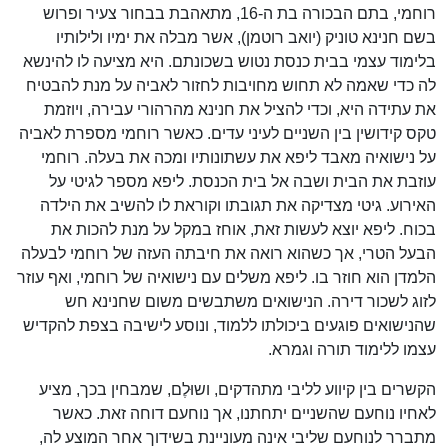
רוחמי, בתם הבכורה בת ה-16, מתאהבת בבחור צעיר ופרוש
בשם חנינא טוניק (יואב רוטמן), אשר מבלה את ימיו ולילותיו
בלימוד עצמי בבית כנסת נטוש בשכונתם. היא מציעה לו להינשא
לה כדי שאמה לא תחוש מחויבות לחזור לאביה על מנת להבטיח
את עתידה היא, וכדי להציל את חנינא מהרהורי עבירה, ויוזמת
טקס קידושין בין השניים לעיני עדים. כאשר רוחמי מספרת לאביה
על נישואיה מאבד ליפא את עשתונותיו ומכה את בעלה. רוחמי
עוזבת את הבית ושבה אל בית הכנסת. ליפא מספר לגיטי על
האירוע. גיטי מצדיקה את תגובתו וקוראת לו להשיב את הילדה
בכוח. ליפא יוצא לעשות זאת, אוחז במקל על מנת להכות את
הבעל הטרי, אך כשהוא רואה את חיבתה העזה של רוחמי לבעלה
הלמדן הוא חוזר בו. ליפא משלים עם נישואיה של רוחמי, ואף עוזר
לזוג לשכור דירה. הנישואים משתבשים משום שחנינא חש
שהנישואים פוגעים ביכולתו ללמוד, ונוסע לישיבה בצפת להקדיש
עצמו ללימוד תורה וגמרא.
הקשרים בין קיווע לליבי מתהדקים, ושוּלֶם, שמבחין בכך, מציע
לאחיו נוחעם שהשניים יתחתנו, אך נוחעם דוחה זאת. כאשר
מתברר לנוחעם שליבי אינה מעוניינת בשידוך אחר המוצע לה,