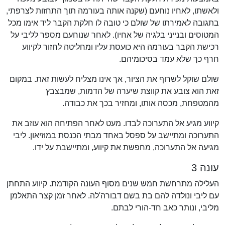
ולאשתו, לאחיו נוחעם (שקנה אותה בעורמה תוך התחזות לצרפתי,
בתגובה לאמירתו של שולם כי טובה לו חלקת הקבר ליד אימו מכל
המטוסים ובנייני בלגיה של אחיו). לאחר שנוחעם מספר לליבי על
רכישת הקבר בעורמה היא כועסת עליו ומחליטה לחזור לקיווע
חרף כך שלא עמד בסיכומיהם.
שולם שוקל לשרוף את הציור, אך אינו מצליח לעשות זאת. במקום
זאת הוא צובע את קווצת שיערה של הדמות, שמבצבץ
מהמטפחת, מכסה אותו, ומחזיר בכך את כבודה.
קיווע מגיע אל התערוכה לבדו. מעט לאחר הפתיחה הוא עוזב את
התערוכה ומתיישב על ספסל באחד מבתי הכנסת במוזיאון. ליבי
מגיעה אל התערוכה, מחפשת את קיווע, ומתיישבת על ידו.
עונה 3
העלילה מתרחשת חמש שנים מסוף העונה הקודמת. קיווע התחתן
עם ליבי ונולדה להם בת בשם דבורה'לה. לאחר זמן קצר התאלמן
מליבי, ונותר כאב חד-הורי לבתם.