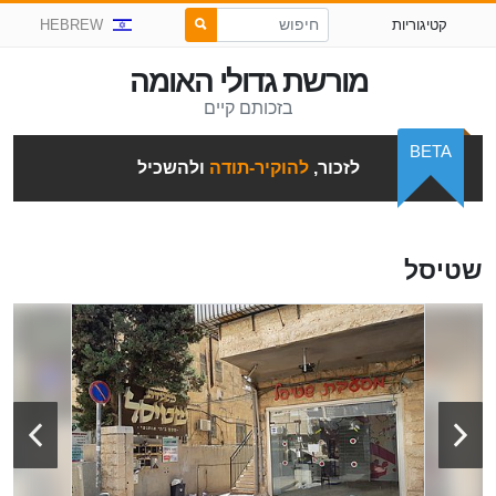
קטיגוריות
HEBREW
מורשת גדולי האומה
בזכותם קיים
BETA
לזכור,
להוקיר-תודה
ולהשכיל
שטיסל