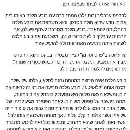
הוא חוזר איתה לביתו שבאנטוורפן.
לרבנית ערבליך (רות גלר) המתגוררת עם בובע מלכה באותו בית
אבות, נודע שהיא חולה בסרטן, והיא משתפת את בובע מלכה
בהחלטתה להתאבד. בובע מלכה מסרבת לשתף פעולה, אך
הרבנית ערבליך בולעת כדורי שינה, ומשכנעת את בובע מלכה
לשהות איתה ברגעיה האחרונים ולא להזעיק עזרה.
קיווע זוכה ב"פרס וסרמן" לצייר מבטיח. בטקס הענקת הפרס
מביך אותו אביו, המנצל הזדמנות זו כדי לבקש כסף ('לשנורר')
מהתורמים לתלמוד תורה שבניהולו.
בובע מלכה אינה מרוצה ממנוחה (חנה לסלאו), כלתו של שולם,
ומכנה אותה "קלאפטע". בובע מלכה מביעה את רצונה לראות את
הים, ומשלא מצאה מלווה היא נוסעת לים בתל אביב במונית,
ומתה ביושבה על ספסל מול הים. לאחר הפטירה מגיע לביתו של
שולם אדם זר המציע לו לרכוש תמורת סכום גבוה את סיפור חייה
של אמו אשר צולם והוקלט על ידו, אך מנוחה משכנעת אותו לבל
יעשה זאת. לאחר שהוא מתחרט ומבקש בכל זאת לרכוש מתברר
לו שהחומר נמחק על ידי הצלם, בעקבות זאת הוא מודיע למנוחה