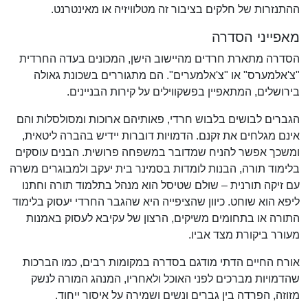
ההתנזרות של חלקים בציבור זה מטלוויזיה או מאינטרנט.
מאפייני הסדרה
הסדרה מתארת חרדים מהיישוב הישן, המכונים בעדה החרדית
"צ'אלמערס" או "צ'אלמערים". הם מתגוררים בשכונת גאולה
בירושלים, המתאפיין בפשקווילים על קירות הבניינים.
הגברים לבושים בלבוש חרדי, פאותיהם ארוכות ומסולסלות והם
אינם מגלחים את זקנם. הדמויות דוברות יידיש בהברה ליטאית,
ומשכך אפשר להניח שמדובר במשפחה פרושית. הבנים עוסקים
בלימוד תורה, הבנות לומדות בסמינר בית יעקב ולמבוגרים משרה
עם זיקה תורנית – שולם שטיסל הוא מנהל בתלמוד תורה וחתנו
ליפא הוא שוחט. כיוון שהציפייה היא שהגבר החרדי יעסוק בלימוד
התורה או בתחומים משיקים, הרצון של עקיבא לעסוק באמנות
מעורר ביקורת מצד אביו.
אורח החיים הדתי מודגם בסדרה במקומות רבים, כמו הברכות
שהדמויות מברכים לפני האוכל ולאחריו, המנהג המורה לנשק
מזוזה, הפרדה בין גברים ונשים ושמירה על איסור ייחוד.