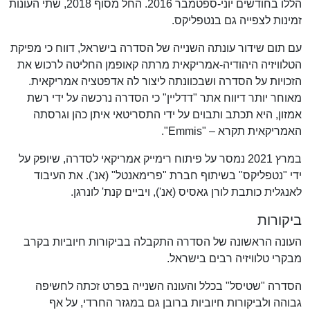
הללו בחודשים יוני-ספטמבר 2016. החל מסוף 2018, שתי העונות
זמינות לצפייה גם בנטפליקס.
עם תום שידור עונתה השנייה של הסדרה בישראל, דווח כי מפיקת
הטלוויזיה היהודיה-אמריקאית מרתה קאופמן החליטה לרכוש את
הזכויות על הסדרה ושבכוונתה ליצור לה אדפטציה אמריקאית.
מאוחר יותר דיווח אתר "דדליין" כי הסדרה נרכשה על ידי רשת
אמזון, היא תכתב ותבוים על ידי התסריטאי איתן כהן וגרסתה
האמריקאית תקרא – "Emmis".
במרץ 2021 נמסר על פיתוח רימייק אמריקאי לסדרה, שיופק על
ידי "נטפליקס" בשיתוף חברת "פרימאנטל" (אנ'). את העיבוד
לאנגלית כותבת לורן גאסיס (אנ'), ויביים קנת' לונרגן.
ביקורות
העונה הראשונה של הסדרה התקבלה בביקורות חיוביות בקרב
מבקרי טלוויזיה רבים בישראל.
הסדרה "שטיסל" בכלל והעונה השנייה בפרט זכתה לחשיפה
גבוהה ולביקורות חיוביות ברובן גם במגזר החרדי, על אף