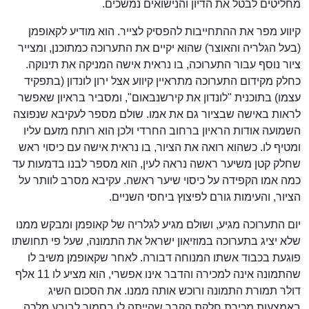
מחליטים לבטל את הדיון והנישואים נמשכים.
קיווע מפר את ההתחייבות להפסיק לצייר. הוא מודיע לקאופמן
(בעל הגלריה והאוצר) שהוא יקיים את התערוכה כמתוכנן, ומצייר
ציור נוסף עבור התערוכה, בו נראית אישה המניקה את תינוקה.
כחלק מקידום התערוכה מתראיין קיווע אצל ירון לונדון (בתפקיד
עצמו) בתוכנית "לונדון את קירשנבאום", ומסביר בראיון שאפשר
לראות באישה שבציור גם את אמו. שולם מספר לעקיבא שנפוצה
השמועה אודות הראיון ברחוב החרדי ולכן הוא רותח מזעם עליו
ומטיף לו. כשהוא רואה את הציור, בו נראית אישה עם כיסוי ראש
שחלק קטן משיער ראשה נראה לעין, הוא מספר לבנו בדמעות עד
כמה אמו הקפידה על כיסוי שיער ראשה. עקיבא מסרב לוותר על
הציור, והעימות גורם לפיצוץ ביחסי השניים.
יום התערוכה מגיע, ושולם מגיע לגלריה של קאופמן ומבקש ממנו
שלא יציג בתערוכה במוזיאון ישראל את התמונה, שעל פי תחושתו
פוגעת בכבוד אשתו המנוחה דבורה. לאחר שקאופמן משיב לו
שהתמונה אינה למכירה והדבר אינו אפשרי, הוא מציע לו 11 אלף
דולר תמורת התמונה ורוכש אותה ממנו. את הסכום השיג
באמצעות מכירת חלקת הקבר שהייתה לו בסמוך לבובע מלכה