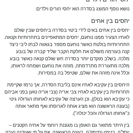
נושא נוסף המוצג בסדרה הוא יחסי הורים וילדים:
יחסים בין אחים
יחסים בין אחים באים לידי ביטוי בסדרה ביחסים שבין שולם
לאחיו הצעיר ממנו נוחעם, יחסים המתאפיינים בתחרותיות וקנאה.
התחרותיות בולטת כאשר נוחעם מספר בגאווה לבתו ליבי כיצד
קנה בעורמה משולם את חלקת הקבר שליד קברה של בובע
מלכה. בשלב מוקדם יותר בסדרה חש שולם קנאה כאשר בובע
מלכה מתעוררת מתרדמתה, מזהה את נוחעם ושמחה לראותו,
וכלל אינה מזהה את שולם, שטיפל בה במסירות.
היחסים בין עקיבא לאחיו אינם בליבת הסדרה, אך נרמז שקיימת
תחרותיות בין עקיבא לאחיו צבי אריה (צבי אריה טוען בפני אביהם
כי עקיבא הוא בטלן), וכן הערצה של עקיבא לאחותו הגדולה גיטי
(בעונה הראשונה הוא מציג אותה לארוסתו ואף מתאר אותה
כ"אחותו הגדולה והכל יכולה").
בין היתר מתואר גם האופן בו מגוננת רוחמי על אחיה הקטנים –
יוסל'ה, בנימין וחיימק'ה. בעונה הראשונה, אף על פי שעודנה נערה,