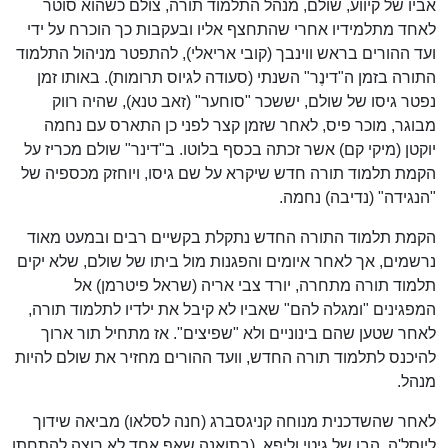
אביו של קיווע, שולם, מנהל התלמוד תורה, צולם כשהוא סוטר
לאחד מתלמידיו אחרי שהתחצף אליו ובעקבות כך הוכרח על ידי
ועד ההורים בראש ווינבך (קובי אריאלי), להתפטר מניהול התלמוד
התורה בזמן ה"דינֶר" השנתי (סעודה לגיוס תרומות). באותו זמן
נפטר גיסו של שולם, יששכר "סוחער" (זאב טנא), שהיה רווק
מבוגר, מוכר פיס, לאחר שזמן קצר לפני כן התארס עם נחמה
יוקטן (מיקי קם) אשר זכתה בכסף בלוטו. ב"דינר" שולם מכריז על
הקמת תלמוד תורה חדש שיקרא על שם גיסו, ויוחזק מכספיה של
"הנגידה" (נדיבה) נחמה.
הקמת תלמוד התורה החדש נתקלת בקשיים רבים ובמעט מאוד
נרשמים, אך לאחר איומים והפגנות מול ביתו של שולם, שלא יקים
תלמוד תורה מתחרה, יורד צבי אריה (שראל פיטרמן) אל
המפגינים "ומגלה להם" שאביו לא קיבל את ילדיו לתלמוד תורה,
לאחר שטען שהם בינוניים ולא "שפיצים". אז מתחיל תור ארוך
להיכנס לתלמוד תורה החדש, וועד ההורים מחזיר את שולם להיות
מנהל.
לאחר שהשדכנית מנוחה קניגסברג (חנה לסלאו) מביאה שידוך
ליוסל'ה, הבן של גיטי וליפא, (בתואנה שאף אחד לא רוצה להתחתן