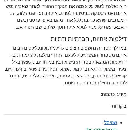
היא נאלצת ליטול על עצמה את תפקיד ההורה לאחר שאביה נטש
אותם ואמה עסוקה בניסיונות לפרנס את הבית: דוגמה לזה, הם
המכתבים שהיא כותבת לכל אחד מהם באופן פרטני ובשם
האבא, וזאת על מנת למלא את החסך שלהם שבהיעדר אב.
דילמות אתיות, חברתיות ודתיות
במהלך הסדרה נחשפים הצופים לדילמות וקונפליקטים רבים
איתם משפחה המשתייכת לעולם החרדי נאלצת להתמודד. בין
הדילמות המוצגות בסדרה: נישואין בין בני דודים, נישואין בגיל
צעיר, משקל ההתאהבות מול משקל השידוכין, נישואין בין-עדתיים,
קריאת שם לתינוק, פונדקאות, עגינות, היחס לבעלי חיים, היחס
לתרבות החילונית, והיחס לציונות.
מידע וכתבות:
ביקורות:
שטיסל
he.wikipedia.org