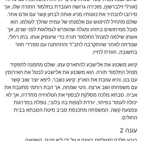
(אורלי זילברשץ), מזכירה גרושה העובדת בתלמוד התורה שלו, אך
סירובו להבהיר את כוונותיו מניע אותה לבחון קשר עם אדם אחר.
שולם מתחיל להיפגש עם אלמנתו של עמית שהלך לעולמו. הוא
סובל ממיחושים בחזהו ומגלה שהופרש לגמלאות לפני שנים, אך
אשתו שילמה למנהל התלמוד תורה כדי שיעסיק אותו. בתו רחלי,
שנודתה לאחר שהתקרבה לחב"ד והתחתנה עם ספרדי חוזר
בתשובה, חוזרת לחייו.
קיווע משכנע את אלישבע להתארס עמו. שולם מתמנה לתפקיד
מנהל התלמוד תורה. הוא משכנע את אלישבע לבטל את האירוסין
עם בנו, והיא עוזבת את הארץ. קיווע נשבר. ליפא יוצר שוב קשר
עם משפחתו ושב ארצה. גיטי שמחה, אך הבת רוחמי מתעבת את
אביה. סבתא מלכה מסלקת לבסוף את הטלוויזיה מחדרה, אך לא
יכולה לעמוד בפיתוי, יורדת לצפות בה בלובי, נופלת במדרגות
ונפצעת קשה. המשפחה מתכנסת סביב מיטת הסבתא בבית
החולים.
עונה 2
בובע מלכה (מגולמת בעונה זו על ידי ליא קניג), השקועה