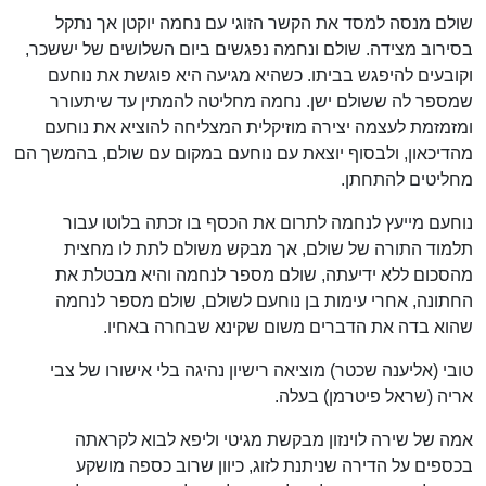
שולם מנסה למסד את הקשר הזוגי עם נחמה יוקטן אך נתקל
בסירוב מצידה. שולם ונחמה נפגשים ביום השלושים של יששכר,
וקובעים להיפגש בביתו. כשהיא מגיעה היא פוגשת את נוחעם
שמספר לה ששולם ישן. נחמה מחליטה להמתין עד שיתעורר
ומזמזמת לעצמה יצירה מוזיקלית המצליחה להוציא את נוחעם
מהדיכאון, ולבסוף יוצאת עם נוחעם במקום עם שולם, בהמשך הם
מחליטים להתחתן.
נוחעם מייעץ לנחמה לתרום את הכסף בו זכתה בלוטו עבור
תלמוד התורה של שולם, אך מבקש משולם לתת לו מחצית
מהסכום ללא ידיעתה, שולם מספר לנחמה והיא מבטלת את
החתונה, אחרי עימות בן נוחעם לשולם, שולם מספר לנחמה
שהוא בדה את הדברים משום שקינא שבחרה באחיו.
טובי (אליענה שכטר) מוציאה רישיון נהיגה בלי אישורו של צבי
אריה (שראל פיטרמן) בעלה.
אמה של שירה לוינזון מבקשת מגיטי וליפא לבוא לקראתה
בכספים על הדירה שניתנת לזוג, כיוון שרוב כספה מושקע