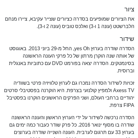
ציור
את הציורים שמופיעים בסדרה כציורים שצייר עקיבא, ציירו מנחם
הלברשטט (עונה 1 ו-3) ואלכס טוביס (עונה 2 ו-3).
שידור
הסדרה שודרה בערוץ yes Oh, החל מ-29 ביוני 2013. באוגוסט
של אותה שנה הוקרן מרתון של כל פרקי העונה הראשונה
בסינמטקים. הסדרה יצאה בפורמט DVD עם כתוביות באנגלית
וברוסית.
זכויות לשידור הסדרה נמכרו גם לערוץ טלוויזיה פרטי בשוודיה
Axess TV ולמפיץ קולנועי בצרפת. היא הוקרנה בפסטיבלי סרטים
יהודיים ברחבי העולם, ושני הפרקים הראשונים הוקרנו בפסטיבל
FIPA צרפת.
הסדרה נרכשה לשידור על ידי הערוץ הראשון והעונה הראשונה
שודרה בו מסוף ינואר 2016. כל פרק שודר כעבור כמה ימים גם
בערוץ 33 עם תרגום לערבית. העונה השנייה שודרה בערוצים