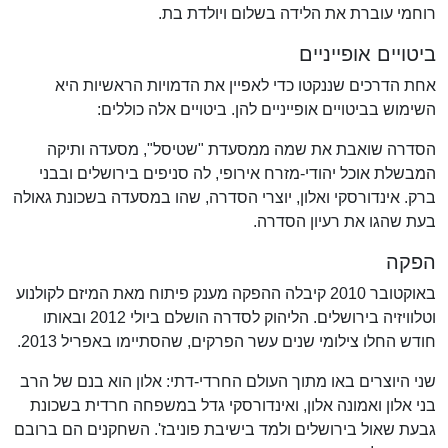
רוחמי עוברת את הלידה בשלום ויולדת בת.
ביטויים אופייניים
אחת הדרכים שננקטו כדי לאפיין את הדמויות הראשיות היא
השימוש בביטויים אופייניים להן. ביטויים אלה כוללים:
הסדרה שואבת את שמה ממסעדת "שטיסל", מסעדה ותיקה
המבשלת אוכל יהודי-מזרח אירופי, לה סניפים בירושלים ובבני
ברק. אינדורסקי ואלון, יוצרי הסדרה, שהו במסעדה בשכונת גאולה
בעת שהגו את רעיון הסדרה.
הפקה
באוקטובר 2010 קיבלה ההפקה מענק פיתוח מאת המיזם לקולנוע
וטלוויזיה בירושלים. הליהוק לסדרה הושלם ביולי 2012 ובאותו
חודש החלו צילומי שנים עשר הפרקים, שהסתיימו באפריל 2013.
שני היוצרים באו מתוך העולם החרדי-דתי: אלון הוא בנם של הרב
בני אלון ואמונה אלון, ואינדורסקי גדל במשפחה חרדית בשכונת
גבעת שאול בירושלים ולמד בישיבת פוניבז'. השחקנים הם ברובם