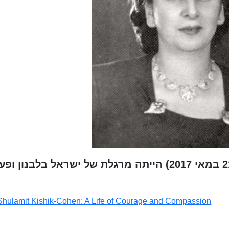
שולמית (שולה) קישיק-כהן (1917 – 21 במאי 2017) הייתה מרגלת של ישראל בלבנון 
Shulamit Kishik-Cohen: A Life of Courage and Compassion