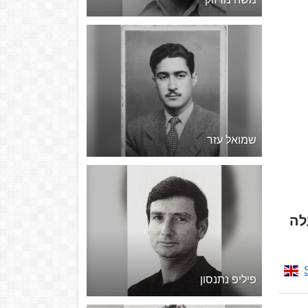
שמואל עזר
ופעלה
פיליפ נתנסון