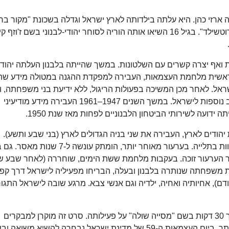
 ארזי כהן. היא עלתה בילדותה לארץ ישראל וגדלה בשכונת "מקור ברו
בירושלים. למדה בבית הספר לבנות "אוולינה דה רוטשילד". בגיל 16 השיאו אותה הוריה לסוחר יהודי-לבנוני בשם ז'ו
 ואף יצרה קשרים עם השלטונות. במשך שהייתה בלבנון העלתה יהודי
ראשית מלחמת העצמאות, העבירה למפקדת ההגנה במטולה מידע שה
ל. לאחר מכן המשיכה בפעולות הריגול, ללא ידיעת בני משפחתה, וכ
סייעה בפעילות של העלאת יהודי לבנון וארצות ערב נוספות לישראל. במשך השנים 1947–1961 העבירה מידע מודיעיני
 ידועה לשירותי הביטחון הלבנוניים לפחות מאז שנת 1950.
ודים לארץ, העבירה את שני בניה הגדולים לארץ (בני שבע ותשע).
ב-1961 נעצרה קישיק-כהן. היא עונתה ונשפטה למוות בתלייה. בערעור מאוחר יותר, הומתק עונש
חר הערעור זוכה. בעקבות מלחמת ששת הימים, שוחררה (לאחר שבע ש
 משפחתה שנותרה בלבנון ובעלה, הבריחו מפעיליה לישראל דרך קפרי
דם), אחיותיה ואחיה, ילדיה וגם אנשי צבא. מרגע שובה לישראל התגו
המרכז למורשת המודיעין (מל"מ) הפיק סרט באורך 30 דקות בשם "מסייה שולה" על פעילותה. סרט זה מוקרן למבקרים
במרכז. ב-1992 העניק לה המרכז את אות יקיר הסתר. ביום העצמאות ה-59 של מדינת ישראל נבחרה להשיא משו