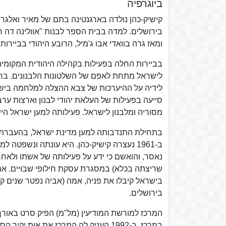
ביוגרפיה
קישיק-כהן נולדה בארגנטינה בתם של מאיר ואלגרה
ומאז גרה בוואדי אבו ג'מיל, הרובע היהודי בביירות.
בביירות החלה בפעילות בקהילה היהודית המקומית
לישראל מתחת לאפם של השלטונות הלבנונים. ב
לידיה על ההיערכות של צבא ההצלה למלחמה בישרא
מסוריה ומלבנון לישראל. פעילותה למען ישראל הייתה
בתחילת התנדבותה למען מדינת ישראל, בהעברת יה
נאסר, והואשם כי ידע על פעילותה של אשתו ולא
שריצתה בכלא) במסגרת עסקת חילופי שבויים. את
בישראל קיבלו את פניה, אמה (אביה נפטר שנים קו
בירושלים.