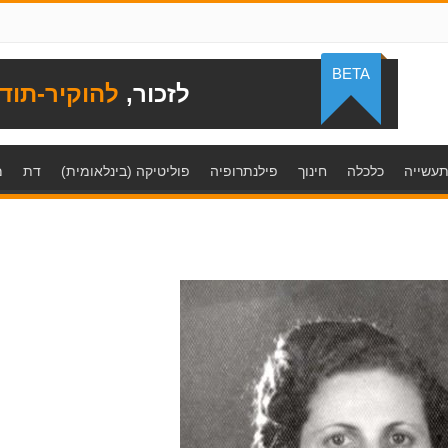
BETA
לזכור,
להוקיר-תוד
עשייה
כלכלה
חינוך
פילנתרופיה
פוליטיקה (בינלאומית)
דת
מ