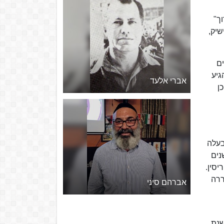
ך"
זף קישיק,
ם
גיע
אברי אלעד
ן
ה ל-7 שנות מאסר. גם בעלה
נים
סין.
ררה
אברהם סיני
אה ובשנת