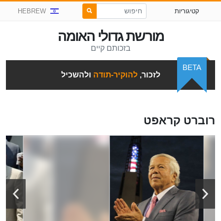
קטיגוריות
HEBREW
מורשת גדולי האומה
בזכותם קיים
BETA
לזכור,
להוקיר-תודה
ולהשכיל
רוברט קראפט