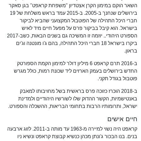
השאר הוקם במימון הקרן אצטדיון "משפחת קראפט" בגן סאקר
בירושלים שנחנך ב-2005. ב-2015 עמד בראש משלחת של 19
חברי היכל התהילה של הפוטבול המקצועני שהביא לביקור
בישראל. הוא קיבל בביקור פרס על מפעל חיים מיד לאיש
הספורט היהודי.. יוזמה זו המשיכה גם בשנים הבאות, כשב-2017
ביקרו בישראל 18 חברי היכל התהילה, בהם ג'ו מונטנה וג'ים
בראון.
ב-2016 תרם קראפט 6 מיליון דולר למימון הקמת הספורטק
החדש בירושלים בעמק הארזים ליד שכונת רמות, כולל מגרש
פוטבול בגודל תקני.
ב-2018 הוכרז כזוכה פרס בראשית בשל מחויבותו למאבק
באנטישמיות, הקשר ההדוק שלו לשורשיו היהודיים ולמדינת
ישראל, ותרומותיו הרבות בתחומי הבריאות, ההשכלה והספורט.
חיים אישים
קראפט היה נשוי למיירה מ-1963 עד מותה ב-2011. לזוג ארבעה
בנים. בנו הבכור ג'ונתן מכהן כנשיא קבוצת קראפט ונשיא ניו