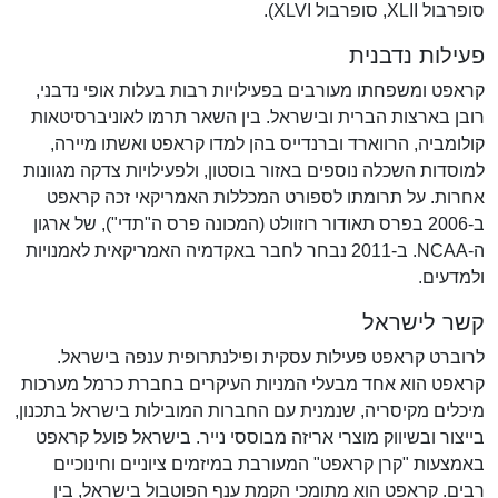
סופרבול XLII, סופרבול XLVI).
פעילות נדבנית
קראפט ומשפחתו מעורבים בפעילויות רבות בעלות אופי נדבני,
רובן בארצות הברית ובישראל. בין השאר תרמו לאוניברסיטאות
קולומביה, הרווארד וברנדייס בהן למדו קראפט ואשתו מיירה,
למוסדות השכלה נוספים באזור בוסטון, ולפעילויות צדקה מגוונות
אחרות. על תרומתו לספורט המכללות האמריקאי זכה קראפט
ב-2006 בפרס תאודור רוזוולט (המכונה פרס ה"תדי"), של ארגון
ה-NCAA. ב-2011 נבחר לחבר באקדמיה האמריקאית לאמנויות
ולמדעים.
קשר לישראל
לרוברט קראפט פעילות עסקית ופילנתרופית ענפה בישראל.
קראפט הוא אחד מבעלי המניות העיקרים בחברת כרמל מערכות
מיכלים מקיסריה, שנמנית עם החברות המובילות בישראל בתכנון,
בייצור ובשיווק מוצרי אריזה מבוססי נייר. בישראל פועל קראפט
באמצעות "קרן קראפט" המעורבת במיזמים ציוניים וחינוכיים
רבים. קראפט הוא מתומכי הקמת ענף הפוטבול בישראל, בין