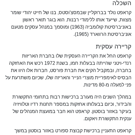
השכלה
קראפט נולד בברוקליין שבמסצ'וסטס, בנו של חייט יהודי שומר
מצוות, שייעד אותו ללימודי רבנות. הוא בוגר תואר ראשון
באוניברסיטת קולומביה (1963) ומוסמך במנהל עסקים מטעם
אוניברסיטת הרווארד (1965).
קריירה עסקית
קראפט החל את הקריירה העסקית שלו בחברת האריזות
רנדי-ויטני שהייתה בבעלות חמו, בשנת 1972 רכש את האחזקה
בחברה, ובמקביל הקים את חברת פורסט, חברות אלו היוו את
הבסיס לאימפריית מוצרי הנייר והאריזה שלו, שכיום משתרעת על
פני למעלה מ-80 מדינות.
במהלך השנים היה מעורב ברכישות רבות בתחומי התקשורת
והבידור, וכיום בבעלותו אחזקות במספר תחנות רדיו וטלוויזיה
בעיקר באזור בוסטון. קראפט הוא חבר במועצת המנהלים של
ענקית התקשורת ויאקום.
קראפט התעניין ברכישת קבוצת ספורט באזור בוסטון במשך