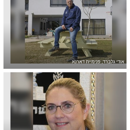
אודי גלברד, פנימיית דארנא