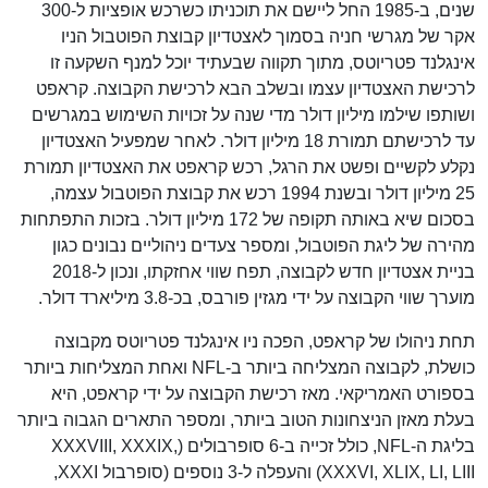
שנים, ב-1985 החל ליישם את תוכניתו כשרכש אופציות ל-300
אקר של מגרשי חניה בסמוך לאצטדיון קבוצת הפוטבול הניו
אינגלנד פטריוטס, מתוך תקווה שבעתיד יוכל למנף השקעה זו
לרכישת האצטדיון עצמו ובשלב הבא לרכישת הקבוצה. קראפט
ושותפו שילמו מיליון דולר מדי שנה על זכויות השימוש במגרשים
עד לרכישתם תמורת 18 מיליון דולר. לאחר שמפעיל האצטדיון
נקלע לקשיים ופשט את הרגל, רכש קראפט את האצטדיון תמורת
25 מיליון דולר ובשנת 1994 רכש את קבוצת הפוטבול עצמה,
בסכום שיא באותה תקופה של 172 מיליון דולר. בזכות התפתחות
מהירה של ליגת הפוטבול, ומספר צעדים ניהוליים נבונים כגון
בניית אצטדיון חדש לקבוצה, תפח שווי אחזקתו, ונכון ל-2018
מוערך שווי הקבוצה על ידי מגזין פורבס, בכ-3.8 מיליארד דולר.
תחת ניהולו של קראפט, הפכה ניו אינגלנד פטריוטס מקבוצה
כושלת, לקבוצה המצליחה ביותר ב-NFL ואחת המצליחות ביותר
בספורט האמריקאי. מאז רכישת הקבוצה על ידי קראפט, היא
בעלת מאזן הניצחונות הטוב ביותר, ומספר התארים הגבוה ביותר
בליגת ה-NFL, כולל זכייה ב-6 סופרבולים (XXXVIII, XXXIX,
XXXVI, XLIX, LI, LIII) והעפלה ל-3 נוספים (סופרבול XXXI,