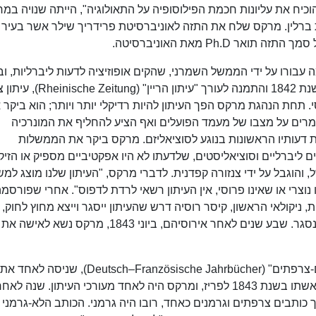
יח את עליונות חכמת הפילוסופיה על התאולוגיה", הייתה שנויה במ
ברלין. מרקס שלח את התזה לאוניברסיטת פרידריך שילר אשר בעיר יי
בורו על ידי הממשל השמרני, שהקים אופוזיציה לדעות ליברליות, וב
אל אלו של ההגליאניים הצעירים. הוא עבר לקלן בשנת 1842 והתמנה לעורך "עיתון 
 תחת הנהגת מרקס הפך העיתון להיות רדיקלי יותר ויותר; הוא ביקר 
מרים על מצבו של מעמד הפועלים ואף הציע להחליף את המונרכיה
דעותיו הראשונות בנוגע לסוציאליזם. מרקס ביקר את הממשלות
 ליברליים וסוציאליסטים, שלדעתו לא היו אפקטיביים מספיק או הזיקו
והוגבל על ידי צנזורה קפדנית. לדברי מרקס, "העיתון שלנו מוצג למ
וצרי או שאינו פרוסי, אין העיתון רשאי לרדת לדפוס". אחרי שפורסמ
 ניקולאי הראשון, קיסר רוסיה דרש שהעיתון ייסגר וייצא מחוץ לחוק,
ובשנת 1843 ממשלת פרוסיה נענתה לכך והעיתון נסגר. שבע שנים לאחר אירוסיהם, ביוני 1843, מרקס נשא לאישה את
בעקבות הקמתו של העיתון "ספרי השנים הגרמנים-צרפתים" (Deutsch–Französische Jahrbücher), שניסה לאחד את
הסוציאליסטים הגרמנים והצרפתים, עקרו מרקס ואשתו בשנת 1843 לפריז, ומרקס היה לאחד מעורכי העיתון. שנה
ך כותבים צרפתים וגרמנים כאחד, רובו היה גרמני. הכותב הלא-גרמני 