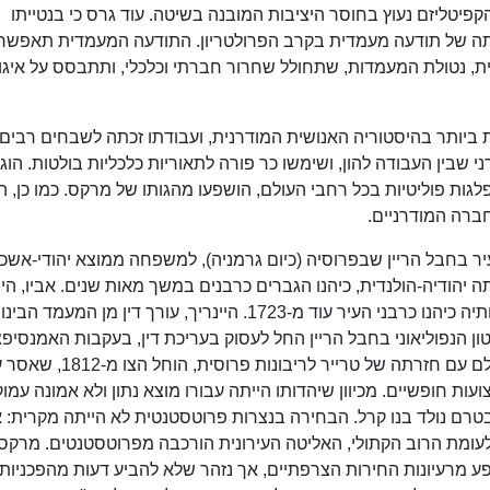
יטליזם נעוץ בחוסר היציבות המובנה בשיטה. עוד גרס כי בנטייתו
חתה של תודעה מעמדית בקרב הפרולטריון. התודעה המעמדית תאפשר
ית, נטולת המעמדות, שתחולל שחרור חברתי וכלכלי, ותתבסס על איגו
יותר בהיסטוריה האנושית המודרנית, ועבודתו זכתה לשבחים רבים,
ני שבין העבודה להון, ושימשו כר פורה לתאוריות כלכליות בולטות. הוג
מפלגות פוליטיות בכל רחבי העולם, הושפעו מהגותו של מרקס. כמו כן, ה
ברה המודרניים.
קס נולד ב-5 במאי 1818 בטרייר, עיר בחבל הריין שבפרוסיה (כיום גרמניה), למשפחה ממוצא יהודי-אשכ
 יהודיה-הולנדית, כיהנו הגברים כרבנים במשך מאות שנים. אביו, היי
(הירשְל)(אנ'), היה בן למשפחת הלוי מטרייר, שאבותיה כיהנו כרבני העיר עוד מ-1723. היינריך, עורך דין מן המעמד הבי
ון הנפוליאוני בחבל הריין החל לעסוק בעריכת דין, בעקבות האמנסיפצ
החלקית לה זכו היהודים תחת השלטון הצרפתי. אולם עם חזרתה של טרייר לריבונות פרוסית, הו
עות חופשיים. מכיוון שיהדותו הייתה עבורו מוצא נתון ולא אמונה עמוק
בטרם נולד בנו קרל. הבחירה בנצרות פרוטסטנטית לא הייתה מקרית: 
 לעומת הרוב הקתולי, האליטה העירונית הורכבה מפרוטסטנטים. מרקס
ע מרעיונות החירות הצרפתיים, אך נזהר שלא להביע דעות מהפכניות.