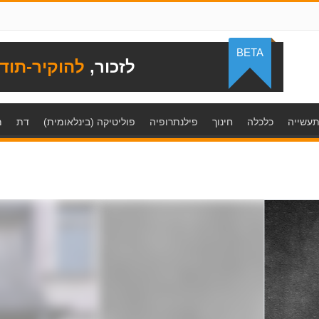
BETA
לזכור,
להוקיר-תוד
עשייה
כלכלה
חינוך
פילנתרופיה
פוליטיקה (בינלאומית)
דת
מ