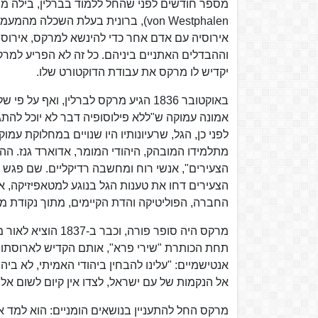
von Westphalen), ברונית בעלת השכ
אירוסיה עם אדם אחר כדי להינשא למרקס, אירוסי
וההבדלים האתניים ביניהם. כל זה לא הפריע למרקס 
יקדיש לו מרקס את עבודת הדוקטורט שלו.
באוקטובר 1836 הגיע מרקס לברלין, ו
אמונה עמוקה ש"ללא פילוסופיה דבר לא יוכל להת
לפני כן, הגל, שרעיונותיו היו שנויים במחלוקת ע
מתלמידו המובהק, היהודי המומר, אדוארד גנז. הה
הצעירים", אנשי רוח ומחשבה רדיקליים. שם פגש 
הצעירים דחו את טענות הגל בנוגע למטאפיזיקה, 
החברה, הפוליטיקה והדת הקיימים, מתוך נקודת מ
מרקס היה סופר פור
תחת הכותרת "שירי פרא", אותם הקדיש לארוסתו, 
אנטישמיים: "עלינו להבחין ביהודי האמיתי, לא בי
אל הנקמות של עם ישראל, לצדו אין קיום לשום אל
מרקס החל להתעניין בנושאים הומניים: הוא למד א