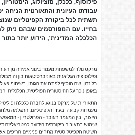
פילוסוף, כלכלן, סוציולוג, היסטוריון
עבודתו העיונית והתאורטית הניחה יס
תשתית לכל ביקורת הקפיטליזם שנו
הכלכלה המדינית', הידוע יותר בתור הקפיט
מרקס נולד למשפחת מעמד בינוני אמידה מן העיר 
ופילוסופיה הגליאנית באוניברסיטאות בון והומבול
בלונדון, שם הוסיף לפתח את הגותו, בשיתוף פעול
באופן ניכר על ההיסטוריה הפוליטית, הכלכלית וה
התאוריות של מרקס בנוגע לחברה כלכלה ופוליטיק
מעמדות קבועה. בעידן הקפיטליזם, התגלמה מלחמ
הייצור, ובין המעמד העובד - הפרולטריון - המא
שימוש בתאוריה ביקורתית הידועה כמטריאליזם די
השיטה הקפיטליסטית מתחים פנימיים חריפים אשר