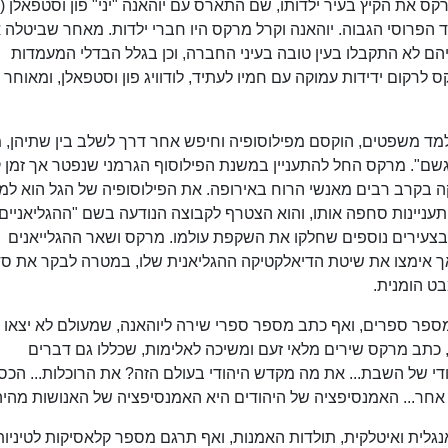
לה מהמעמד הפרוסי הגבוה. יוהאנה וקרל מרקס היו חברי ילדות. מאחר שביטלה
הם לא התקבלו בעין טובה בעיני החברה, וכן בגלל הבדלי המעמדות
לרקום ידידות עמוקה עם חמיו לעתיד, לודוויג פון וסטפאלן, ומאוחר י
אף על פי שלמד משפטים, הוקסם מפילוסופיה וחיפש אחר דרך לשלב בין שתיהן,
גשם". מרקס החל להתעניין במשנת הפילוסוף הגרמני שנפטר אך זמן 
מוקה בקרב רבים מאנשי הרוח באירופה. את הפילוסופיה של הגל הוא למ
תעניינות סחפה אותו, והוא הצטרף לקבוצה הנודעה בשם "ההגליאניים
בצעירים נוספים שחלקו את השקפת עולמו. מרקס ושאר ההגלייאנים
אך אימצו את שיטת הדיאלקטיקה ההגליאנית שלו, במטרה לבקר את סד
בט הומנית.
ה, וכבר ב-1837 הוציא לאור מספר ספרים, ואף כתב מספר ספרי שירה ליוהאנה, שמעולם לא יצאו
כתב מרקס שירים מלאי זעם ומשיכה לאלימות, שכללו גם דברים
הודי של השבת... את מה מקדש היהודי בעולם הזה? את הרוכלות... הכס
 אחר... האמנסיפציה של היהודים היא האמנסיפציה של האנושות מהיה
נגלית ואיטלקית, תולדות האמנות, ואף תרגם מספר קלאסיקות לטיניות