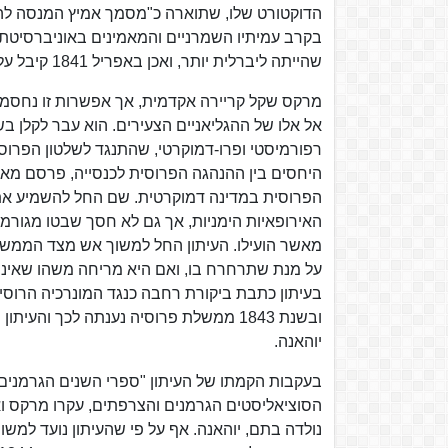
הדוקטורט שלו, שתוארה כ"מסמך אמיץ המנסה להוכ
בקרב עמיתיו השמרניים והמאמינים באוניברסיטת 
שהייתה ליברלית יותר, ואכן באפריל 1841 קיבל על סמך התזה תואר Ph.D מאת האוניברסיטה.
מרקס שקל קריירה אקדמית, אך אפשרות זו נחסמה ע
רפורמיסטי ופרו-דמוקרטי, שהתנגד לשלטון הפרוסי.
היחסים בין ההנהגה הפרוסית לכנסייה, פרסם מא
הפרוסית במדינה דמוקרטית. שם החל להשמיע את 
האירופאיות הימניות, אך גם לא חסך שבטו מגורמים
מאשר הועילו. העיתון החל למשוך אש מצד הממשל, 
על מנת שתרחרח בו, ואם היא מריחה משהו שאינו נ
בעיתון כתבת ביקורת רחבה כנגד המונרכיה הרוסית,
יוהאנה.
נולדה בתם, יוהאנה. אף על פי שהעיתון נועד למשו