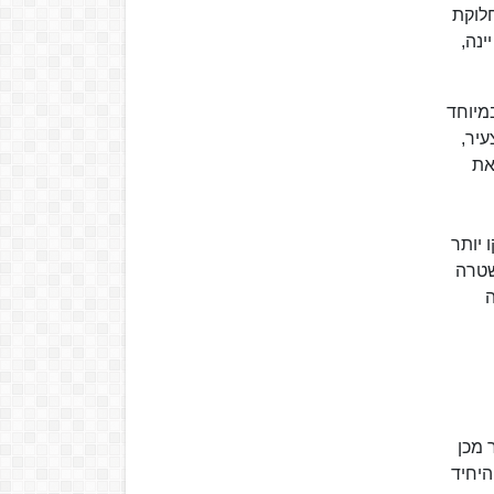
חלוקת
נה,
מיוחד
הריין" (Rheinische Zeitung), עיתון צעיר,
את
 יותר
שטרה
ה
 לאחר מכן
היחיד