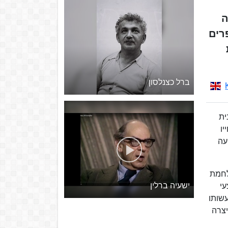
ה
רים
רת
ברל כצנלסון
ית
יו
עה
לחמת
ישעיה ברלין
עי
עשותו
יצרה