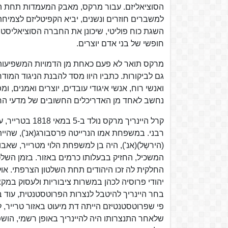
הסוציאליזם. עבור מרקס, מאבק המעמדות תחת הקפ
למשברים חוזרים ונשנים, יביא הקפיטליזם לצמי
השגת כוח פוליטי, שיכונן את החברה הסוציאליסט
חופשי של בני אדם יוצרים.
מרקס תואר לא פעם כאחת מן הדמויות המשפיעות ב
גם לביקורות. כתביו היוו מסד להבנת הניגוד המודר
ואנשי רוח, אנשי איגודי עובדים, יוצרים ואמנים, ו
נחשב לאחד מן האדריכלים החשובים של מדעי הח
קרל היינריך מר
רבני. במשפחת אמו הנרייטה פרסבורג(אנ'), שהייתה
המשכיל, החזיק בבעלותו כרמים באזור. בזמן השלט
יהודי פרוסיה לכהן במשרות ציבוריות ולעסוק במקצו
בחר היינריך להיטבל לנצרות הפרוטסטנטית, עוד 
פי שפרוטסטנטיזם הייתה דת מיעוט באזור טרייר,
שלאחר התנצרותו היה להיינריך באופן רשמי, הושפ