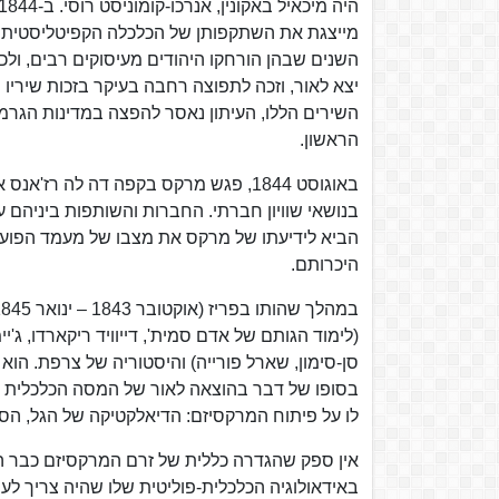
מייצגת את השתקפותן של הכלכלה הקפיטליסטית 
השנים שבהן הורחקו היהודים מעיסוקים רבים, ולכ
יצא לאור, וזכה לתפוצה רחבה בעיקר בזכות שיריו ה
השירים הללו, העיתון נאסר להפצה במדינות הגרמנ
הראשון.
באוגוסט 1844, פגש מרקס בקפה דה לה ר
בנושאי שוויון חברתי. החברות והשותפות ביניהם 
הביא לידיעתו של מרקס את מצבו של מעמד הפועלי
היכרותם.
(לימוד הגותם של אדם סמית', דייוויד ריקארדו, ג'י
סן-סימון, שארל פורייה) והיסטוריה של צרפת. הו
בסופו של דבר בהוצאה לאור של המסה הכלכלית ש
לו על פיתוח המרקסיזם: הדיאלקטיקה של הגל, הסו
באידאולוגיה הכלכלית-פוליטית שלו שהיה צריך לעב