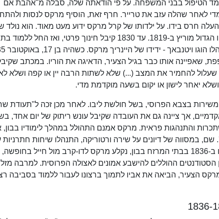
עמד הטיפול בבני המשפחה. על פי הודאתה שלה, סבלה מ"אהבת אם
למדי לאחר שהלה עזב את טרייר. חרף זאת, הוסיף מרקס לנסות ולהתח
לה חרס בידו. על ילדותו של קרל מרקס ידוע מעט מאוד. הוא נולד ש
מבין תשעה ילדים, והיה לבן הבכור לאחר מות אחיו הגדול מוריץ ב-1819. עד 1830 קיבל חינוך פרטי, ואז הח
פת, שאפיינה אותו כבר בגיל הצעיר, הדאיגה את הוריו. במכתב שקיב
 שעלול להחמיר את המצב (...) שלא לשתות הרבה יין או קפה ושלא לא
 ושלא יאחר לישון או יקום בשעה מוקדמת מדי.
ו ה-18 קיבל מרקס פטור משירות בצבא הפרוסי, בשל חולשת ליבו. לאחר מכן זכה ל"תעודת 
דמיים, אך ציינה גם את העובדה שקיבל עונש ריתוק של יום אחד, בש
כרות והתנהגות פראית. מרקס אמנם התהולל במהלך לימודיו בבון, 
 שם, במסווה של דיונים על שירה ורטוריקה, התנהלו שיחות חתרניות 
פוליטיקה ומדינה. באחת הקטטות התכופות שפרצו ב-1836 בבתי המרזח בבון, נקלע מרקס לדו-קרב מול חייל בחופ
ן הסטודנטים ההוללים להישבע אמונים לאצולה הפרוסית. למרבה מזלו,
קס הצעיר, הביאה את אביו לתמוך ברצונו לעבור ללמוד בסביבה רצי