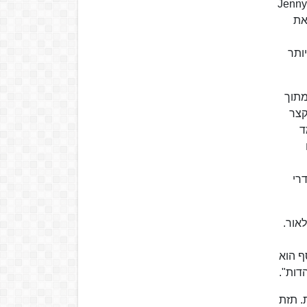
מספר חודשים לפני שהחל ללמוד בברלין, בילה מרקס את הקיץ בעיר ילדותו, שם התארס עם יוהאנה "יני" פון וסטפאלן (Jenny
 את
ותר
 מתוך
קצר
ד
רי
 לאור.
ף הוא
דות".
. תזת