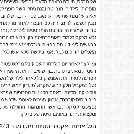
של מרקס, הייתה נבערת מדעת, ובראש מעייניה 
מופרזת" לילדיה. הנרייטה ובנה ניהלו קשר רופף 
אליה, על מנת שתשלח לו מעט כסף - דבר שלרוב הע
נסע מרקס ללמוד באוניברסיטת בון. בריאותו הרופ
בראשית לימודיו, הם הפצירו בו "להימנע מכל דבר
מאכלים חריפים (...)". אמו ביקשה שלא יעשן כלל,
זמן קצר לאחר יום הולדת
רשמית מאוניברסיטת בון, ששיבחה את הישגיו האק
הפרעה לסדר: את העונש קיבל לאחר לילה של השת
נטל במקביל חלק בחוג שנקרא 'מועדון המשוררים'.
ה"בורוסיה קורפס", ארגון צעירים לאומני שדרש מ
נפצע מרקס קלות בראשו. התנהגותו ההוללת של מר
ומקצועית יותר באוניברסיטה של ברלין.
הגליאניזם ואקטיביסטיות מוקדמת: 1836-1843