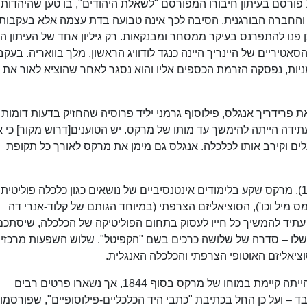
היה מיכאיל באקונין, אנרכו-קומוניסט רוסי. ב-1844 פורסם בעיתון חיבורו המפורסם "לשאלת היהודים", בו טען שהיהדות
והחברה הבורגנית. הסיבה לכך אינה טבועה בדת עצמה אלא בעקבות
ן פנו להתפרנס בעיקר ממסחר ומבנקאות. רק גיליון אחד של העיתון ה
סאטיריים של היינריך היינה כנגד לודוויג הראשון, מלך בוואריה. בעקב
יות, נפסקה הזרמת הכספים אליו והוא נסגר לאחר שהוציא לאור את גי
ז'אנס את פרידריך אנגלס, פילוסוף גרמני יליד פרוסיה שהחזיק בדעות דומות 
עתידה הייתה להימשך עד מותו של מרקס. יש הטוענים[דרוש מקור] כי 
ם וקירב אותו לכלכלה. אנגלס גם מימן את מרקס לאורך כל תקופת
במהלך שהותו בפריז (אוקטובר 1843 – ינואר 1845), מרקס שקע בלימודים אינטנסיביים של נושאים כגון כלכלה פוליטית
ימס מיל וכו'), הסוציאליזם הצרפתי (במיוחד הגותם של קלוד-אנרי דה
א עתיד להמשיך כל חייו לעסוק בתחום הפוליטיקה של הכלכלה, שיסתכם
לו – סדרה של שלושה כרכים בשם "הקפיטל". שלוש השפעות מרכזיות
ציאליזם האוטופי הצרפתי והכלכלה האנגלית.
אין ספק שהגדרה כללית של זרם המרקסיזם כבר הייתה קיימת במוחו של מרקס בסוף 1844, אך נשארו פרטים רבים
ד – ועל כן החל בכתיבת "כתבי היד הכלכליים-פילוסופיים", שפורסמו