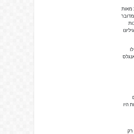
 מאות
מדובר
ות
ליונו
לו
אנגלס
 היו
 רק