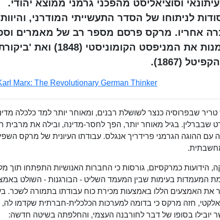
, עיתונאי וסוציאליסט מהפכני גרמני ממוצא יהודי.
ודות לניתוחו של הסדר התעשייתי המודרני, והיוות
צרה אחריו. מרקס פרסם מספר רב של מאמרים וספ
בחייו. עם המפורסמים שבהם ניתן למנות את המניפסט הקומוניסטי (1848) ואת 'ביקו
ל (1867).
Karl Marx: The Revolutionary German Thinker
טריר שבפרוסיה כנצר לשושלת רבנים, ומאוחר יותר למד כלכלה מדינ
דט שבברלין. בגיל מאוחר יותר, הפך לחסר-מדינה, ובילה את מרבית חי
ה עם ההוגה הגרמני פרידריך אנגלס. עבודתו העיונית של מרקס השפי
מחשבתית.
ה, הידועות כמרקסיזם, גורסות כי החברות האנושיות התפתחו תוך מ
ת המעמדות בעימות שבין המעמד השליט - הבורגנות - השולט באמצ
פשר את האמצעים הללו באמצעות מכירת כוח עבודתו בתמורה לשכר. ב
אלקטי, חזה מרקס כי בדומה למערכות הכלכלית-חברתית שקדמו לה, 
 יובילו בסופו של דבר לחורבנה העצמי, והחלפתה בשיטה חדשה: