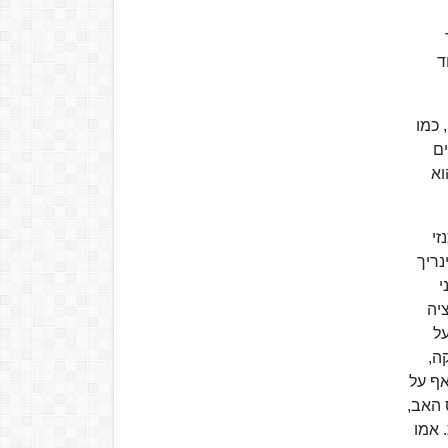
ד
 כמו
ים
וא
נזי
נריך
נוני
יה
חל הצו מ-1812, שאסר על
ה,
אף על
 האב,
 אמו