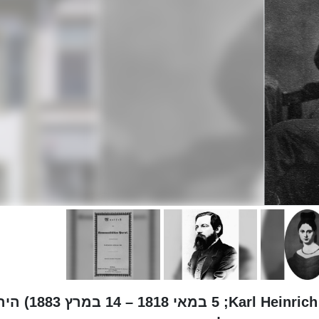
קרל היינריך מרקס (בגרמנית: Karl Heinrich Marx‏; 5 במאי 1818 – 14 במרץ