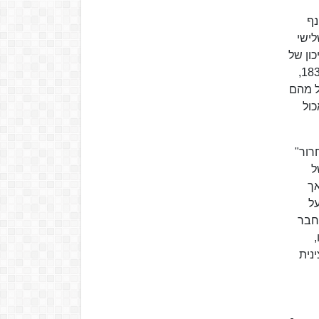
נף
לישי
ל ללמוד בתיכון של
טרייר, שמוריו היו ברובם הומניסטים ליברלים, ומנהלו הוגו ויטנבאך - ידידו של היינריך מרקס. כשהיה בן 17, באוקטובר 1835,
ל מהם
כול
שחרור"
ל
אך
על
שה, חבר
נית