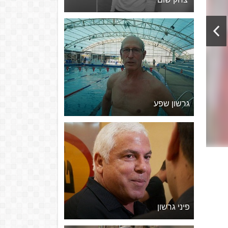
גרשון שפע
פיני גרשון