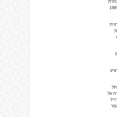
ת הנבחרת
אירופה, לאחר שהנבחרת נעדרה ממעמד זה במשך 6 שנים (לא הצליחה להעפיל לטורנירים של 1989
חרת
ת
נס
ציע
תל
, היה על
במדריד
לגמר