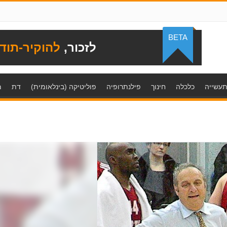
BETA
לזכור,
להוקיר-תוד
עשייה
כלכלה
חינוך
פילנתרופיה
פוליטיקה (בינלאומית)
דת
מ