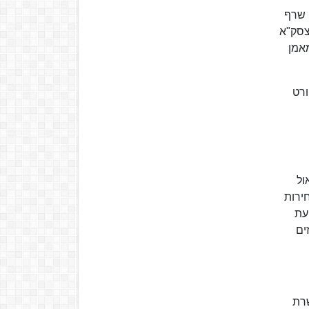
דד קטש כמאמן הקבוצה. ב-1 בינואר 2008 החליף שרף
צסק"א
מאמן
 ערוץ הספורט
ול
ירות
עת
ת המרכזים
שרת