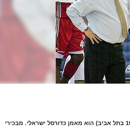
צביקה שרף (נולד ב-18 בדצמבר 1951 בתל אביב) הוא מאמן כדורסל ישראלי. מבכירי