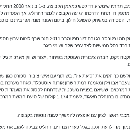
ב-5 ביוני 2007 חתם כמנכ"ל בקבוצת מכבי תל אביב, תחתיו שימש עו
קידו. תחת הדרכתו הגיעה הקבוצה לגמר היורוליג, אך הפסידה ל
 והפסידה במשחק להפועל חולון. בתום העונה מונה אפי בירנבוים כ
ביוני 2011 עזב את תפקידו האחרון כמאמן בספרטק סנט פטרסבורג ובחודש ספטמבר 2011 חזר שרף לצוות
ת הכדורסל חמישיות לצד עפר שלח ושימי ריגר.
ספקטרוניקס, חברה ציבורית העוסקת בפיתוח, ייצור ושיווק מערכות גילוי
.
סל, ולשם כך הקים את "סיעת עוז", בשיתוף עם אישי ציבור וספורט כגון שא
לשעבר אבו וילן ומאמנת רמת השרון אורנה אוסטפלד. לאחר מערכת בח
 המרכזים, ששיאם בפנייה משפטית שנדחתה לפסול את מועמדות סי
עוז, זכתה הסיעה ל-374 קולות השווים בערכם ל-9 מנדטים בהנהלת האיגוד, לעומת 1,174 קולות של סיעת חמש
ידה תקציב נמוך מדי לדעתו ולכן, בגלל פערי הצדדים, החליט צביקה לעזוב את מ