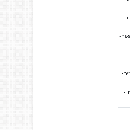
ל • 11 ארדיטי • 12 דניאל •
טש • ‏8‏ ‏שפר‏‏ •‏ 9 שלף • 10 כהן-מינץ • 11 שטיינהאור •
רוברטס • 7 פניני • ‏8‏ ‏טפירו‏‏ •‏ 9 נאור • 10 קוז'יקרו • 11 גרין • 12 תמיר •
8‏ ‏אליהו‏‏ •‏ 9 מזרחי • 10 קוז'יקרו • 11 גרין • 12 תמיר •