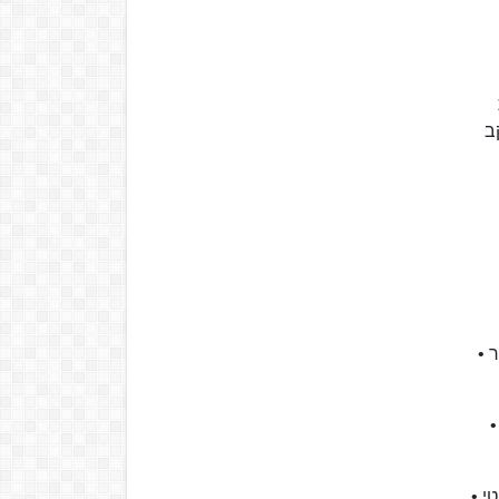
ס עקב
י • 10 מרסר • 11 שטיינהאור •
שטיינהאור •
אור • ‏8‏ ‏שפר‏‏ •‏ 9 ג'מצ'י • 10 כץ • 11 ארדיטי •