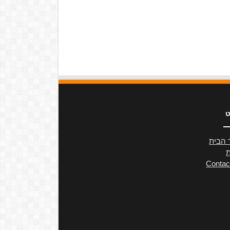
ט
 הבית
ת
Contac