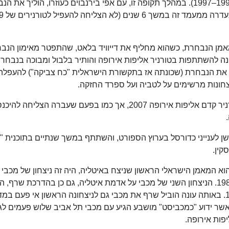
כעבור 4 שנים לקדנציה שנייה שנמשכה 6 שנים (1991–1997). במהלך תקופה זו, עם אפי בירנבוים כעוזרו, הוליך א
ל-3 הופעות באליפויות 
פקיד מאמן הנבחרת, כשהוא מחליף את דייוויד בלאט, שהתפטר מאימון הנב
נה להשתתפות בטורניר אליפות אירופה והותיר בלבול ומבוכה בנבחר
ך את הנבחרת (שכונתה אז בתקשורת הישראלית "כח צביקה") להעפלה
צחונות מרשימים על לטביה ועל ספרד החזקה.
הנבחרת הלאומית בהדרכת שרף כשלה שוב בטורניר קדם אליפות אירופה 2007, אך כמו בפעם שעברה הצליחה להיכ
לענייני כדורסל בערוץ הספורט, והשתתף במשך שנתיים בתוכנית "י
קין.
וא המאמן הישראלי הראשון שניצח באיטליה, היה זה ניצחון של מכבי 
אביב על קבוצת בנקו רומא 90–94 ב-31 בינואר 1985. הניצחון השני של מכבי על אדמת איטליה, גם כן בהדרכת שרף
קבוצת טרסר מילאנו 79–94, ב-19 בפברואר 1987. באותה עונה הוביל שרף את מכבי גם לניצחונה הראשון אי פעם 
ב-12 במרץ 1987. צביקה שרף אשר ידוע "כמכביסט" מושבע הגיע עם מכבי תל אביב שלוש פעמים 
פות אירופה.