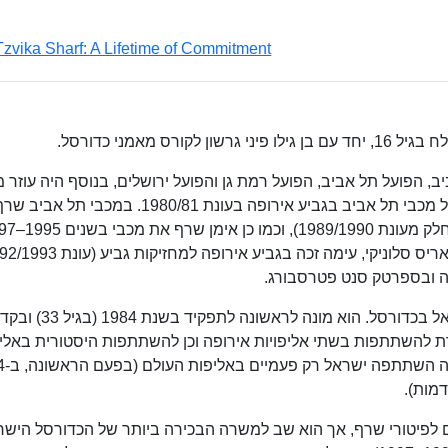
Tzvika Sharf: A Lifetime of Commitment
 מאמני כדורסל.
, הפועל תל אביב, הפועל רמת גן והפועל ירושלים, בנוסף היה עוזר 
של המאמן היהודי-אמריקאי רודי ד'אמיקו בזכייה של מכבי תל אביב בגביע אירופה בעונת 1980/81.
בין השנים 1983–1992 (למעט עונת 1987/1988 וחלק מ
בה ובספרטק סנט פטרסבורג.
שרף גם שימש כמאמן הנבחרת הלאומית של ישראל בכדורסל. הוא מונה ל
, הוליך את הנבחרת להשתתפות בשתי אליפויות אירופה וכן להשתתפות היסטורית באל
העולם בספרד בקי
מות).
 באליפות אירופה של 1987 (מקום 11) גרם לפיטורי שרף, אך הוא שב למשרה הבכירה ביותר של הכדורסל הי