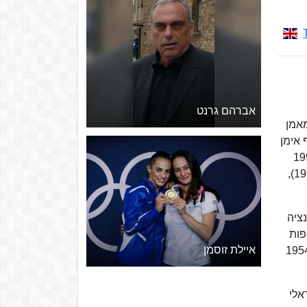
אברהם גרנט
מאמן
 במכבי תל אביב שרף אימן
עונת 1989/1990), וכמו כן אימן שרף את מכבי בשנים 1995–1997
וב-2008. שרף אימן גם באירופה, בקבוצה היוונית אריס סלוניקי, עימה זכה בגביע אירופה למחזיקות גביע (עונת 1992/1993),
ראשונה לתפקיד בשנת 1984 (בגיל 33) ובקדנציה
יפות
איילת זוסמן
ץ 1986 (מקום 7). בכל תולדותיה השתתפה ישראל רק פעמיים באליפות העולם (בפעם הראשונה, ב-1954
שראלי