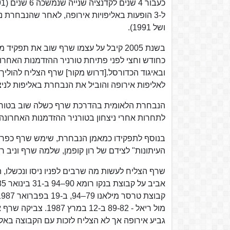
ושל 1991).
בשנת 2005 קיבל על עצמו שרף שוב את ת
כחודש וחצי לפני פתיחת טורניר ההזדמנות האחרו
ובאיגוד הכדורסל.[דרוש מקור] שרף הצליח להולי
לאליפות אירופה והוביל את הנבחרת באליפות לני
לתחרות אחרי ניצחון בטורניר ההזדמנות האחרונה.
בנוסף לתפקידו כמאמן הנבחרת, שימש שרף כפרשן 
העיתונות" לצידם של רון קופמן, שלמה שרף וניב רס
שרף הצליח לעשות מה שרבים לפניו ניסו ונכשלו, ה
מול ריאל - 89-82 
גביע אירופה אך לא הצליח לזכות עם הקבוצה באלי