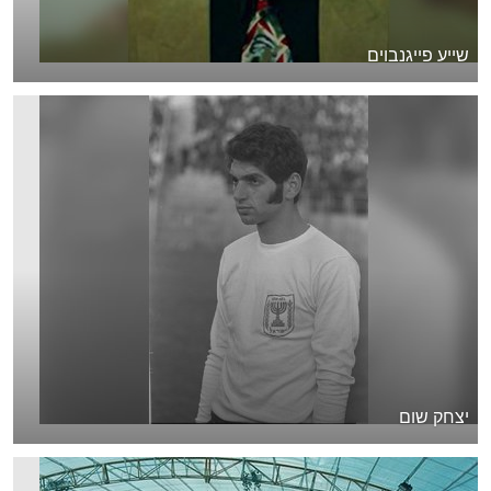
שייע פייגנבוים
יצחק שום