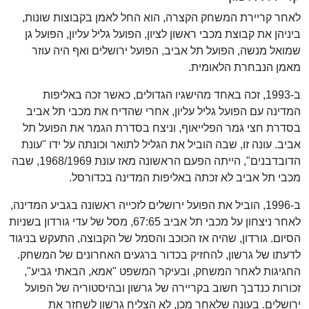
לאחר קריירת המשחק הקצרה, הוא החל לאמן בקבוצות שונות,
ביניהן את קבוצת מכבי ראשון לציון, הפועל גליל עליון, הפועל גן
שמואל מנשה, הפועל תל אביב, הפועל ירושלים ואף היה עוזר
מאמן הנבחרת הלאומית.
ב-1993, זכה באחד מהישגיו הגדולים, כאשר זכה באליפות
המדינה עם הפועל גליל עליון, אחרי שהדיח את מכבי תל אביב
בסדרת חצי גמר הפלייאוף, וניצח בסדרת הגמר את הפועל תל
אביב. עונה זו, שבה הוביל את הגליל לתואר וכונתה על ידו "עונת
הדובדבנים", הייתה הפעם הראשונה מאז עונת 1968/1969, שבה
מכבי תל אביב לא זכתה באליפות המדינה בכדורסל.
ב-1996, הוביל את הפועל ירושלים לזכייה ראשונה בגביע המדינה,
לאחר ניצחון על מכבי תל אביב 67:65, מסל של עדי גורדון בשניות
הסיום. גורדון, שהיה אז הכוכב והסמל של הקבוצה, התעקש בניגוד
לדעתו של גרשון, להחזיק בכדור ברגעים האחרונים של המשחק.
החגיגות לאחר המשחק, ובעיקר המשפט "אמא, הבאתי גביע",
זכורות כנדבך חשוב בקריירה של גרשון ובהיסטוריה של הפועל
ירושלים. בעונה שלאחר מכן, לא הצליח גרשון לשחזר את