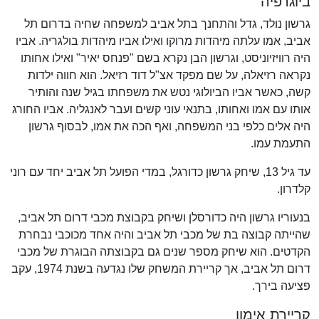
ביוגרפיה
גרשון נולד, גדל והתחנך בתל אביב למשפחה שחיה בדרום תל
אביב, אמו עלתה מיהדות מרוקו ואילו אביו מיהדות בולגריה. אביו
היה רוויזיוניסט, וגרשון הבן נקרא בשם "פנחס יאיר" ואילו אחותו
נקראה רזיאלה, על שם מפקד אצ"ל דוד רזיאל. הוא חווה ילדות
קשה, כאשר אביו הביולוגי נטש את משפחתו בגיל שנה והותיר
אותו עם אמו ואחותו, בתנאי עוני קשים ועבר לאנגליה. אביו החורג
היה אלים כלפי בני המשפחה, ואף הכה את אמו, לבסוף גרשון
התעמת עמו.
עד גיל 13, שיחק גרשון כדורגל, במדי הפועל תל אביב יחד עם רוני
קלדרון.
בנעוריו גרשון היה כדורסלן ושיחק בקבוצת מכבי דרום תל אביב,
שהייתה קבוצה בת של מכבי תל אביב והיה אחד מכוכבי נבחרת
הקדטים. הוא שיחק מספר שנים גם בקבוצתה הבוגרת של מכבי
דרום תל אביב, אך קריירת המשחק שלו נגדעה בשנת 1974, עקב
פציעה בירך.
קריירת אימון