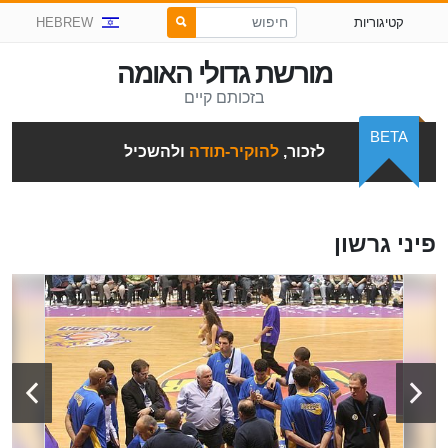
קטיגוריות
HEBREW
מורשת גדולי האומה
בזכותם קיים
BETA
לזכור,
להוקיר-תודה
ולהשכיל
פיני גרשון