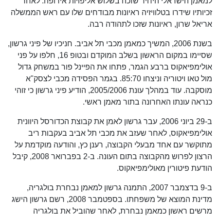
למאמן הישראלי היחיד שזכה בשלוש אליפויות אירופה. לאחר
זכיותיו שידרו בטלוויזיה ראיונות מבודחים שלו עם ראש הממשלה
אריאל שרון, ראיונות שזכו לתהודה רבה.
בשנת 2006, המשיך כמאמן מכבי תל אביב. חניכיו של פיני גרשון,
שסיימו במקום הראשון בשלב המוקדם ובטופ 16, חלפו על פני
אולימפיאקוס ברבע הגמר, פתחו את הפיינל פור במשחק גדול
מול טאו ויטוריה וניצחו 85:70. בגמר הפסידה מכבי לצסק"א
מוסקבה. עוד במהלך עונת 2005/2006, הודיע פיני גרשון כי זוהי
כנראה עונתו האחרונה בתור מאמן ראשי.
ב-29 ביוני 2006, עבר גרשון לאמן את קבוצת הכדורסל היוונית
אולימפיאקוס, לאחר שעזב את מכבי תל אביב בעקבות ריב
מתוקשר עם אחד מבעלי הקבוצה, רענן כץ, והודעה מוקדמת על
הרצון לפרוש מהקבוצה בתום העונה. ב-2 בפברואר 2008, קיבל
הודעת פיטורין מאולימפיאקוס.
ב-9 בדצמבר 2007, התמנה גרשון למאמן נבחרת בולגריה,
מדינת המוצא של משפחתו. בספטמבר 2008, רשם גרשון הישג
מרשים ראשון כמאמן נבחרת, לאחר שהוביל את בולגריה