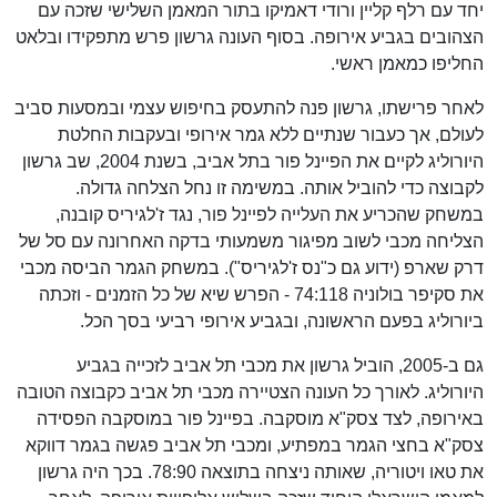
יחד עם רלף קליין ורודי דאמיקו בתור המאמן השלישי שזכה עם
הצהובים בגביע אירופה. בסוף העונה גרשון פרש מתפקידו ובלאט
החליפו כמאמן ראשי.
לאחר פרישתו, גרשון פנה להתעסק בחיפוש עצמי ובמסעות סביב
לעולם, אך כעבור שנתיים ללא גמר אירופי ובעקבות החלטת
היורוליג לקיים את הפיינל פור בתל אביב, בשנת 2004, שב גרשון
לקבוצה כדי להוביל אותה. במשימה זו נחל הצלחה גדולה.
במשחק שהכריע את העלייה לפיינל פור, נגד ז'לגיריס קובנה,
הצליחה מכבי לשוב מפיגור משמעותי בדקה האחרונה עם סל של
דרק שארפ (ידוע גם כ"נס ז'לגיריס"). במשחק הגמר הביסה מכבי
את סקיפר בולוניה 74:118 - הפרש שיא של כל הזמנים - וזכתה
ביורוליג בפעם הראשונה, ובגביע אירופי רביעי בסך הכל.
גם ב-2005, הוביל גרשון את מכבי תל אביב לזכייה בגביע
היורוליג. לאורך כל העונה הצטיירה מכבי תל אביב כקבוצה הטובה
באירופה, לצד צסק"א מוסקבה. בפיינל פור במוסקבה הפסידה
צסק"א בחצי הגמר במפתיע, ומכבי תל אביב פגשה בגמר דווקא
את טאו ויטוריה, שאותה ניצחה בתוצאה 78:90. בכך היה גרשון