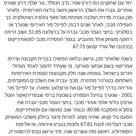
יחד עם שחקנים כמו דורון שפר, נדב הנפלד, גור שלף, דרק שארפ
ואחרים, עברו את השלב הראשון והשני בליגה האירופית - ולאחר
מכן עברה סדרת הצלבה מותחת מול פאף בולוניה האיטלקית. כך
העפילה מכבי, לאחר שנים רבות, לפיינל פור האירופי שנערך אז
בסלוניקי. בחצי הגמר מכבי גברה על ברצלונה 51:65, ושוב הייתה
רחוקה משחק אחד מהגביע. בגמר הפסידה מכבי לפנאתינייקוס
(בכיכובו של עודד קטש) 67:73.
בשנה שלאחר מכן, גרשון ובלאט המשיכו בבניית הקבוצה וצירפו
אמריקאי בשם אנתוני פארקר, מי שעתיד להפוך לאחד מגדולי
הזרים בישראל. באותה שנה חלק מקבוצות הצמרת האירופיות
השתתפו בטורניר מתחרה. מכבי עברה את השלבים המוקדמים,
והדיחה בדרך לפיינל פור גם את וורוצלאב ופזארו, עד לפיינל פור
2001 - שנערך בהיכל הספורט בשכונת ברסי שבפריז (אקור הוטל
ארנה) בליווי אלפי אוהדי מכבי. בחצי הגמר מכבי עברה את
צסק"א מוסקבה 80:86, ובגמר שוב נפגשה עם פנאתינייקוס,
הפעם בלי קטש, שהיה פצוע. למרות פיגור בחלק משלבי המשחק,
מכבי הצליחה לנצח 67:81 ולזכות בגביע אירופה, אז אליפות
הסופרוליג, ראשון מזה עשרים שנה. פיני גרשון נכנס להיסטוריה,