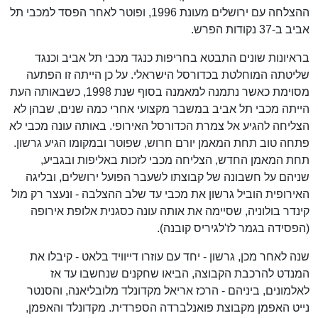
ההצלחה עם ירושלים מעונת 1996, ופוטר לאחר הפסד למכבי תל
אביב ב-37 נקודות הפרש.
בראיונות שונים התבטא בחריפות כנגד מכבי תל אביב וכנגד
שליטתה המוחלטת בכדורסל הישראלי. על כן הייתה זו הפתעה
מסוימת כאשר נתמנה למאמנה בסוף שנת 1998, כשבאותה העת
הייתה מכבי תל אביב במשבר מקצועי אחרי כמה שנים, שבהן לא
הצליחה להגיע אל צמרת הכדורסל האירופי. באותה עונה מכבי לא
פתחה טוב תחת המאמן יורם חרוש, שפוטר ובמקומו הגיע גרשון.
תחת המאמן החדש, הצליחה מכבי לזכות באליפות ובגביע,
שניהם על חשבונה של קבוצתו לשעבר הפועל ירושלים, ובליגה
האירופית הוביל גרשון את מכבי עד שלב ההצלבה - ונעצר רק מול
קינדר בולוניה, שסיימה את אותה עונה כסגנית אלופת אירופה
(הפסידה בגמר לז'לגיריס קובנה).
שנה לאחר מכן, גרשון - יחד עם עוזרו דייוויד בלאט - קיבלו את
המנדט להרכבת הקבוצה, הביאו שחקנים שנחשבו עד אז
לאלמונים, ביניהם - הרכז אריאל מקדונלד מלובליאנה, והסנטר
נייט האפמן מקבוצת פואנלברדה הספרדית. מקדונלד והאפמן,