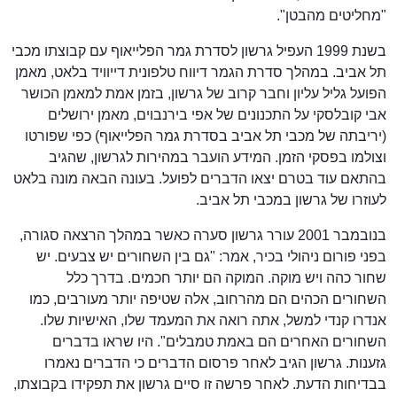
"מחליטים מהבטן".
בשנת 1999 העפיל גרשון לסדרת גמר הפלייאוף עם קבוצתו מכבי
תל אביב. במהלך סדרת הגמר דיווח טלפונית דייוויד בלאט, מאמן
הפועל גליל עליון וחבר קרוב של גרשון, בזמן אמת למאמן הכושר
אבי קובלסקי על התכנונים של אפי בירנבוים, מאמן ירושלים
(יריבתה של מכבי תל אביב בסדרת גמר הפלייאוף) כפי שפורטו
וצולמו בפסקי הזמן. המידע הועבר במהירות לגרשון, שהגיב
בהתאם עוד בטרם יצאו הדברים לפועל. בעונה הבאה מונה בלאט
לעוזרו של גרשון במכבי תל אביב.
בנובמבר 2001 עורר גרשון סערה כאשר במהלך הרצאה סגורה,
בפני פורום ניהולי בכיר, אמר: "גם בין השחורים יש צבעים. יש
שחור כהה ויש מוקה. המוקה הם יותר חכמים. בדרך כלל
השחורים הכהים הם מהרחוב, אלה שטיפה יותר מעורבים, כמו
אנדרו קנדי למשל, אתה רואה את המעמד שלו, האישיות שלו.
השחורים האחרים הם באמת טמבלים". היו שראו בדברים
גזענות. גרשון הגיב לאחר פרסום הדברים כי הדברים נאמרו
בבדיחות הדעת. לאחר פרשה זו סיים גרשון את תפקידו בקבוצתו,