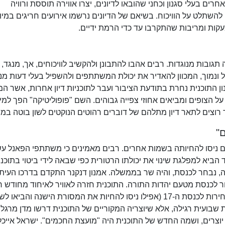
רים בעלי סגנון וכחני שהובאו לדיונים, יצרו אווירה תוססת ורוויה
השתלט על הוויכוח. בשיאם של הדיונים נרשמו אירועים חריגים במיו
קות ומריבות שהתקרבו עד כדי הרמת ידיים.
 תגובות מנוגדות. רבים אהבו להתבונן ולהקשיב לוויכוחים, אך, מנגד,
ול ונמוך, המכוון להאדיר את יכולת המשתתפים ולהשפיל בעלי דעות מנ
ון התוכנית נחרת בתודעת הציבור ועבר לתוכניות דיון אחרות, אשר המ
ל הצופים ומביאים אחוזי צפייה גבוהים. השם "פופוליטיקה" הפך למי
 רוצים לתאר דיון מתלהם של דוברים רהוטים הנוקטים לשון בוטה במי
"
ים ניסו להחיותה בשמות אחרים. רבים מאמינים כי משתתפי הפאנל עש
הביא למפלגת שינוי את יכולתו הרטורית כפי שבאה לידי ביטוי בתוכנית
, נבחר לכנסת, והיה שר בממשלה. אמנון דנקנר התקדם בדרכו העיתו
חר לכנסת מטעם יהדות התורה. התוכנית חזרה לאוויר לאיחוד מחודש ר
פעם אחת בהרכב המקורי, בערוץ 10, יום לפני הבחירות לכנסת ה-17 (אפילו ניסו להחיות את המסורת הישנה וה
שבועית רגילה, אלא שיוצריה המקוריים של התוכנית דרשו מדן מרגלי
יוצרים, ושמה החדש של התוכנית היה "מועצת החכמים". ישראל אייכל