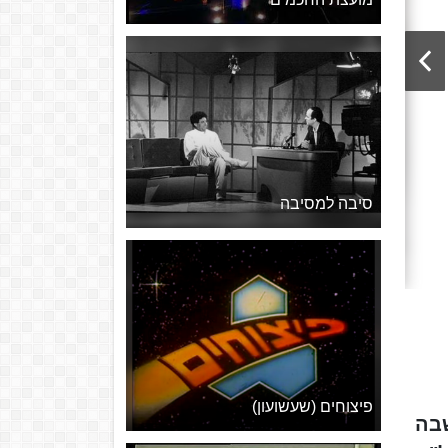
סיבה למסיבה
פיצוחים (שעשועון)
ת ששודרה בערוץ הראשון מ-1992 ועד 1998, ושבה