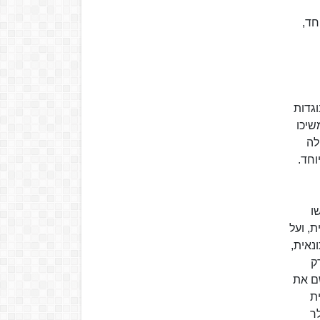
חד,
וגדות
שיכו
לה
וחד.
ו
, ועל
נאית,
ק
ביאו לשם את
ת
ר