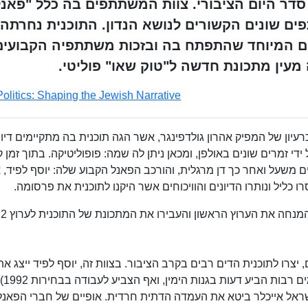
ל סדר היום הציבורי. צוות המשתתפים בה כלל "פאנל
פים שונים הקשורים לנושא הנדון. התוכנית נחרתה
ונים המיוחד שהתפתח בה ובזכות משתתפיה הקבועים
 מעין מתכונת חדשה ל"טוק שאו" פוליטי.
Politics: Shaping the Jewish Narrative
ר ב-1992 בערוץ הראשון, כרעיון של המפיק אהרון גולדפינגר, אשר הגה תוכנית בה מתקיימים דיו
ידי זמרים שונים באולפן, ומכאן ניתן לה שמה: פופוליטיקה. בתוך זמן 
 משעל ואחר כך דן מרגלית, והורכב הפאנל הקבוע שלה: יוסף לפיד, א
ו כליל ונותרו הדיונים והוויכוחים אשר היקנו לתוכנית את פרסומה.
, יצרו לתוכנית הדים רבים בקרב הציבור. בצוות זה, יוסף לפיד ייצג א
הימני והשמרנ
שראל אייכלר ביטא את העמדה הדתית חרדית. אופיים של חברי הפאנל,