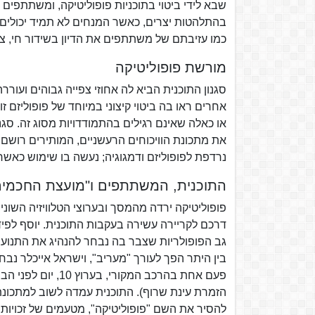
שבא לידי ביטוי בתוכניות פופוליטיקה, ומשתתפים אח
בהתלהטות יצרים, כאשר המנחים לא תמיד יכולים ל
כמו עזיבתם של משתתפים את הדיון בשידור חי, צע
מורשת פופוליטיקה
סגנון התוכנית הביא לה אחוזי צפייה גבוהים ועוררה
אחרים ראו בה ביטוי קיצוני במיוחד של פופוליזם ז
או כאלה שאינם רגילים בהתמודדויות מסוג זה. סגנ
את מתכונת הוויכוחים הרעשניים, המותירים רושם ע
נרדפת לפופוליזם ודמגוגיה; נעשה בו שימוש כאשר
התוכנית, המשתתפים ו"מועצת החכמים
פופוליטיקה ירדה מהמסך ובערוצי הטלוויזיה השונ
דרכם לקריירה עשירה בעקבות התוכנית. יוסף לפיד 
גב הפופולריות שצבר בה נבחר להנהיג את התנועה
בין היתר הפך לעורך "מעריב", וישראל אייכלר נב
הזמרת עינת שרוף). התוכנית עמדה לשוב למתכונת 
להסיר את השם "פופוליטיקה", מטעמים של זכויות 