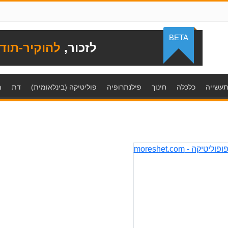
BETA
לזכור,
להוקיר-תוד
עשייה
כלכלה
חינוך
פילנתרופיה
פוליטיקה (בינלאומית)
דת
מ