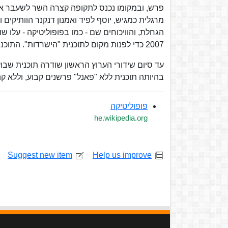
פרש, ובמקומו נכנס לתקופה קצרה השר לשעבר אר
מרגלית כמגיש, יוסף לפיד ואמנון דנקנר הוותיקים 
הגחלת, והוויכוחים שם - כמו בפופוליטיקה - עלו 
2007 כדי לפנות מקום לתוכנית "הישרדות". התוכנית שבה ביולי 2008 ללא טומי לפיד המנוח וללא אמנון דנקנר שעזב.
עד סיום שידורי הערוץ הראשון שודרה תוכנית שבוע
בהיותה תוכנית ללא "פאנל" פרשנים קבוע, וללא קה
פופוליטיקה
he.wikipedia.org
Suggest new item
Help us improve