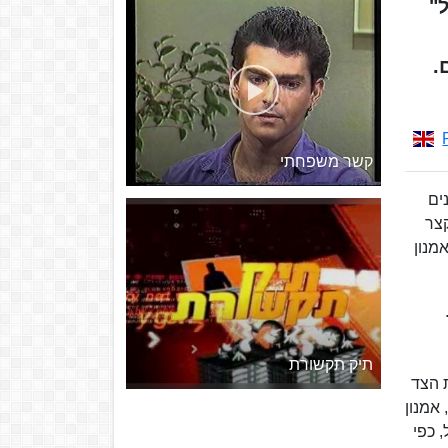
"
.
קשר משפחתי
נים
קצר
מנון
תיק תקשורת
ת הצד
י של החברה הישראלית (אף כי פעמים רבות הביע דעות בגנות הימין, ואף הצביע לעבודה בבחירות 1992), אמנון
 כפי