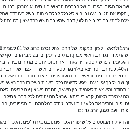
שר את הגיור, בגיבויים של הרבנים הראשיים ניסים ואונטרמן. רבנים
תקפו את הגיור וטענו כי הוא לא כלל קבלת מצוות, בשל העובדה שהלן
יכה להתגורר בקיבוץ חילוני, דבר שמעורר חשש כבד שאין בכוונתה ל
בז' בחשוון ה'תשל"ג (1972) נבחר לרב הראשי לישראל 
 שהתמודד נגד רב ראשי מכהן, ובתגובה תמך בו בפומבי הרב יוסף של
ע עמדה פרשת פסק דין האח והאחות, וכן יחסים מתוחים בין הרב י
לרב נסים. המתח בין שני הרבנים החל עוד בשנות ה-40, כשהרב יוסף יצא בגלוי נגד פסקי הבן איש חי. לצדו של הרב י
 יחסי שני הרבנים הראשיים היו מעורערים. מועצת הרבנות הראשית 
ף שבשל כך אין טעם שיגיע לדיוניה כלל. בשנות פעילותו כרב ראשי פע
י תהודה ומשמעות לאומית: בין השאר, התרת נישואין עם קראים, לאח
מם שמירת מצוות; קבע כי ביתא ישראל הם יהודים לכל דבר, פסיקה
ופיה; והתיר את כל עגונות נעדרי צה"ל במלחמת יום הכיפורים, בבית
ן, ועם סגנו, הרב גד נבון.
"ד הוציא 6 כרכים בשם יחוה דעת, המבוססים על שיעורי הלכה שנתן במסגרת "פינת הלכה" בקו
ף כהונתו כרב הראשי לישראל. ספר זה נחשב לספר הלכה פופולרי, 