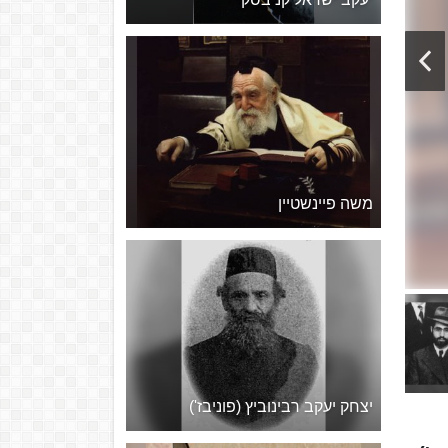
משה פיינשטיין
יצחק יעקב רבינוביץ (פוניבז')