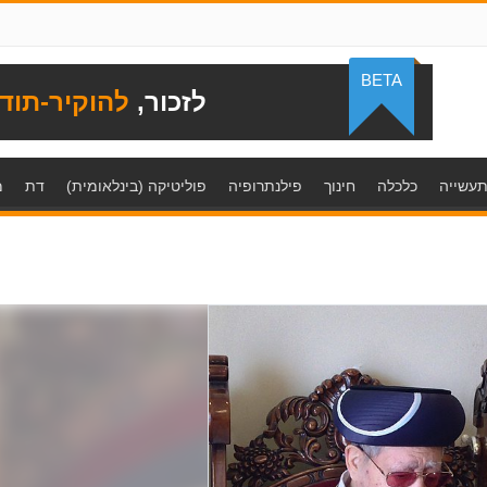
BETA
לזכור,
להוקיר-תוד
עשייה
כלכלה
חינוך
פילנתרופיה
פוליטיקה (בינלאומית)
דת
מ