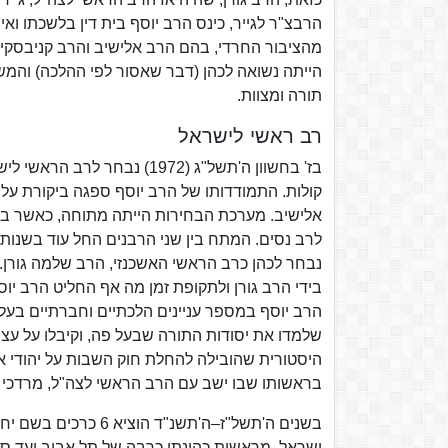
הרבצ"ר לגייר, כינס הרב יוסף בית דין בלשכתו ואי
מהציבור החרדי, בהם הרב אלישיב והרב קניבסקי, 
הייתה נשואה לכהן (דבר שאסור לפי ההלכה) והמש
תורה ומצוות.
רב ראשי לישראל
קולות. התמודדותו של הרב יוסף ספגה ביקורת על
אלישיב. מערכת הבחירות הייתה מתוחה, כאשר ברק
נבחר לכהן כרב הראשי האשכנזי, הרב שלמה גורן.
בידי הרב גורן ולתקופת זמן מה אף החליט הרב יוס
הרב יוסף במספר עניינים הלכתיים וחברתיים בעל
שלמדו את יסודות התורה שבעל פה, וקיבלו על עצ
היסטורית שהובילה להחלת חוק השבות על יהודי אתי
בראשותו שבו ישב עם הרב הראשי לצה"ל, מרדכי פירו
בשנים ה'תשל"ז–ה'תשנ
ישראל, מראשית כהונתו כרבה של תל אביב ועד סו