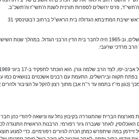
ה'תשי"ד, פרס ירושלים לספרות תורנית לשנת ה'תשי"ז וה'תשכ"ב.
בין השנים תשכ"ד-תשכ"ח (1964–1968) שימש כראש ישיבת המתיבתא הגדולה בית הראש"ל ברחוב ז'בוטינסקי 31
בשנים 1958–1965 כיהן כדיין בביה"ד האזורי בירושלים, וב-1965 היה לחבר בית הדין הרבני הגדול. במהלך שנות הש
 הרב מרדכי שרעבי.
ן בפתח תקווה ובירושלים, התעמת עם רבנים אשכנזים בנושאים כמו ע
 (כגון מי"ז בתמוז עד ר"ח אב) מתוך רצון להקל על הציבור ולהרים 
), נכרית מארצות הברית שהתגוררה בקיבוץ נחל עוז ונישאה ליהודי כהן חבר
ם האוכלוסין, לאחר שעברה גיור רפורמי. הרבנות הראשית התנגדה לכ
יידמן במה שיתפרש כמתן הכרה לגיורים רפורמיים. כדי למנוע תוצא
 את זיידמן בתוך יממה. לאחר שהגיור לא הוכר בשל חוסר סמכותו של