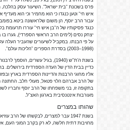
פרס בשכונת "בית ישראל". השיעור עסק בהלכה, מת
איש חי" וטען כנגדו כי הוא מחמיר וכי הוא מעדיף 
עבור הרב יוסף, הן משום שלראשונה ביטא בפומבי 
כנגד פסיקותיו של ה"בן איש חי" עוררו תרעומת ב
יצחק נסים (לימים הרב הראשי הספרדי), גערו בו
על פי הבנתו. במקביל לשיעורים שהעביר העלה על
(1998–2003) בסדרת הספרים "הליכות עולם".
כדיין בבית הדין של העדה הספרדית בירושלים. ב
של הרב אברהם הלוי פטאל, מעולי חלב. החתונה 
בתקופה זו, בני משפחתו של הרב יוסף וחבריו לשכו
מעורבות אינטנסיבית בארגון האצ"ל.
שהותו במצרים
בשנת 1947 עבר למצרים, לבקשתו של הרב 
מחויבות דתית חלשה, לא רק בקרב המוני העם, אל