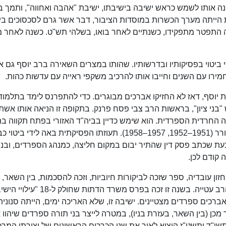
ה אותו לשמש כראש ישיבה בישיבתו, ישיבת "אהבה ואחווה", ותמך ב
ייתה מערך הכשרות במוסדות הציבור, דבר אשר גרם לסכסוכים בינו 
 התפטר מתפקידו, כשנתיים לאחר בואו, בשלהי תש"ט. כשנה לאחר מ
די ביטוי בפסיקותיו ובדרשותיו. שהותו במצרים השאירה ברב יוסף גם א
ירו עם השנים וחייבו אותו להרכיב משקפי ראייה עם עדשות כהות.
 יוסף, דאז לא החזיקו אברכים מבוגרים. כדי להתפרנס לימד בתלמוד
י ציון", בראשות הרב צבי פסח פרנק. בתקופה זו הניאה אותו אשתו
החרדית הספרדית. הוא שימש כדיין בביה"ד האזורי בפתח תקווה בה
של המרא דאתרא הרב ראובן כץ והרב ישעיהו משורר (1951–1952, 1957–1958). תעוזתו הפסיקתית באה לידי ביטו
ו הראשונה, בהיותו כבן 30 בלבד, בעת שכתב פסק דין שהתיר יבום במקום חליצה, כמנהג הספרדים, ובנ
קודם לכן.
 עובדיה, ספר שזכה לביקורות חיוביות, וזכה להסכמות, בין השאר, 
הרבנים הראשיים, הרב עוזיאל והרב הרצוג, וכן מהרב עטייה. בשנה זו זכה בפרס משרד הד
ברכים ספרדים מצטיינים. ישיבה זו, שלא האריכה ימים, הייתה סנונית
ן (בין השאר, בעזרת בניו), במטרה לייצר בני תורה ספרדים שיהוו 
שי"ד ותשט"ז הוציא לאור את שני הכרכים הראשונים של יצירתו המרכ