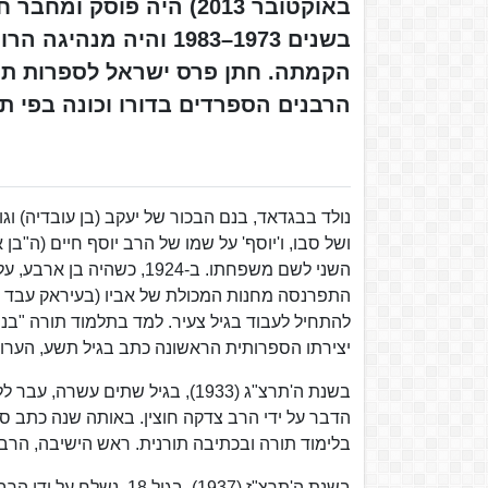
באוקטובר 2013) היה פוס
בשנים 1973–1983 והיה
הרבנים הספרדים בדורו וכונה בפי תלמ
נולד בבגדאד, בנם הבכור של יעקב (בן עובדיה) וגו
ושל סבו, ו'יוסף' על שמו של הרב יוסף חיים (ה"ב
השני לשם משפחתו. ב-1924
התפרנסה מחנות המכולת של אביו (בעיראק עבד אב
להתחיל לעבוד בגיל צעיר. למד בתלמוד תורה "בני 
יצירתו הספרותית הראשונה כתב בגיל תשע, הערו
בשנת ה'תרצ"ג (1933), בגיל שתי
הדבר על ידי הרב צדקה חוצין. באותה שנה כתב ס
בלימוד תורה ובכתיבה תורנית. ראש הישיבה, הרב ע
בשנת ה'תרצ"ז (1937), בג