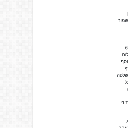
שמור
ולראשון לציון, במקומו של הרב יצחק נסים ברוב של 81 לעומת 68
ום
וסף
וסף
נשלטה
ל
ר
 דין
ל
מאחר