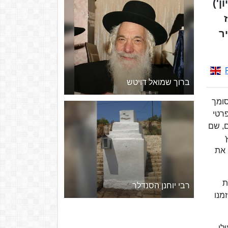
ן')
כבכיר
ברוך שמואל דויטש
סומך
פרטי
ים, שם
 את
ת
רבי יוחנן הסנדלר
מנו
ולי