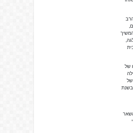
 הרב
,
המשיך
גה,
ית
בהנהגתו של
מך בתחילה
של
 בשנת
השאר