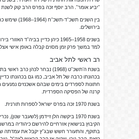
"יביע אומר". הרב יוסף זכה בפרס הרב קוק לשנת 
בירושלים.
למד במשך פרק זמן מסוים קבלה באופן אישי אצל
רב ראשי לתל אביב
בכהונתו כרבה של תל אביב, כמו גם בכהונתו כדיי
חתונות לספרדים בימים שבהם אשכנזים נמנעים מכך
קרנה של הפסיקה הספרדית.
בשנת 1970 זכה בפרס ישראל לספרות תורנית.
בשנת 1970 ביקשה הלן זיידמן (לשעבר שנון
הקיבוץ בנישואין אזרחיים להירשם כיהודיה במרש
בתוקף, והתעורר חשש שבג"ץ יקבל את עמדתה של ז
כזאת, הרב גורן, שהיה אז הרב הראשי לצה"ל, גייר