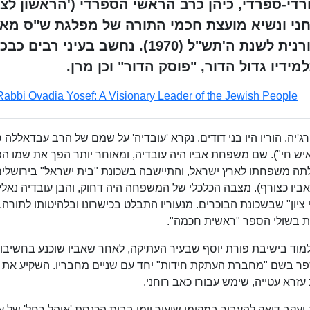
ק ומחבר חרדי-ספרדי, כיהן כרב הראשי הספרדי ('הראשון לציו
 מנהיגה הרוחני ונשיא מועצת חכמי התורה של מפלגת ש"ס מאז
הקמתה. חתן פרס ישראל לספרות תורנית לשנת ה'תש"ל (1970). נחשב בעיני רבים 
ידיו גדול הדור, "פוסק הדור" וכן מרן.
Rabbi Ovadia Yosef: A Visionary Leader of the Jewish People
רג'יה. הוריו היו בני דודים. נקרא 'עובדיה' על שמם של הרב עבדאללה 
ן איש חי"). שם משפחת אביו היה עובדיה, ומאוחר יותר הפך את שמו ה
, כשהיה בן ארבע, עלתה משפחתו לארץ ישראל, והתיישבה בשכונת "בית ישראל" בירושל
יו כצורף). מצבה הכלכלי של המשפחה היה דחוק, והבן עובדיה נאלץ
ציון" שבשכונת הבוכרים. מנעוריו התבלט בכישרונו ובלהיטותו לתורה.
ת בשולי הספר "ראשית חכמה".
ם עשרה, עבר ללמוד בישיבת פורת יוסף שבעיר העתיקה, לאחר שאביו שוכנע בחשיבו
פר בשם "מחברת העתקת חידות" יחד עם שניים מחבריו. השקיע את ז
זרא עטייה, שימש עבורו כאב רוחני.
יל 18, נשלח על ידי הרב יעקב דואק להעביר במקומו שיעור יומי בבית הכנסת 'אוהל רחל' של ע