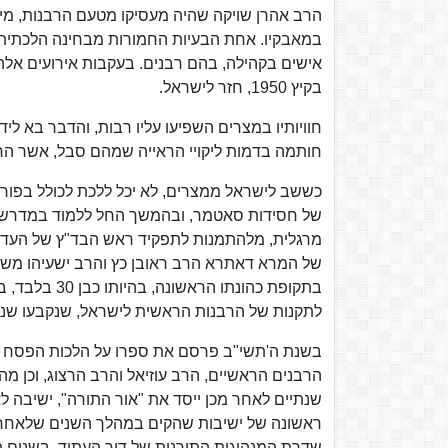
הרב אהרן שויקה שהיה מעסיקו מטעם הרבנות, מינ
במאבקיו. אחת הבעיות החמורות מבחינה הלכתית ה
אישים בקהילה, בהם רבנים. בעקבות אירועים אלה
בקיץ 1950, חזר לישראל.
חוויותיו במצרים השפיעו עליו רבות, והדבר בא לי
חותמה בדמות ליקויי הראייה שמהם סבל, אשר החמ
כששב לישראל ממצרים, לא יכל ללכת לכולל בפורת
של חסידות סאטמר, ובהמשך החל ללמוד במדרש "בנ
מרגלית, מלהתמנות לתפקיד ראש הבד"ץ של העדה 
בתקופת כהונת
לתקנות של הרבנות הראשית לישראל, שנקבעו שנה 
בשנת ה'תשי"ב פרסם את ספרו על הלכות הפסח חזון
שנתיים לאחר מכן ייסד את "אור התורה", ישיבה לא
ראשונה של ישיבות שהקים במהלך השנים שלאחר מכ
שדרת המנהיגות התורנית של דור העתיד. בשנים ת