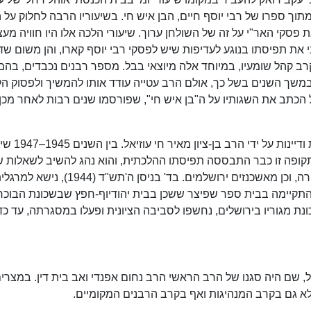
וך ספרו של רבי יוסף חיים, הבן איש חי. בשיעוריו הרבה לחלוק על ה
את פסקי האר"י על זה של השולחן ערוך. שיעורי הלכה אלו היו חוויה מע
את תפיסתו בנוגע לעדיפות שיש לפסקי רבי יוסף קארו, והן משום שד
קרב קהל שומעיו, במיוחד אלה מיוצאי בבל. מספר רבנים נכבדים, בהם
 במשך השנים בשל כך, אולם הרב עטייה עודד אותו להמשיך ולפסוק ה
 הכתב את השגותיו על ה"בן איש חי", שפורסמו שנים רבות לאחר מכן
בשנת ה'ת"ש (1940), בגיל עשרים, הוסמך לרבנות ודיינות 
תקופה זו כבר התבססה תפיסתו ההלכתית, והוא נהג להשיב לשאלות ש
אליו מחוגי הרבנות והדיינות הספרדית בארץ ובפזורה, וכן מאשכנזים ירושלמים. בד' בניס
התקיימה בבית ספר שפיצר ששכן בבית יהודיוף-חפץ שבשכונת הבוכרי
נת מגוריו בירושלים, נחשפו לסביבה הציונית ופעלו במסגרתה, עד כד
עוזיאל, שם היה סגנו של הרב הראשי הרב נחום אפנדי ואב בית דין. במצר
א גם בקרב המנהיגות ואף בקרב הרבנים המקומיים.