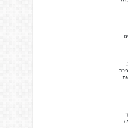
ישים
בשנת ה'תשכ"ט (1968) נבחר לכהן כרב ראשי בתל אביב-יפו, לצד הרב שלמה גורן. הוא הוכתר לתפקיד ב-17 ביוני 1969.
ריכת
את
ך
ה