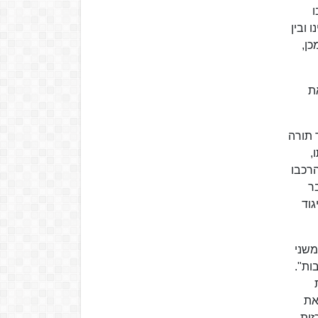
ו
ובין
כן,
ת
 תורה
,
רכבו
י כבר
יגוד
משני
תות שחולק ל-18 "עילויי הישיבות".
את
זית