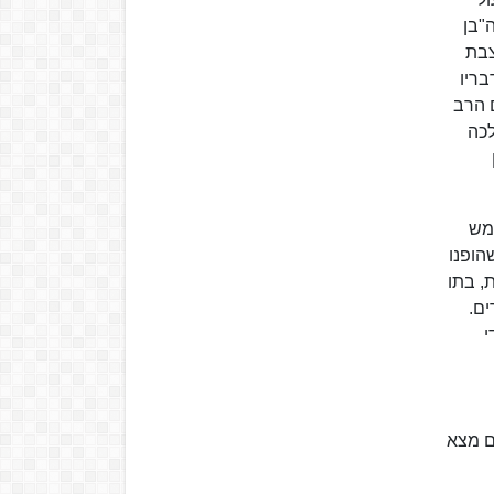
"בן
צבת
בריו
 הרב
לכה
על ידי הרב בן-ציון מאיר חי עוזיאל. בין השנים 1945–1947 שימש
הופנו
ן ה'תש"ד (1944), נישא למרגלית, בתו
ם.
י
ים מצא