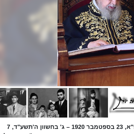
הרב עובדיה יוסף (י"ב בתשרי ה'תרפ"א, 23 בספטמבר 1920 – ג' בחשוון ה'תשע"ד, 7