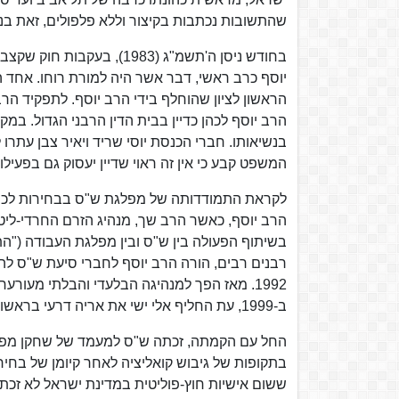
שהתשובות נכתבות בקיצור וללא פלפולים, זאת בני
בחודש ניסן ה'תשמ"ג (1983
יוסף כרב ראשי, דבר אשר היה למורת רוחו. אחד ה
הראשון לציון שהוחלף בידי הרב יוסף. לתפקיד ה
הרב יוסף לכהן כדיין בבית הדין הרבני הגדול. ב
בנשיאותו. חברי הכנסת יוסי שריד ויאיר צבן עתרו ל
המשפט קבע כי אין זה ראוי שדיין יעסוק גם בפעילות
בשיתוף הפעולה בין ש"ס ובין מפלגת העבודה ("התר
רבנים רבים, הורה הרב יוסף לחברי סיעת ש"ס ל
1992. מאז הפך למנהיגה הבלעדי והבלתי מעורע
ב-1999, עת החליף אלי ישי את אריה דרעי בראשות המפלגה.
החל עם הקמתה, זכתה ש"ס למעמד של שחקן מפתח
בתקופות של גיבוש קואליציה לאחר קיומן של בחירו
ששום אישיות חוץ-פוליטית במדינת ישראל לא זכתה