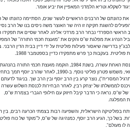
גוד לשקלא וטריא הלמדני המאפיין את יביע אומר.
), בעקבות חוק שקצב את כהונתם של הרבנים הראשיים לעשר שנים, הסתיימה כהונתו של
פעילים להשגת חקיקה זו היה שר האוצר משה ניסים בנו של הרב נסים
רב הראשי הספרדי נבחר הרב מרדכי אליהו. לאחר שסיים את תפקידו 
מקביל הנהיג את מפלגת ש"ס והקים את "מועצת חכמי התורה" של המפל
בג"ץ בדרישה שיאסור פעילות פוליטית על ידי דיין בבית הדין הרבני. ב
 פוליטית. בעקבות כך פרש מתפקידו כדיין בספטמבר 1988.
לקראת התמודדותה של מפלגת ש"ס בבחירות לכנסת האחת עשרה, בשנת 1984, הוקמה מועצת חכמי התורה 
הרב יוסף, כאשר הרב שך, מנהיג הזרם החרדי-ליטאי, משמש פטרון פוליטי נוסף. ב-1990, לאחר שהרב יוסף ת
גיל המסריח"), נוצר קרע בין הרב יוסף ובין הרב שך. בניגוד לדעתם 
היכנס לממשלתו של יצחק רבין, לאחר הבחירות לכנסת השלוש עשרה
ר של ש"ס. נראה כי הדבר קיבל חיזוק עם חילופי הגברי בצמרת ש"ס,
 בפוליטיקה הישראלית, והשפיעה רבות בצמתי הכרעה רבים, בין 
ת. בשל כך, הגיע הרב יוסף, כמנהיגה של ש"ס, ל"מוקד של כוח פוליטי
 לו מעולם".