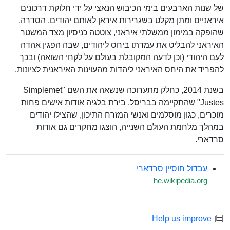
של שנות הארבעים בימי הכיבוש הנאצי על ידי חלוקת דרכונים
איראניים ומתן מקלט בשגרירות איראן לאותם יהודים. הסדרה,
שהופקה במימון ממשלתי איראני, צוטטה כניסיון מצד המשטר
האיראני להבליט את עמדתו ביחס ליהודים, שבה הפגין אהדה
לעם היהודי (וכן לדעה המקובלת בעולם על לקחי השואה) ובכך
להפריד את היחס האיראני ליהדות מהעוינות האיראנית לציונות.
בשנת 2014, כחלק מתערוכה שנשאה את השם "Simplemet
Justes" שהתקיימה בבריסל, בירת בלגיה אודות אישים פחות
מוכרים, כגון מוסלמים ואנשי המזרח התיכון, שהצילו יהודים
במהלך מלחמת העולם השנייה, הוצגו מחקרים גם אודות
סרדארי.
עבדול חוסיין סרדארי
he.wikipedia.org
Help us improve