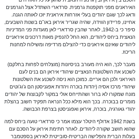
האיראנים מפני תוקפנות גרמנית. סרדארי השתדל אצל הגרמנים
ודאג לכך שגם יהודים בעלי אזרחות איראנית יזכו לאותה הגנה.
אחיינו, פריידון הווידה, שהיה שגריר איראן באו"ם בשנות השבעים,
סיפר כי ב-1942, לאחר שהבין סרדארי לאן מועדות פני המדיניות
הנאצית ביחס ליהודים, הוא החל להנפיק מאות דרכונים איראניים
ליהודים שאינם איראנים כדי להצילם מרדיפה ומשילוח למחנות
הריכוז.
מעבר לכך, הוא היה מעורב בניסיונות (מוצלחים לפחות בחלקם)
לשכנע את השלטונות הנאציים שיהודי איראן הם בנים לעם
האיראני ולכן הם אריים. כמוכן הוא ניסה לשכנע את השלטונות
שיהודי מרכז אסיה (יהדות בוכרה ויהדות אפגניסטן הם ג'וג'וטים
מונח שמקורו לא ברור ושהתייחס אולי במקור לקבוצות של יהודים
מומרים בבוכרה. בכך הוא מילא ככל הנראה תפקיד חשוב בהצלת
יהודי גאורגיה, בוכרה, איראן ואפגניסטן בצרפת הכבושה.
בשנת 1942 אדולף היטלר עצמו אמר כי סרדארי טועה ביחס למה
שהוא חושב שקורה ליהודים. לאחר חתימת איראן על הסכם עם
בעלות הברית והפלישה הבריטית-סובייטית לאיראן בספטמבר