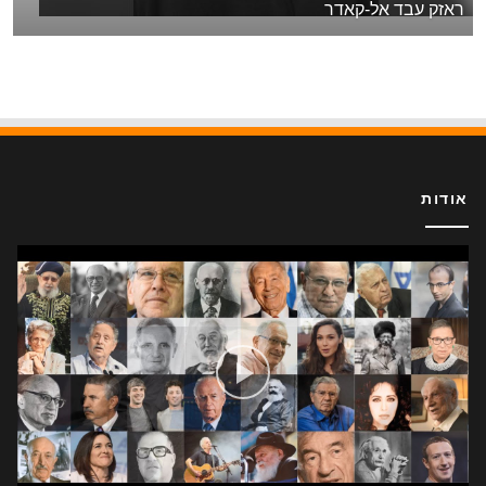
ראזק עבד אל-קאדר
אודות