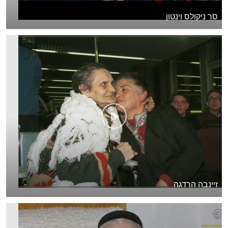
סר ניקולס וינטון
זיינבה הרדגה