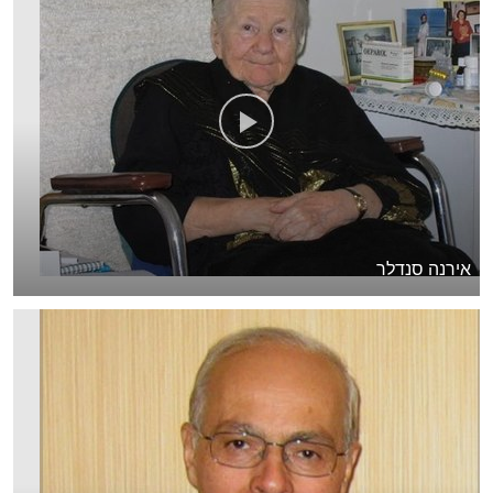
אירנה סנדלר