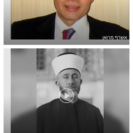
אשרף מרואן