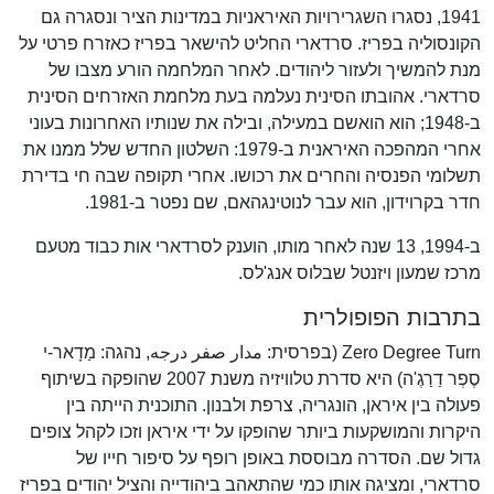
1941, נסגרו השגרירויות האיראניות במדינות הציר ונסגרה גם
הקונסוליה בפריז. סרדארי החליט להישאר בפריז כאזרח פרטי על
מנת להמשיך ולעזור ליהודים. לאחר המלחמה הורע מצבו של
סרדארי. אהובתו הסינית נעלמה בעת מלחמת האזרחים הסינית
ב-1948; הוא הואשם במעילה, ובילה את שנותיו האחרונות בעוני
אחרי המהפכה האיראנית ב-1979: השלטון החדש שלל ממנו את
תשלומי הפנסיה והחרים את רכושו. אחרי תקופה שבה חי בדירת
חדר בקרוידון, הוא עבר לנוטינגהאם, שם נפטר ב-1981.
ב-1994, 13 שנה לאחר מותו, הוענק לסרדארי אות כבוד מטעם
מרכז שמעון ויזנטל שבלוס אנג'לס.
בתרבות הפופולרית
Zero Degree Turn (בפרסית: مدار صفر درجه, נהגה: מַדָאר-י
סֶפְר דַרַגֶ'ה) היא סדרת טלוויזיה משנת 2007 שהופקה בשיתוף
פעולה בין איראן, הונגריה, צרפת ולבנון. התוכנית הייתה בין
היקרות והמושקעות ביותר שהופקו על ידי איראן וזכו לקהל צופים
גדול שם. הסדרה מבוססת באופן רופף על סיפור חייו של
סרדארי, ומציגה אותו כמי שהתאהב ביהודייה והציל יהודים בפריז