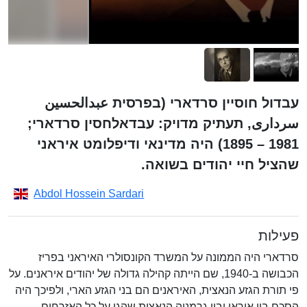
עבדול חוסיין סרדארי (בפרסית عبدالحسین
سرداری, תעתיק מדויק: עבדאלחסין סרדארי;
1981 – 1895) היה מדינאי ודיפלומט איראני
שהציל חיי יהודים בשואה.
Abdol Hossein Sardari
פעילות
סרדארי היה הממונה על המשרד הקונסולרי האיראני בפריז
הכבושה ב-1940, שם הייתה קהילה גדולה של יהודים איראנים. על
פי תורת הגזע הנאצית, האיראנים הם בני הגזע הארי, ולפיכך היה
הסכם בין איראן ובין גרמניה הנאצית שהגן על כל האזרחים