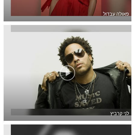
פאולה עבדול
לני קרביץ