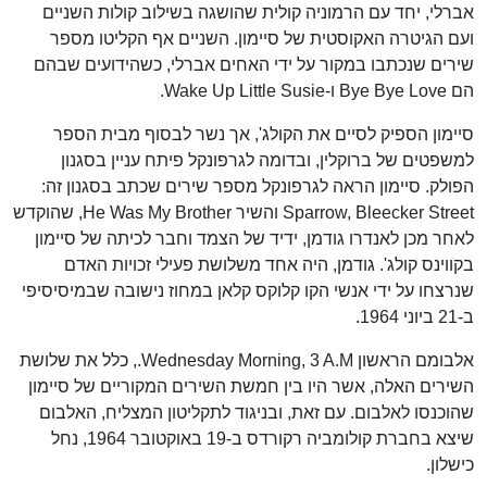
אברלי, יחד עם הרמוניה קולית שהושגה בשילוב קולות השניים
ועם הגיטרה האקוסטית של סיימון. השניים אף הקליטו מספר
שירים שנכתבו במקור על ידי האחים אברלי, כשהידועים שבהם
הם Bye Bye Love ו-Wake Up Little Susie.
סיימון הספיק לסיים את הקולג', אך נשר לבסוף מבית הספר
למשפטים של ברוקלין, ובדומה לגרפונקל פיתח עניין בסגנון
הפולק. סיימון הראה לגרפונקל מספר שירים שכתב בסגנון זה:
Sparrow, Bleecker Street והשיר He Was My Brother, שהוקדש
לאחר מכן לאנדרו גודמן, ידיד של הצמד וחבר לכיתה של סיימון
בקווינס קולג'. גודמן, היה אחד משלושת פעילי זכויות האדם
שנרצחו על ידי אנשי הקו קלוקס קלאן במחוז נישובה שבמיסיסיפי
ב-21 ביוני 1964.
אלבומם הראשון Wednesday Morning, 3 A.M., כלל את שלושת
השירים האלה, אשר היו בין חמשת השירים המקוריים של סיימון
שהוכנסו לאלבום. עם זאת, ובניגוד לתקליטון המצליח, האלבום
שיצא בחברת קולומביה רקורדס ב-19 באוקטובר 1964, נחל
כישלון.