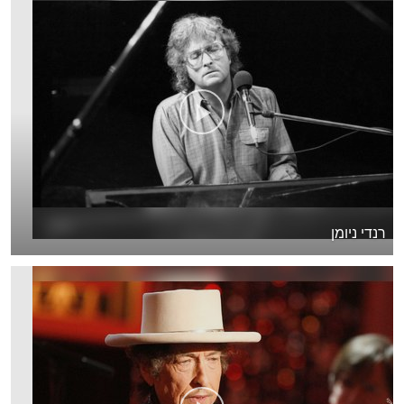
רנדי ניומן