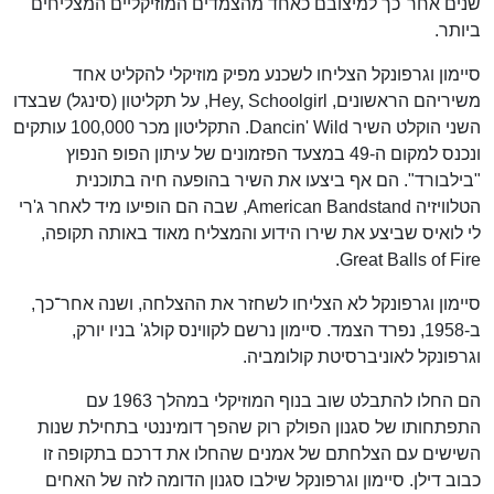
שנים אחר־כך למיצובם כאחד מהצמדים המוזיקליים המצליחים
ביותר.
סיימון וגרפונקל הצליחו לשכנע מפיק מוזיקלי להקליט אחד
משיריהם הראשונים, Hey, Schoolgirl, על תקליטון (סינגל) שבצדו
השני הוקלט השיר Dancin' Wild. התקליטון מכר 100,000 עותקים
ונכנס למקום ה-49 במצעד הפזמונים של עיתון הפופ הנפוץ
"בילבורד". הם אף ביצעו את השיר בהופעה חיה בתוכנית
הטלוויזיה American Bandstand, שבה הם הופיעו מיד לאחר ג'רי
לי לואיס שביצע את שירו הידוע והמצליח מאוד באותה תקופה,
Great Balls of Fire.
סיימון וגרפונקל לא הצליחו לשחזר את ההצלחה, ושנה אחר־כך,
ב-1958, נפרד הצמד. סיימון נרשם לקווינס קולג' בניו יורק,
וגרפונקל לאוניברסיטת קולומביה.
הם החלו להתבלט שוב בנוף המוזיקלי במהלך 1963 עם
התפתחותו של סגנון הפולק רוק שהפך דומיננטי בתחילת שנות
השישים עם הצלחתם של אמנים שהחלו את דרכם בתקופה זו
כבוב דילן. סיימון וגרפונקל שילבו סגנון הדומה לזה של האחים