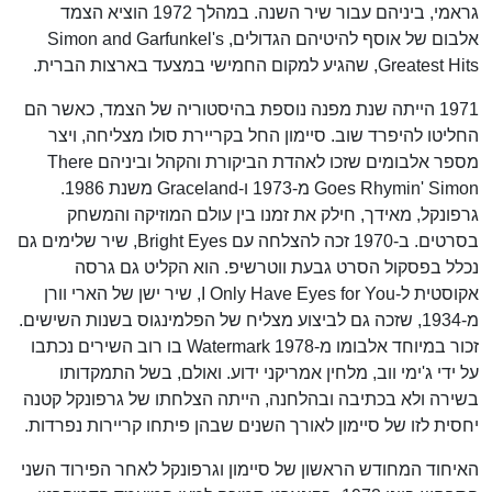
גראמי, ביניהם עבור שיר השנה. במהלך 1972 הוציא הצמד
אלבום של אוסף להיטיהם הגדולים, Simon and Garfunkel's
Greatest Hits, שהגיע למקום החמישי במצעד בארצות הברית.
1971 הייתה שנת מפנה נוספת בהיסטוריה של הצמד, כאשר הם
החליטו להיפרד שוב. סיימון החל בקריירת סולו מצליחה, ויצר
מספר אלבומים שזכו לאהדת הביקורת והקהל וביניהם There
Goes Rhymin' Simon מ-1973 ו-Graceland משנת 1986.
גרפונקל, מאידך, חילק את זמנו בין עולם המוזיקה והמשחק
בסרטים. ב-1970 זכה להצלחה עם Bright Eyes, שיר שלימים גם
נכלל בפסקול הסרט גבעת ווטרשיפ. הוא הקליט גם גרסה
אקוסטית ל-I Only Have Eyes for You, שיר ישן של הארי וורן
מ-1934, שזכה גם לביצוע מצליח של הפלמינגוס בשנות השישים.
זכור במיוחד אלבומו מ-1978 Watermark בו רוב השירים נכתבו
על ידי ג'ימי ווב, מלחין אמריקני ידוע. ואולם, בשל התמקדותו
בשירה ולא בכתיבה ובהלחנה, הייתה הצלחתו של גרפונקל קטנה
יחסית לזו של סיימון לאורך השנים שבהן פיתחו קריירות נפרדות.
האיחוד המחודש הראשון של סיימון וגרפונקל לאחר הפירוד השני