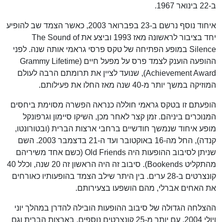
ב-22 בינואר 1967.
איחוד נוסף נרשם ב-23 בפברואר 2003, כאשר הצמד שב להופיע
יחד בציבור לראשונה מאז 1993 וביצע את The Sound of
Silence במופע הפתיחה של טקס פרסי גראמי אותה שנה. לפני
ההופעה הוענק לצמד פרס על מפעל חיים (Grammy Lifetime
Achievement Award), שנועד לציין את תרומתם הרבה לעולם
המוזיקה במשך יותר מ-40 שנה מאז החלו את פעילותם.
הופעתם זו בטקס גראמי חוללה כנראה הפשרה מסוימת ביחסים
המנוכרים ביניהם. זמן קצר לאחר מכן, השיקו סיימון וגרפונקל
מופע איחוד שנמשך חודשיים ברחבי ארצות הברית (ובטורונטו,
קנדה), החל מה-16 באוקטובר ועד ה-21 בדצמבר 2003. השם
שניתן לסיבוב ההופעות היה Old Friends (כשם אחד משיריהם
מהתקליט Bookends). סיבוב זה היה הראשון זה 20 שנה, וכלל 40
קונצרטים ב-28 ערים. בין היתר שילב הצמד בהופעותיו כאורחים
את האחים אברלי, מהם הושפעו בצעירותם.
ההצלחה הגדולה של סיבוב ההופעות הובילה להדרן במהלך יוני
ויולי 2004, עם יותר מ-25 קונצרטים נוספים, בארצות הברית וגם