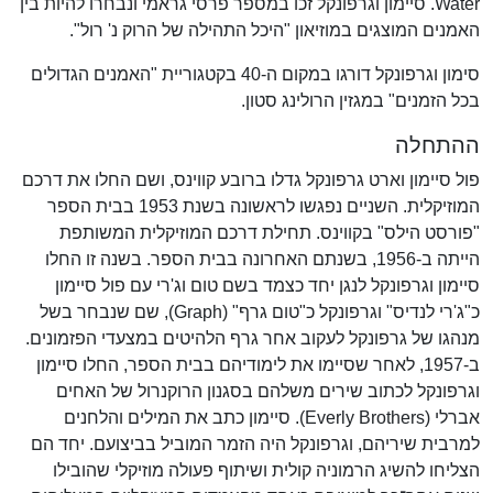
Water. סיימון וגרפונקל זכו במספר פרסי גראמי ונבחרו להיות בין
האמנים המוצגים במוזיאון "היכל התהילה של הרוק נ' רול".
סימון וגרפונקל דורגו במקום ה-40 בקטגוריית "האמנים הגדולים
בכל הזמנים" במגזין הרולינג סטון.
ההתחלה
פול סיימון וארט גרפונקל גדלו ברובע קווינס, ושם החלו את דרכם
המוזיקלית. השניים נפגשו לראשונה בשנת 1953 בבית הספר
"פורסט הילס" בקווינס. תחילת דרכם המוזיקלית המשותפת
הייתה ב-1956, בשנתם האחרונה בבית הספר. בשנה זו החלו
סיימון וגרפונקל לנגן יחד כצמד בשם טום וג'רי עם פול סיימון
כ"ג'רי לנדיס" וגרפונקל כ"טום גרף" (Graph), שם שנבחר בשל
מנהגו של גרפונקל לעקוב אחר גרף הלהיטים במצעדי הפזמונים.
ב-1957, לאחר שסיימו את לימודיהם בבית הספר, החלו סיימון
וגרפונקל לכתוב שירים משלהם בסגנון הרוקנרול של האחים
אברלי (Everly Brothers). סיימון כתב את המילים והלחנים
למרבית שיריהם, וגרפונקל היה הזמר המוביל בביצועם. יחד הם
הצליחו להשיג הרמוניה קולית ושיתוף פעולה מוזיקלי שהובילו