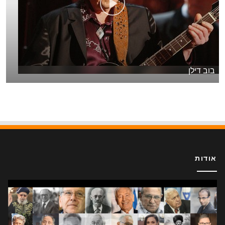
בוב דילן
אודות