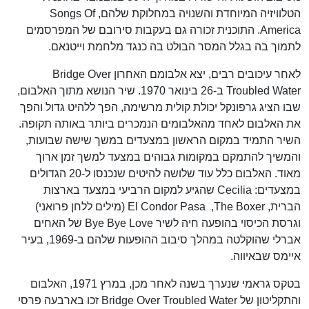
הטלוויזיה המיוחדת והשנויה במחלוקת שלהם, Songs Of
America. התוכנית זכורה גם בעקבות סירובם של המפרסמים
לתמוך בה בגלל המסר הבולט בה כנגד מלחמת וייטנאם.
לאחר עיכובים רבים, יצא אלבומם האחרון Bridge Over
Troubled Water ב-26 בינואר 1970. שיר הנושא מתוך האלבום,
שבו הציג גרפונקל יכולת קולית מרשימה, הפך ללהיט גדול והפך
את האלבום לאחד מהאלבומים הנמכרים ביותר באותה תקופה.
השיר התמיד במקום הראשון במצעדים במשך שישה שבועות,
והמשיך להתמקם במקומות גבוהים במצעד למשך זמן ארוך
מאוד. האלבום כלל עוד שלושה להיטים שנכנסו ל-20 הגדולים
במצעדים: Cecilia שהגיע למקום הרביעי במצעד בארצות
הברית, The Boxer, ‏ El Condor Pasa (מילים ללחן פרואני)
וגרסת הכיסוי בהופעה חיה לשיר Bye Bye Love של האחים
אברלי שהוקלטה במהלך סיבוב ההופעות שלהם ב-1969, בעיר
איימס שבאיווה.
בטקס גראמי שנערך בשנה לאחר מכן, במרץ 1971, האלבום
והתקליטון של Bridge Over Troubled Water זכו בארבעה פרסי