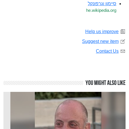
סיימון וגרפונקל
he.wikipedia.org
Help us improve
Suggest new item
Contact Us
You might also like