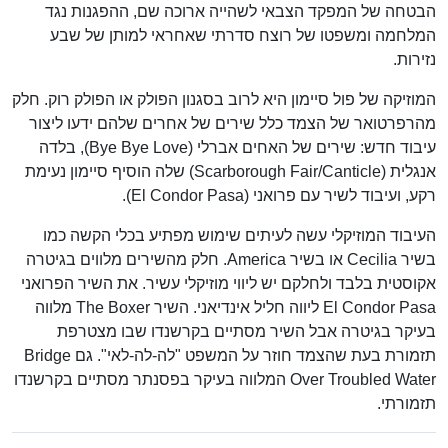
הבטחה של המפקד הצבאי לשהייה ארוכה שם, ההפגנות נגד
המלחמה ומשפטו של רוצח סדרתי שאחראי למותן של שבע
נזירות.
המוזיקה של פול סיימון היא לרוב בסגנון הפולק או הפולק רוק. חלק
מהרפרטואר של הצמד כלל שירים של אחרים שלהם ידעו ליצור
עיבוד חדש: שירים של האחים אברלי (Bye Bye Love), בלדה
אנגלית (Scarborough Fair/Canticle) שלה הוסיף סיימון נעימת
רקע, ועיבוד לשיר עם פרואני (El Condor Pasa).
העיבוד המוזיקלי עשה לעיתים שימוש מפתיע בכלי הקשה כמו
בשיר Cecilia או בשיר America. חלק מהשירים מלווים בגיטרה
אקוסטית בלבד ולחלקם יש ליווי מוזיקלי עשיר. את השיר הפרואני
El Condor Pasa ליווה חליל אינדיאני. השיר The Boxer מלווה
בעיקר בגיטרה אבל השיר מסתיים בקרשנדו שבו מצטרפת
תזמורת בעת שהצמד חוזר על המשפט "לה-לה-לאי". גם Bridge
Over Troubled Water המלווה בעיקר בפסנתר מסתיים בקרשנדו
תזמורתי.