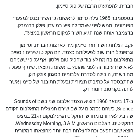
הברית, להפתעתו הרבה של פול סיימון.
בספטמבר 1965 גילה סיימון לראשונה כי השיר נכנס למצעדי
הפזמונים, ממש לפני שעמד להופיע במועדון פולק בדנמרק.
בדצמבר אותה שנה הגיע השיר למקום הראשון במצעד.
עקב הצלחת השיר חזר סיימון מיד לארצות הברית, וסיימון
וגרפונקל חזרו שוב לפעילותם כצמד. הם הקליטו שירים נוספים
מהאלבום בדומה לעיבוד שהפיק טום וילסון, אף על פי ששניהם
לא אישרו עיבוד זה לפני שהופץ בראשונה. תוצאת שיתוף פעולה
מחודש זה, הובילה לסדרת אלבומים בסגנון פולק-רוק,
שהתבססה על כתיבתו הציורית ובעלת התובנה של סיימון אשר
לוותה בקורטוב הומור דק.
ב-17 בינואר 1966 הוציא הצמד אלבום שני בשם Sounds of
Silence, כשהם נסמכים על שם שירם המצליח מהאלבום הקודם
שהוביל לאיחודם מחדש. התקליט הגיע למקום ה-21 במצעד
התקליטים. האלבום הראשון, Wednesday Morning, 3 A.M.
הוצא שוב והפעם זכה להצלחה רבה יותר מהוצאתו המקורית