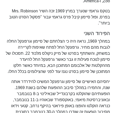
Zoo, ו-America.
בטקס גראמי שנערך במרץ 1969 זכה השיר Mrs. Robinson
בפרס, ופול סיימון קיבל פרס גראמי עבור "פסקול הסרט הטוב
ביותר".
הפירוד השני
במהלך 1969, נראה היה כי הצלחתם של סיימון וגרפונקל החלה
לגבות מהם מחיר. גרפונקל החל לפתח שאיפות לקריירה
במשחק, והשתתף בסרטו של מייק ניקולס מלכוד 22. תסכולו של
סיימון לנוכח פעילות זו גבר כאשר גרפונקל החל להיעדר
מההקלטות של אלבומם המתוכנן הבא, במיוחד כאשר חלקו
המתוכנן של סיימון בסרט נגנז עוד לפני שהצילומים בכלל החלו.
יחסיהם האישיים של סיימון וגרפונקל המשיכו להידרדר אותה
שנה, והחמירו במהלך סיבוב ההופעות שלהם בשנת 1969.
הופעותיהם שהוקלטו בקרבונדייל שבאילינוי ב-8 בנובמבר
ובאוניברסיטת מיאמי, באוקספורד שבאוהיו ב-11 בנובמבר,
כנראה הוקלטו והופצו באופן פיראטי בהיקף נרחב. קטעי וידאו
מסיבוב הופעות זה שודרו במהלך ה-30 בנובמבר בתוכנית