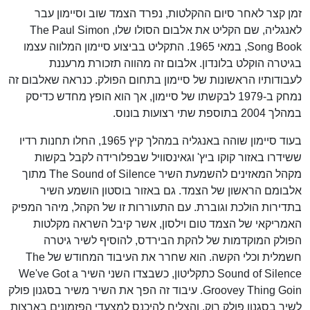
זמן קצר לאחר סיום ההקלטות, נפרד הצמד שוב וסיימון עבר
לאנגליה, שם הקליט את אלבום הסולו שלו, The Paul Simon
Song Book, במאי 1965. התקליט בביצוע סיימון המלווה עצמו
בגיטרה הוקלט בלונדון. אלבום זה מהווה תזכורת מרעננת
לעבודותיו הראשונות של סיימון בתחום הפולק. כנראה שאלבום זה
נמחק ב-1979 לבקשתו של סיימון, אך הוא הופץ מחדש כדיסק
במהלך 2004 בתוספת שתי רצועות בונוס.
בעוד סיימון שוהה באנגליה במהלך קיץ 1965, החלו תחנות רדיו
ששידרו באזור קוקו ביץ' וגאינסוויל שבפלורידה לקבל בקשות
מקהל המאזינים להשמעת השיר The Sound of Silence מתוך
אלבומם הראשון של הצמד. גם באזור בוסטון הושמע השיר
בתדירות הולכת וגוברת. עם התעוררות זו של הקהל, מיהר המפיק
האמריקאי של הצמד טום וילסון, אשר קיבל השראה מקלטות
הפולק המוקדמות של להקת הבירדס, להוסיף לשיר גיטרה
חשמלית וכלי הקשה. הוא שחרר את העיבוד המחודש של The
Sound of Silence כתקליטון, כשבצדו השני השיר We've Got a
Groovey Thing Goin. עיבוד זה הפך את השיר משיר בסגנון פולק
לשיר בסגנון פולק רוק, והצליח להיכנס למצעדי הפזמונים בארצות