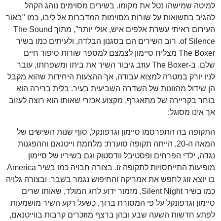
למיטה שמישהו נטל את מקומו. בשירים מסוימים נוהג הקהל
להגיב בתשואות על שורות מסוימות המדברות אל ליבו, כמו "באור
העירום ראיתי עשרת אלפים איש, אולי יותר", מתוך The Sound
of Silence. רוב השירים הם בסגנון הבלדה, ולעיתים כמו בשיר
The Boxer מצליח סיימון לצמצם למספר שורות סיפור חיים
שלם. ב-The Boxer עוזב גיבור השיר את ביתו ומשפחתו, עובר
לניו יורק במטרה למצוא עבודה, אך ההצעות היחידות שהוא מקבל
הן שידול מהזונות של השדרה השביעית בעיר. בלית ברירה הוא
בוחר בקריירה של מתאגרף, מקצוע אכזרי שאותו הוא רוצה לעזוב
אך אינו מסוגל:
התקופה בה התפרסמו סיימון וגרפונקל, סוף שנות השישים של
המאה ה-20, הייתה תקופה סוערת: מלחמת וייטנאם וההפגנות
נגדה, ילדי הפרחים ופסטיבל וודסטוק וגם בשיריו של סיימון
מופיעות התייחסויות לתקופה זו. בצורה חבויה כמו בשיר America
בו יוצא זוג לחפש את אמריקה והחיפוש נגמר בשבר. ובצורה גלויה
כמו בשיר Silent Night, מזמור ידוע לחג המולד, שאותו שרים
סיימון וגרפונקל על פי המסורת ברוך, כשעל רקע השיר מושמעות
לפתע חדשות השעה שבע ובהן ברצף מוזכרים קרבות בווייטנאם,