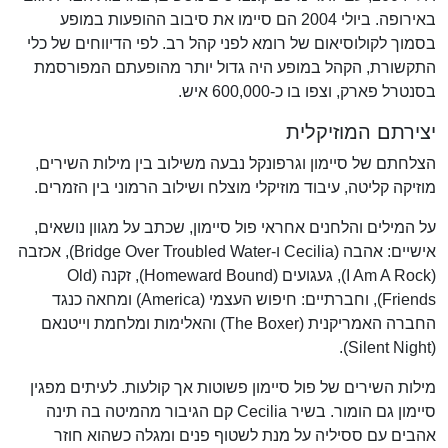
באירופה. ביולי 2004 הם סיימו את סיבוב ההופעות במופע
בסמוך לקולוסיאום של רומא לפני קהל רב. לפי הדיווחים של כלי
התקשורת, הקהל במופע היה גדול יותר מהופעתם המפורסמת
בסנטרל פארק, וצפו בו כ-600,000 איש.
יצירתם המוזיקלית
הצלחתם של סיימון וגרפונקל נבעה משילוב בין מילות השירים,
מוזיקה קליטה, עיבוד מוזיקלי מוצלח ושילוב הרמוני בין הזמרים.
על המילים והלחנים אחראי פול סיימון, שכתב על מגוון נושאים,
אישיים: אהבה (Cecilia ו-Bridge Over Troubled Water), אכזבה
(I Am A Rock), געגועים (Homeward Bound), זקנה (Old
Friends), וחברתיים: חיפוש העצמי (America) ומחאה כנגד
החברה האמריקנית (The Boxer) והאלימות ומלחמת וייטנאם
(Silent Night).
מילות השירים של פול סיימון פשוטות אך קולעות. לעיתים מפגין
סיימון גם הומור. בשיר Cecilia קם הגיבור מהמיטה בה תינה
אהבים עם ססיליה על מנת לשטוף פנים ומגלה כשהוא חוזר