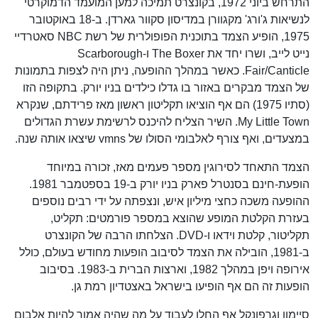
התרחש ביוני 1972, בקונצרט תמיכה למען המועמד הדמוקרטי
לנשיאות ג'ורג' מקגוורן במדיסון סקוור גארדן. ב-18 באוקטובר
1975, הופיע הצמד בתוכנית הפופולרית של רשת NBC סאטרדיי
נייט לייב, ושרו יחד את The Boxer ו-Scarborough
Fair/Canticle. כאשר במהלך ההופעה, ניתן היה לצפות בתמונות
של הצמד מבקרים באזור בו גדלו כילדים בניו יורק. בתקופה הזו
(סתיו 1975) הם אף הוציאו תקליטון ראשון מאז פרידתם, שנקרא
My Little Town. השיר הצליח להיכנס לרשימת עשרת הגדולים
במצעדים, ואף צורף לאלבומי הסולו של vmns שיצאו אותה שנה.
הצמד התאחד לסירוגין מספר פעמים מאז, זכורה במיוחד
הופעת-חינם בסנטרל פארק בניו יורק ב-19 בספטמבר 1981.
ההופעה משכה כחצי מיליון איש, ונצפתה על ידי רבים נוספים
בעזרת הקלטת המופע שהוצא במספר פורמטים: תקליט,
תקליטור, קלטת וידאו ו-DVD. הצלחתו הרבה של הקונצרט
ב-1981, הובילה את הצמד לסיבוב הופעות מחודש בעולם, כולל
אירופה ויפן במהלך 1982, וארצות הברית ב-1983. בסיבוב
הופעות זה הם אף הופיעו בישראל באצטדיון רמת גן.
סיימון וגרפונקל אף החלו לעבוד על מה שהיה אמור להיות אלבום