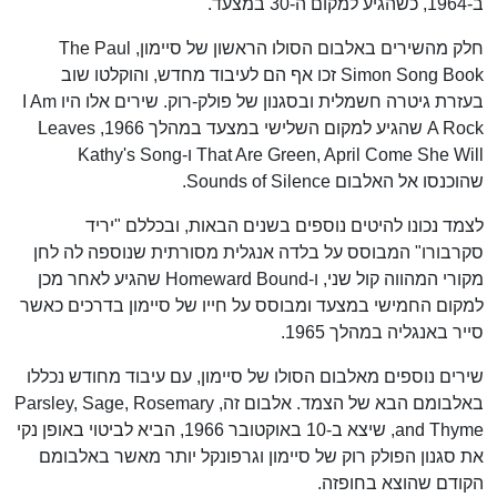
ב-1964, כשהגיע למקום ה-30 במצעד.
חלק מהשירים באלבום הסולו הראשון של סיימון, The Paul
Simon Song Book זכו אף הם לעיבוד מחדש, והוקלטו שוב
בעזרת גיטרה חשמלית ובסגנון של פולק-רוק. שירים אלו היו I Am
A Rock שהגיע למקום השלישי במצעד במהלך 1966, Leaves
That Are Green, April Come She Will ו-Kathy's Song
שהוכנסו אל האלבום Sounds of Silence.
לצמד נכונו להיטים נוספים בשנים הבאות, ובכללם "יריד
סקרבורו" המבוסס על בלדה אנגלית מסורתית שנוספה לה לחן
מקורי המהווה קול שני, ו-Homeward Bound שהגיע לאחר מכן
למקום החמישי במצעד ומבוסס על חייו של סיימון בדרכים כאשר
סייר באנגליה במהלך 1965.
שירים נוספים מאלבום הסולו של סיימון, עם עיבוד מחודש נכללו
באלבומם הבא של הצמד. אלבום זה, Parsley, Sage, Rosemary
and Thyme, שיצא ב-10 באוקטובר 1966, הביא לביטוי באופן נקי
את סגנון הפולק רוק של סיימון וגרפונקל יותר מאשר באלבומם
הקודם שהוצא בחופזה.