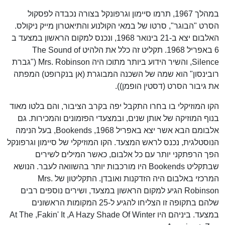
במהלך 1967, תרמו סיימון וגרפונקל בצורה נכבדה לפסקול
הסרט "הבוגר", סרטו של במאי הקולנוע והתיאטרון מייק ניקולס.
האלבום יצא ב-21 בינואר 1968, ונכנס למקום הראשון במצעד ב
6 באפריל 1968. תקליט זה כלל את הלהיט The Sound of
Silence, והשיר הידוע ביותר מתוכו היה Mrs. Robinson ("גברת
רובינסון" הוא שמה של השכנה המבוגרת (אן בנקרופט) המפתה
את גיבור הסרט (דסטין הופמן)).
הקו המוזיקלי בו בחרו התקבל יפה בקרב הציבור, והם בלטו מאוד
בנוף המוזיקה של אותן שנים, ובמצעדי הפזמונים והמכירות. גם
אלבומם הבא אשר יצא באפריל 1968, Bookends, בעל הנימה
הנוסטלגית, נכנס לראש המצעד. הקו המוזיקלי של סיימון וגרפונקל
הפך הרפתקני יותר עם כל אלבום, כאשר המילים לשירים
שבתקליט Bookends היו מורכבות יותר בהשוואה לעבר. הנושא
המרכזי באלבום היה הזדקנות ואובדן. התקליטון של Mrs.
Robinson הגיע למקום הראשון במצעד, ושירים נוספים רבים
שלהם בתקופה זו הצליחו להגיע ל-25 המקומות הראשונים
במצעד. ביניהם היו A Hazy Shade Of Winter,‏ Fakin' It,‏ At The