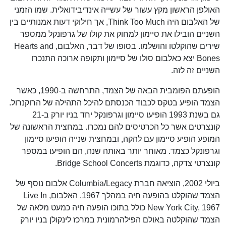
האולפן הראשון מקץ עשור של עשייה אינדיבידואלית. שמו הזמני
של האלבום היה Think Too Much, אך חילוקי דעות אמנותיים בין
השניים הובילו את סיימון למחוק את קולו של גרפונקל ממספר
שירים שהוקלטו והושלמו. בסופו של דבר, האלבום, Hearts and
Bones יצא כאלבום סולו של סיימון ותקופה ארוכה התנכרו
השניים זה לזה.
הופעתם הפומבית הבאה של הצמד, התרחשה ב-1990, כאשר
הצמד הופיע בטקס לכבוד הכנסתם להיכל התהילה של הרוקנרול.
גם בשנת 1993 הופיעו סיימון וגרפונקל יחד בניו יורק ב-21
קונצרטים אשר כל הכרטיסים להם נמכרו. במחצית הראשונה של
המופע הופיע סיימון עם להקה, ובמחצית שנייה הופיעו סיימון
וגרפונקל כצמד. מאוחר יותר באותה שנה, הם הופיעו במספר
קונצרטי צדקה, כדוגמת Bridge School Concerts.
ביולי 2002, הוציאה חברת Columbia/Legacy אלבום נוסף של
הצמד שהוקלט בהופעה חיה במהלך 1967. האלבום, Live In
New York City, 1967 כולל בתוכו הופעה חיה כמעט מלאה של
הצמד שהוקלטה באולם הפילהרמונית במרכז לינקולן בניו יורק