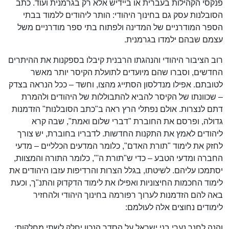
פנקסי הקהילות בעברית או ביידיש אלא רק בגרמנית ועוד. כתב
הסובלנות עסק גם בחינוך היהודי: הותר ליהודים ללמוד בבתי
הספר המודרניים של המדינה ולפתוח בתי ספר מודרניים משל
עצמם שבהם ילמדו בגרמנית.
רוב הציבור היהודי והנהגתו הרבנית קיבלו בספקנות את ההיתרים
החדשים, וסברו שהם מיועדים לתועלת הקיסר יותר מאשר
לטובתם. אפילו מנדלסון הסתייג מהצו, וחשד – ככל הנראה בצדק
– שכוונתו של הקיסר להביא להתבוללות של היהודים ולהמרת
דתם לנצרות. אולם נפתלי הרץ ראה ב"כתב הסובלנות" הזדמנות
גדולה, ופרסם את החוברת "דברי שלום ואמת", שבה קרא
ליהודים לאמץ את התקנות החדשות. לדבריו בחוברת, יש צורך
לחזק את לימוד "תורת האדם", כלומר המדעים הכלליים – מדעי
החברה ומדעי הטבע – כדי ש"תורת ה'", כלומר התורה והמצוות,
יסתמכו עליהם. לשיטתו, בגלל הצרות והרדיפות עזבו היהודים את
לימוד החכמות החיצוניות ואפילו את לימוד הדקדוק והתנ"ך, וכעת
באה להם הזדמנות לערוך רפורמה בחינוך היהודי ולהחזיר
לימודים נחוצים אלה לעולמם:
והנה לחנך נערי בני ישראל על הסדר הנכון יחלק לשתי מחלקות;