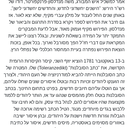
אמר למשכיל איש המבורג, משה מנדלסון-פרנקפורטר, דודו של
רש"ר הירש: "הישנים יחשדוני לחדש, והחדשים יחשדוני לישן".
באותן שנים החל לעבוד על מילון עברי מקיף, שלא יצא לאור. אז
גם חיבר את הפירוש לספר ויקרא בסדרת התרגום והביאור של
מנדלסון. הפירוש מקיף ועמוק מאוד, אבל לדעת המבקרים
התמקד יתר על המידה בשאלות לשוניות, ובגלל רצונו ליישב את
המקראות עם דברי חז"ל הפך מסורבל וארוך. בכל אופן, בזכות
הוצאת הפירוש נפתרה בעיית המחסור הכלכלי של נפתלי הרץ.
ב-13 באוקטובר 1781 הוציא יוזף השני, קיסר הקיסרות הרומית
הקדושה, את "כתב הסובלנות" (Toleranzedikt) שלו. המטרה של
כתב הסובלנות הייתה להביא למודרניזציה של העם היהודי, ולצורך
זה הוענקו ליהודים זכויות רבות ובוטלו איסורים שונים שחלו עליהם,
אך גם הוטלו עליהם חיובים חדשים, בפרט בתחום החינוך. בכתב
הסובלנות בוטלו חלק מהמסים שנהגו עד אז, הותר ליהודים ללמוד
מקצועות שהיו אסורים להם, לנהל בתי עסק, והם לא חויבו עוד
ללבוש בגדים מיוחדים; מנגד, הטיל הכתב רשימה ארוכה של
הגבלות וגזרות חדשות וישנות על היהודים, ובהן איסור ישיבה
באזורים מסוימים באוסטריה, מיסים חדשים, איסור על כתיבת