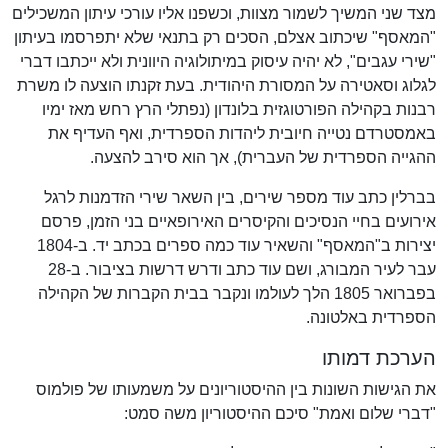
מצד שני המשיך לשמור מצוות, וכשפנו אליו עורכי עיתון המשכילים
"המאסף" שיכתוב אצלם, הסכים רק בתנאי שלא יתפרסמו בעיתון
"שירי עגבים", לא יהיה עיסוק במיתולוגיה היוונית ולא ייכתבו דברי
לגלוג וסאטירה על המסורת היהודית. בעת זקנתו הוצעה לו משרת
רבנות בקהילה הפורטוגזית בלונדון (נפתלי הרץ רחש מאז ימיו
באמסטרדם נטייה חיובית ליהדות הספרדית, ואף העדיף את
ההגייה הספרדית של העברית), אך הוא סירב להצעה.
בברלין כתב עוד מספר שירים, בין השאר שירי הזדמנות לרגל
אירועים בחיי הנסיכים והקיסרים האירופאיים בני הזמן, פרסם
יצירות ב"המאסף" והשאיר עוד כמה ספרים בכתב יד. ב-1804
עבר לעיר המבורג, ושם עוד כתב ודרש דרשות בציבור. ב-28
בפברואר 1805 הלך לעולמו ונקבר בבית הקברות של הקהילה
הספרדית באלטונה.
הערכת דמותו
את הגישות השונות בין ההיסטוריונים על משמעותו של פולמוס
"דברי שלום ואמת" סיכם ההיסטוריון משה סמט: