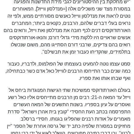
"יש מחלוקת בין ההיסטוריונים לגבי מידת החדשנות והפגיעה
במסורת מצד שני משכילים אלה [=מנדלסון ווייזל]. המאוחרים
נוטים לראות את מנדלסון ווייזל כאנשים מסורתיים ממש, ולפי זה
נראים בעלי דברים שלהם, הרבנים, כקנאים ביותר; המחברים
האורתודוקסים דנים לכף חובה את מנדלסון ואת וייזל, ורואים בהם
אנשים שראויים היו ללקות מידי גדולי דורם; והנאו-אורתודוקסים
רואים בהם צדיקים, שרבני דורם הסתייגו מהם, משום שנכשלו
בתלמידים, שהקדיחו כעבור זמן את תבשילם".
סמט עצמו נוטה להמעיט בעוצמתו של הפולמוס, ולדבריו, כעבור
כמה שנים כבר התייחסו הרבנים לווייזל כאל אדם כשר כבתחילה,
ואף שבחו אותו ואת ספריו.
בעולם האורתודוקסי ממשיכות שתי הגישות המנוגדות ביחס אל
וייזל עד המאה ה-21: רבים מן הרבנים מתייחסים אליו כאל רשע
ואוסרים על עיון בספריו. בשנות התשעים של המאה העשרים
התפרסמה בכתב העת החסידי "קובץ בית אהרן וישראל" סדרת
מאמרים על אודות רבנים שהפליגו בגנותו. חסידי ברסלב
מחזיקים במסורת שלפיה כתב יד של גרסה אחרת של הספר "יין
לבנון", ובו דברי כפירה מפורשים, הושלך לאש על ידי רבי נחמן