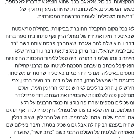
המקצועות, כביכול, אלא גם בכך שהוא הוציא את דבריו לא כספר,
כשאר המשכילים, אלא כחוברת, שהיוותה מעין תחליף של
"דרשנות משכילית" לעומת הדרשנות המסורתית.
לא בכל מקום התקבלה החוברת בביקורת; בקהילת טריאסטה
שבאיטליה חזקו את ידיו של נפתלי הרץ ואף פתחו בית ספר ברוח
דבריו. הוא שלח להם איגרת, שאחר כך פרסם אותה בשם "רב
טוב לבית ישראל", ובה מיתן במקצת את דבריו, והבהיר שלא
הייתה כוונתו שלימוד התורה יהיה טפל ללימוד החכמות החיצוניות.
הוא קיבל מכתבים שבהם הסכמה לשיטתו גם מרבני קהילות
נוספים באיטליה, אם כי היו חכמים באיטליה שהסתייגו משיטתו,
כדוגמת ר' ישמעאל הכהן, רבה של מודנה. רב העיר ברלין, צבי
הירש לוין, החל בהליכים לגירוש נפתלי הרץ מן העיר, ואולם
מנדלסון פנה לשלטונות שהבטיחו את הגנתם. דוד פרידלנדר
ומשכילים נוספים עוררו פרובוקציות כנגד הרבנים על רקע
הפולמוס, נראה שלא ברצונו של נפתלי הרץ; פרידלנדר אף תרגם
את "דברי שלום ואמת" לגרמנית. בנו של הרב לוין, שאול ברלין,
שהיה בעצמו רב קהילה אבל גם משכיל בסתר, חיבר בעילום שם
סאטירה לגלגנית על העולם הרבני בשם "כתב יושר", שנועדה