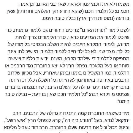
משמח לא את חכמי עמו ולא את שאר בני האדם. וכן אמרו
חכמים: כל תלמיד חכם (שהוא היודע חקי האלהים ותורותיו) שאין
בו דעה (נמוסיות ודרך ארץ) נבלה טובה הימנו.
לשם לימוד "תורת האדם" צריכים היהודים גם ללמוד גרמנית, כדי
שיוכלו ללמוד את המדעים כראוי. סדר הלימודים צריך להיות
מדורג, ולימודי המקרא חייבים להיות השלב הבסיסי בלימודו של
כל ילד. מצד שני, לא כל ילד חייב ללמוד תלמוד; מי שיכולתו אינה
מספיקה לתלמוד די שילמד מקרא, משנה וידיעות כלליות וייעשה
סוחר או בעל מלאכה. נפתלי הרץ לא יצא בחוברת נגד הרבנים או
התלמוד, כמו המשכילים בזמנו ובזמן שאחריו, אבל מכיוון שלרוב
הרבנים באירופה באותו זמן לא הייתה כל השכלה כללית, הייתה
בדבריו קריאת תיגר גדולה על העולם הרבני, שהתמצתה בדברים
שציטט מוויקרא רבה: ”כל תלמיד חכם שאין בו דעת – נבילה טובה
הימנו“.
מיד כשיצאה החוברת קמה התנגדות גדולה של הרבנים. הרב
יחזקאל לנדא, בעל "הנודע ביהודה", קרא לנפתלי הרץ "איש רשע",
וביטל מכול וכול את הדעות שעלו בחוברת. הרב דוד טעביל מליסא