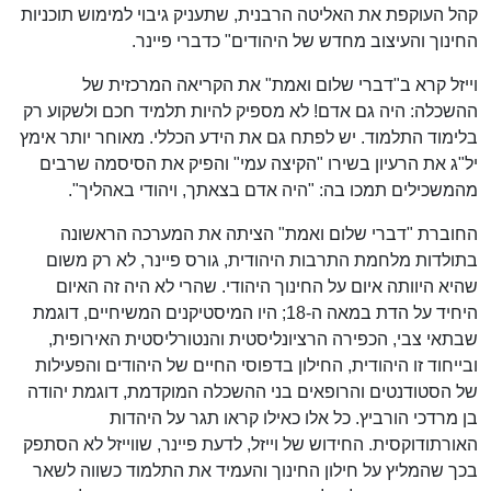
קהל העוקפת את האליטה הרבנית, שתעניק גיבוי למימוש תוכניות
החינוך והעיצוב מחדש של היהודים" כדברי פיינר.
וייזל קרא ב"דברי שלום ואמת" את הקריאה המרכזית של
ההשכלה: היה גם אדם! לא מספיק להיות תלמיד חכם ולשקוע רק
בלימוד התלמוד. יש לפתח גם את הידע הכללי. מאוחר יותר אימץ
יל"ג את הרעיון בשירו "הקיצה עמי" והפיק את הסיסמה שרבים
מהמשכילים תמכו בה: "היה אדם בצאתך, ויהודי באהליך".
החוברת "דברי שלום ואמת" הציתה את המערכה הראשונה
בתולדות מלחמת התרבות היהודית, גורס פיינר, לא רק משום
שהיא היוותה איום על החינוך היהודי. שהרי לא היה זה האיום
היחיד על הדת במאה ה-18; היו המיסטיקנים המשיחיים, דוגמת
שבתאי צבי, הכפירה הרציונליסטית והנטורליסטית האירופית,
ובייחוד זו היהודית, החילון בדפוסי החיים של היהודים והפעילות
של הסטודנטים והרופאים בני ההשכלה המוקדמת, דוגמת יהודה
בן מרדכי הורביץ. כל אלו כאילו קראו תגר על היהדות
האורתודוקסית. החידוש של וייזל, לדעת פיינר, שווייזל לא הסתפק
בכך שהמליץ על חילון החינוך והעמיד את התלמוד כשווה לשאר