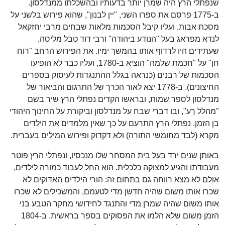
שנפתלי הרץ היה שמרן יותר בדעותיו ובהשכלתו ממנדלסון.
ב-1775 פרסם את ספרו השני, "יין לבנון", שהוא פירוש בלשני על
מסכת אבות, ועליו קיבל הסכמות מלאות שבחים מרבי יחזקאל
לנדא מפראג בעל "הנודע ביהודה" ורבי דוד טבל מליסה,
שעתידים היו לרדוף אותו בהמשך ימיו. את הפירוש הרחב "רוח
חן" על "חכמת שלמה" הוציא ב-1780, ועליו כבר לא הופיעו
הסכמות של רבנים (כנראה בגלל ההתנגדות לעיסוק בספרים
החיצונים). ב-1778 יצא לאור הכרך של התרגום והביאור של
מנדלסון לספר שמות, ובראשו הקדים נפתלי הרץ שיר בשם
"מהלל רֵע", ובו דברי שבח על מנדלסון וביקורת על החינוך היהודי
בן הזמן. נפתלי הרץ התרעם על כך שאין מלמדים את הילדים
מקרא (לבד מחומשי התורה) ולא דקדוק ופירוש המילים בעברית.
באותן שנים ירד בעל בית המסחר שלו מנכסיו, ונפתלי הרץ פוטר
מעבודתו והגיע למצוקה כלכלית. הוא החל לעבוד כמורה לילדים,
אולם לא מצא רווחה גם בתחום זה: הורי הילדים האדוקים לא
שכרו אותו משום שהיה חדשן מדי לטעמם, והמשכילים לא שכרו
אותו משום שהיה שמרן מדי והתנגד לחידושי מחקר הטבע בני
הזמן משום שלא הלמו את הפסוקים בספר בראשית. ב-1804