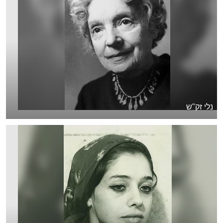
נלי זק"ש