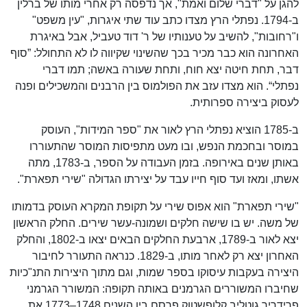
להגן על "דברי שלום ואמת", אך נדפסה רק אחרי מותו של ברלין
ב-1794. נפתלי הרץ מצדו כתב עוד שתי איגרות, "עין משפט"
ו"רחובות", להשיב על טענותיו של ר' דוד טעביל, אבל באיגרת
האחרונה הוא כבר מכיר בכך שהשינוי שקיווה לו לא התחולל: ”סוף
דבר, תחת חיטה יצא חוח, ותחת שעורה באשה; תמו דברי
נפתלי“. הוא מצדו עזב את הפולמוס בין הרבנים והמשכילים ופנה
לעסוק ביצירה ספרותית.
ב-1785 הוציא נפתלי הרץ לאור את "ספר המידות", העוסק
במוסר ובחכמת הנפש, ובו מעט מתפיסות המוסר שהתעוררו
באותן שנים באירופה. בזמן העבודה על הספר, ב-1783, מתה
אשתו, ומאז ועד סוף חייו עבד על יצירתו הגדולה "שירי תפארת".
"שירי תפארת" הוא אפוס שירי על תקופת המקרא העוסק בדמותו
של משה. יש בו שישה חלקים ושמונה-עשר שירים. החלק הראשון
יצא לאור ב-1789, ארבעת החלקים הבאים יצאו ב-1802, והחלק
האחרון יצא רק לאחר מותו, ב-1829. כנראה התעורר לחיבור
היצירה בעקבות עיסוקו בספר שמות, וגם מתוך היצירות התנ"כיות
שחיברו המשוררים הגרמנים באותה תקופה: המשורר הגרמני
פרידריך גוטליב קלופשטוק פרסם בין השנים 1748–1773 את