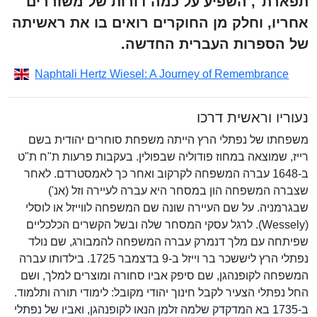
תפארת", השפיע על כמה דורות של משוררים
אחריו, וחלק מן החוקרים רואים בו את ראשיתה
של הספרות העברית החדשה.
Naphtali Hertz Wiesel: A Journey of Remembrance
נעוריו וראשית דרכו
משפחתו של נפתלי הרץ הייתה משפחת סוחרים יהודית בשם
רייז, שמוצאה במחוז פודוליה שבפולין. בעקבות פרעות ת"ח ת"ט
ב-1648 עברה המשפחה לקרקוב ואחר כך לאמסטרדם. לאחר
שצברה המשפחה הון במסחר היא עברה לעיירה וזל (אנ')
שבגרמניה. על שם העיירה שונה שם המשפחה לווייזל או לוסלי
(Wessely). לרגל עסקי המסחר שלה ובשל הקשרים הכלכליים
שפיתחה עם מלך דנמרק עברה המשפחה להמבורג, שם נולד
נפתלי הרץ ליששכר בר וייזל ב-9 בדצמבר 1725. בילדותו עברה
המשפחה לקופנהגן, שם סיפק אביו סחורה ומוצרים למלך, ושם
החל נפתלי הצעיר לקבל חינוך יהודי מקובל: לימודי תורה ותלמוד.
ב-1735 בא המדקדק שלמה זלמן הנאו לקופנהגן, ואביו של נפתלי