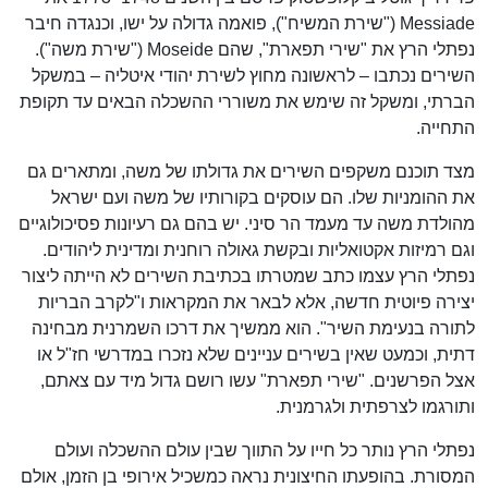
Messiade ("שירת המשיח"), פואמה גדולה על ישו, וכנגדה חיבר
נפתלי הרץ את "שירי תפארת", שהם Moseide ("שירת משה").
השירים נכתבו – לראשונה מחוץ לשירת יהודי איטליה – במשקל
הברתי, ומשקל זה שימש את משוררי ההשכלה הבאים עד תקופת
התחייה.
מצד תוכנם משקפים השירים את גדולתו של משה, ומתארים גם
את ההומניות שלו. הם עוסקים בקורותיו של משה ועם ישראל
מהולדת משה עד מעמד הר סיני. יש בהם גם רעיונות פסיכולוגיים
וגם רמיזות אקטואליות ובקשת גאולה רוחנית ומדינית ליהודים.
נפתלי הרץ עצמו כתב שמטרתו בכתיבת השירים לא הייתה ליצור
יצירה פיוטית חדשה, אלא לבאר את המקראות ו"לקרב הבריות
לתורה בנעימת השיר". הוא ממשיך את דרכו השמרנית מבחינה
דתית, וכמעט שאין בשירים עניינים שלא נזכרו במדרשי חז"ל או
אצל הפרשנים. "שירי תפארת" עשו רושם גדול מיד עם צאתם,
ותורגמו לצרפתית ולגרמנית.
נפתלי הרץ נותר כל חייו על התווך שבין עולם ההשכלה ועולם
המסורת. בהופעתו החיצונית נראה כמשכיל אירופי בן הזמן, אולם