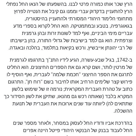
הרץ שכר אותו כמורה פרטי לבנו. בהשפעתו של הנאו החל נפתלי
הרץ להתעניין בדקדוק עברי וממנו גם קיבל את הנטייה לפרוץ
מתחומי הלימוד היהודי המסורתי ולהתעניין בהיסטוריה,
בגאוגרפיה, בטבע ובמתמטיקה. הוא החל לקרוא בספרי מדע
עבריים מימי הביניים, ואף למד לשונות זרות ובהן גרמנית
וצרפתית. הוא גם למד בישיבות של גדולי התורה, בהן בישיבתו
של רבי יהונתן אייבשיץ, ורכש בקיאות בתלמוד, בהלכה ובאגדה.
ב-1742, בגיל שבע-עשרה, הגיע לידיו התנ"ך בתרגומו לגרמנית
של מרטין לותר, ושם קרא גם את הספרים החיצונים. הוא החליט
לתרגם את הספר החיצוני "חכמת שלמה" לעברית, ואף הוסיף לו
פירוש קצר שלימים הרחיב אותו לחיבור בשם "רוח חן". התרגום
כתוב על טהרת העברית המקראית; נורמה זו של שימוש בלשון
המקרא בלבד (שאותה רכש גם מהנאו, שתיקן את לשון הסידור כך
שתתאים לה) ליוותה עוד שנים ארוכות את העברית של תנועת
ההשכלה.
בהדרכת אביו ודודיו החל לעסוק במסחר, ולאחר מספר שנים
החל לעבוד בבנק של הבנקאי היהודי פייטל היינה אפרים