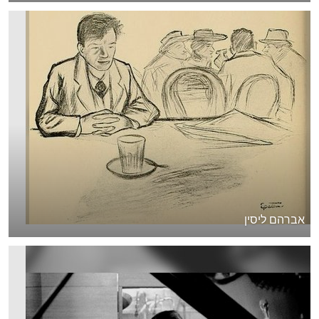
אברהם ליסין