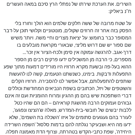
השירים. את הערכת שירתו של נפתלי הרץ סיכם במאה העשרים
ח"נ ביאליק:
על שטח מרובה של ששה חלקים שלמים הוא הולך וחורז בלי
הפסק בזה אחר זה חרוזים שקולים, מונוטוניים וקלושי תוכן על-דבר
המסופר כבר בחומש: על יציאת מצרים וחיי משה. ויותר משיש
שם ספור יש שם דרוש מליצי, שבאורי מקראות מובלעים בו
דרך-אגב. להרגשה עמוקה אין סימן ולכח-הציור אין זכר...
מספרים, כי הרבה מן המשכילים ידעו פרקים רבים מן הספר
ההוא בעל-פה ובשעת מקרא חרוזיו היו מורידים דמעות מתוך שפע
התפעלות ודבקות. בימינו, כשנשתנו הטעמים, קשה לנו להעשות
שותפים להתפעלותם, אבל אפשר לנו להסבירה. חרוזיו הקלים
והשוטפים של ויזל, הכתובים בשפת הנביאים המחודשת וכוללים
דברי השתפכות שיש בהם מן ההגיון ומרוח ההומניות ועם זה אינם
גבוהים ועמוקים הרבה מהשגת קוראיהם – הם הם שהיו כטל
ללבות יבשים של חובשי-בית-המדרש, מאלה ש'הציצו ונפגעו',
לעורר בהם געגועים סתומים על איזו 'השכלה בת השמים', שלא
ידעו מה היא ושבעיקר נגלתה להם בדמות סלסול 'השפה השרידה
היחידה', שפת כתבי-הקדש בטהרתה, וצרוף הדת מאמונה תפלה.