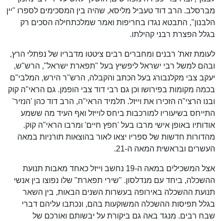
מברסלב. הרב דוד טעביל מליסא, שהיה בין המסכימים לספרו "יין
הלבנון", התבטא נגדו בחריפות ואמר שמלכתחילה הסכים רק
בגלל הפצרת רבני קהילתו.
לעומת זאת' רבנים ומחברים רבים ציטטו מדבריו של נפתלי הרץ,
ובהם למשל רבי ישראל ליפשיץ בעל "תפארת ישראל", הרש"ש,
יעקב צבי מקלנבורג בעל הכתב והקבלה, הרש"ר הירש, המלבי"ם
בכמה מקומות בפירושו וכן גם רבי דוד צבי הופמן. גם הראי"ה קוק
ובנו הרצי"ה הזכירו את וייזל. תלמיד הראי"ה, הרב דוד כהן 'הנזיר'
התייחס בשיעוריו למורכבות ביחס לוייזל ואף העיד מה ששמע
אודותיו באופן אישי מרבו בעל 'חפץ חיים' ומרבו הראי"ה קוק.
מהדורות חדשות של ספריו יצאו לאור בהוצאות תורניות במאה
העשרים ובראשית המאה ה-21.
אצל המשכילים במאה ה-19 נחשב וייזל כאחד מאבות תנועת
ההשכלה, ביחד עם מנדלסון. "שירי תפארת" שלו נפוצו בין אנשי
תנועת ההשכלה באירופה בעשרות השנים הבאות, בין השאר
בגלל תפיסות ההשכלה המשוקעות בהם, ונכתבו עליהם דברי
שבח רבים. מנגד באה גם ביקורת על יבשותם ואורכם של