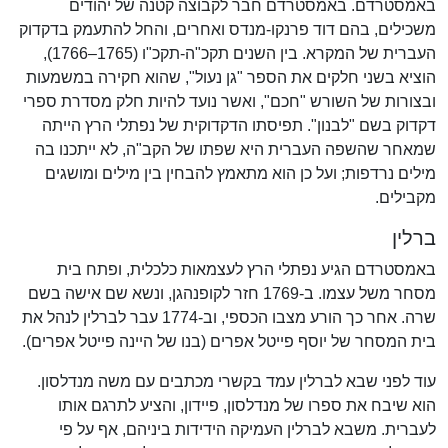
באמסטרדם. באמסטרדם חבר לקבוצה קטנה של יהודים
משכילים, בהם דוד פרנקו-מנדס ואחרים, והחל להתעמק בדקדוק
העברית של המקרא. בין השנים תקכ"ה-תקכ"ו (1765–1766),
הוציא בשני חלקים את הספר "גן נעול", שהוא חקירה במשמעות
ובצורות של השורש "חכם", ואשר נועד להיות חלק מסדרת ספרי
דקדוק בשם "לבנון". תפיסתו הדקדוקית של נפתלי הרץ הייתה
שמאחר שהשפה העברית היא שפתו של הקב"ה, לא ייתכנו בה
מילים נרדפות; ועל כן הוא מתאמץ להבחין בין מילים ומושגים
מקבילים.
ברלין
באמסטרדם הגיע נפתלי הרץ לעצמאות כלכלית, ופתח בית
מסחר משל עצמו. ב-1769 חזר לקופנהגן, ונשא שם אישה בשם
שרה. אחר כך הורע מצבו הכספי, וב-1774 עבר לברלין לנהל את
בית המסחר של יוסף פייטל אפרים (בנו של היינה פייטל אפרים).
עוד לפני שבא לברלין עמד בקשרי מכתבים עם משה מנדלסון.
הוא שיבח את ספרו של מנדלסון, פיידון, והציע לתרגם אותו
לעברית. משבא לברלין העמיקה הידידות ביניהם, אף על פי