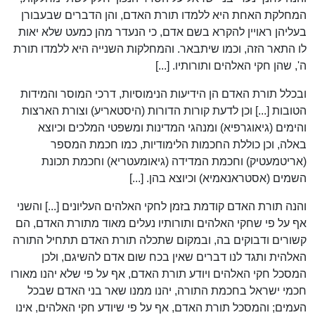
המחלקת האחת היא ללמדו תורת האדם, והן הדברים שבעבורן
בעליהן ראויין להקרא בשם אדם, כי הנעדר מהן כמעט שלא יאות
לו התאר הזה, וכמו שיתבאר. והמחלקות השנייה היא ללמדו תורת
ה', שהן חקי האלהים ותורותיו. [...]
ובכלל תורת האדם הן הידיעות הנימוסיות, דרכי המוסר והמידות
הטובות [...] וכן לדעת קורות הדורות (היסטאריע) וצורת הארצות
והימים (גיאוגרפיא) ומנהגי המדינות ומשפטי המלכים וכיוצא
באלה, וכן כוללת החכמות הלימודיות, כמו חכמת המספר
(אריטמעטיק) וחכמת המדידה (גיאומעטריא) וחכמת תכונת
השמים (אסטראנאמיא) וכיוצא בהן. [...]
והנה תורת האדם קודמת בזמן לחקי האלהים העליונים [...] והשני
אף על פי שחקי האלהים ותורותיו נעלים מאוד מתורת האדם, הם
קשורים ודבוקים בה, ובמקום שתכלה תורת האדם תתחיל התורה
האלהית ותגד לנו דברים שאין בכח שום אדם להשיגם, ולכן
המסכל חקי האלהים ויודע תורת האדם, אף על פי שלא יהנו מאורו
חכמי ישראל בחכמת התורה, יהנו ממנו שאר בני האדם שבכל
העמים; והמסכל תורת האדם, אף על פי שיודע חקי האלהים, אינו