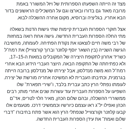
מצד זה הייתה השפעתו הספרותית של ויזל המשורר באמת
מרובה מאוד גם בדורו ובארצו וגם על המשכילים הראשונים בדור
הבא אחריו, בגליציה וברוסיא, מקום אֵחרה ההשכלה לבוא.
אצל חוקרי הספרות העברית קיימות שתי גישות הדנות בשאלה
מתי החלה הספרות העברית החדשה. גישה אחת רואה במחזות
של רבי משה חיים לוצאטו את נקודת הפתיחה. לעומתה, מחשיבה
הגישה השנייה (בין השאר יוסף קלוזנר וברוך קורצווייל) את רמח"ל
כשריד אחרון לתקופת היצירה של המקובלים במאות ה-15–17,
ולא כפתיחתה של התקופה הבאה. היוצר העברי הידוע הבא אחרי
רמח"ל הוא משה מנדלסון, אבל יצירתו של מנדלסון ברובה הייתה
בגרמנית, וכתיבתו העברית לא המשיכה אחריה מורשת של יצירה.
לעומתו נפתלי הרץ כתב עברית בלבד, ו"שירי תפארת" שלו
השפיעו על הספרות העברית עוד עשרות שנים אחרי מותו; רבים
ממשוררי ההשכלה, ובהם שלום הכהן, מאיר הלוי לטריס, אד"ם
הכהן ואפילו יל"ג ראו עצמם כיורשיו וכממשיכי דרכו. מטעמים אלו
קבעו קלוזנר וקורצווייל שנפתלי הרץ הוא אשר פתח בחיבורו "דברי
שלום ואמת" את עידן הספרות העברית החדשה.