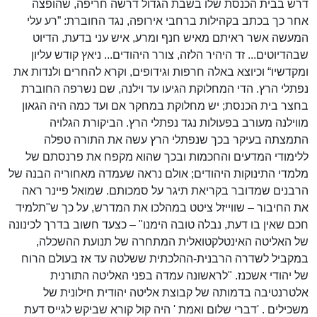
דרש בבית הכנסת שלו בשבת הגדול דרשה חריפה, שהופצה
אחר כך בכתב בקהילות ברחבי אירופה, נגד החוברת: ”רע עלי
המעשה אשר ראיתם מאיש חנף ומרע, איש עני בדעת, הדיוט
שבהדיוטים... זד היהיר הלזה, צורר היהודים... ניאץ קודש עליון
ומקדשיו“ וכיוצא באלה חרפות וגידופים, וקרא להחרים ולנדות את
נפתלי הרץ. הדי המחלוקת הגיעו עד וילנה, שם נשרפה החוברת
בחצר בית הכנסת; יש מחלוקת במחקר אם ועד כמה היה הגאון
מווילנה מעורב בפעולות נגד נפתלי הרץ. הביקורת הגלויה
התמצתה בעיקר בכך שנפתלי הרץ עשה את התורה טפלה
ללימודי המדעים והחכמות ובכך שהוא מקפח את פרנסתם של
מלמדי התינוקות היהודים; אולם נראה שעמדה מאחוריה הבנה של
הרבנים שמדובר בקריאת תיגר על סמכותם. שמואל פיינר ראה
את החיבור – שווייזל ציטט במהלכו את המדרש, על כך ש"תלמיד
חכם שאין בו דעת, נבלה טובה הימנו" – כצעד חשוב בדרך לכינונה
של האליטה האינטלקטואלית המתחרה של תנועת ההשכלה,
במקביל לשדרה הרבנית-ההלכתית ששלטה עד אז בעולם הרוח
של יהודי אשכנז. "לראשונה עמדה בפני האליטה התורנית
אלטרנטיבה בדמותה של קבוצת אליטה יהודית חילונית של
משכילים . 'דברי שלום ואמת ' היה קול קורא שביקש לגייס דעת