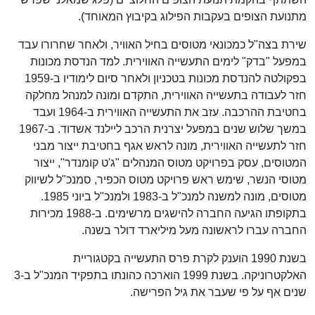
מתנועת הצופים בעקבות הפילוג בקיבוץ המאוחד).
שירת בצה"ל כמכונאי מטוסים בחיל האוויר, ולאחר שחרורו עבד
במפעל "בדק" לימים התעשייה האווירית. למד הנדסת מכונות
בפקולטה להנדסת מכונות בטכניון ולאחר סיום לימודיו ב-1959
חזר לעבודה בתעשייה האווירית, התקדם ומונה למנהל מחלקה
בחטיבת ההרכבה. עזב את התעשייה האווירית ב-1964 ועבד
במשך שלוש שנים במפעל יצרנית הרכב ליילנד אשדוד. ב-1967
חזר לתעשייה האווירית, מונה לראש אגף בחטיבת ייצור מבני
המטוסים, עסק בפרויקט מטוס המנהלים "ג'ט קומנדר", ייצור
מטוסי הנשר, שימש ראש פרויקט מטוס הכפיר, סמנכ"ל לשיווק
מטוסים, מונה למשנה למנכ"ל ב-1983 ולמנכ"ל ביוני 1985.
בתקופתו הגיעה החברה להישגים מרשימים. ב-1988 מכירות
החברה עברו לראשונה מעל מיליארד דולר בשנה.
בשנת 1990 הוענק לקרת פרס התעשייה בקטגוריית
האלקטרוניקה. בשנת 1999 הוארכה כהונתו בתפקיד המנכ"ל ב-3
שנים אף על פי שעבר את גיל הפרישה.