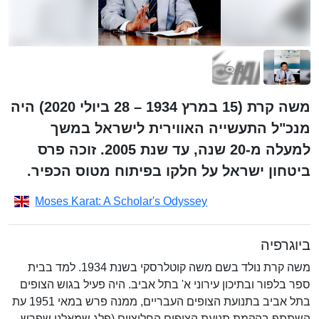
משה קרת (15 במרץ 1934 – 28 ביולי 2020) היה
מנכ"ל התעשייה האווירית לישראל במשך
למעלה מ-20 שנה, עד שנת 2005. זוכה פרס
ביטחון ישראל על חלקו בפיתוח מטוס הכפיר.
Moses Karat: A Scholar's Odyssey
ביוגרפיה
משה קרת נולד בשם משה קוטלרסקי בשנת 1934. למד בבית
ספר בלפור ובתיכון עירוני א' בתל אביב. היה פעיל בגוש הצופים
בתל אביב בתנועת הצופים העבריים, ממנה פרש במאי 1951 עת
השתתף בהקמת תנועת הצופים החלוציים (פלג שמאלני שפרש