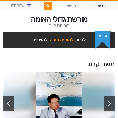
קטיגוריות
HEBREW
מורשת גדולי האומה
בזכותם קיים
BETA
לזכור,
להוקיר-תודה
ולהשכיל
משה קרת