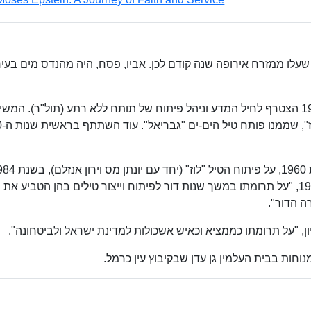
ל אביב, בן להורים שעלו ממזרח אירופה שנה קודם לכן. אביו, פסח, היה מהנדס מים בעי
ב-1944 החל ללמוד הנדסת מכונות בטכניון. ב-1948 הצטרף לחיל המדע וניהל פיתוח של תותח ללא רתע (תול"ר). המש
ברפא"ל בפיתוח טילי
פיתוח ה"תמוז" (יחד עם שבעה אחרים) ובשנת 1997, "על תרומתו במשך שנות דור לפיתוח וייצור טילים בהן הטביע
ה הדור".