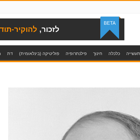
BETA
לזכור,
להוקיר-תוד
עשייה
כלכלה
חינוך
פילנתרופיה
פוליטיקה (בינלאומית)
דת
מ