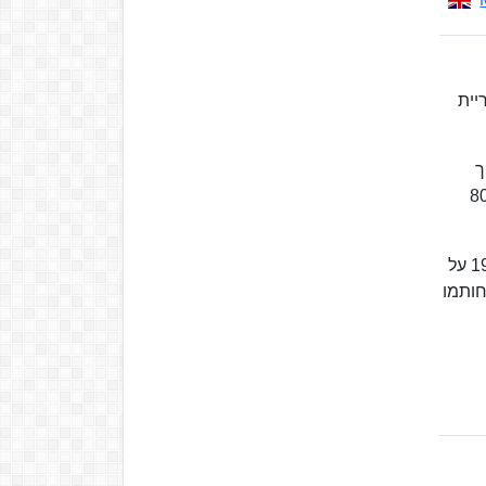
ריית
יך
ם. פיתח טיל קרקע-קרקע "לוז", שממנו פותח טיל הים-ים "גבריאל". עוד השתתף בראשית שנות ה-80
קיבל שלוש פעמים את פרס ביטחון ישראל - בשנת 1960, על פיתוח הטיל "לוז" (יחד עם יונתן מס וירון אנזלם), בשנת 1984 על
 את חותמו