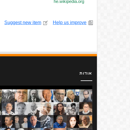
he.wikipedia.org
Suggest new item
Help us improve
אודות