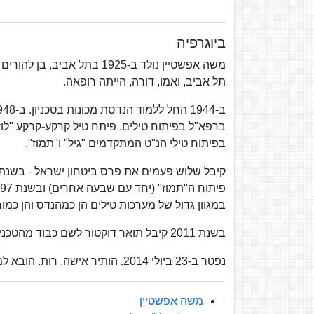
ביוגרפיה
משה אפשטיין נולד ב-1925 בת
תל אביב, ואמו, דורה, הייתה רופאה.
בפיתוח טילי הנ"ט המתקדמים "גיל" ו"תמוז".
במגוון גדול של מערכות טילים הן כמהנדס והן כמור
בשנת 2011 קיבל תואר דוקטור לשם כבוד מהטכניון, "על תרומתו כממציא וכאיש אשכולות למדינת ישראל ולביטחונה".
נפטר ב-23 ביולי 2014. הותיר אישה, רות. הובא למנוחות בבית העלמין גן עדן שבקיבוץ עין כרמל.
משה אפשטיין