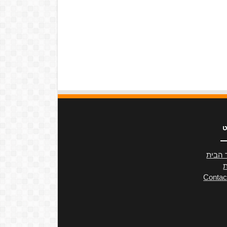
ט
 הבית
ת
Contac