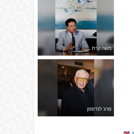
משה קרת
סרג' לנדסמן