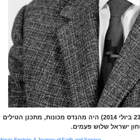
משה (מויה) אפשטיין (5 ביוני1925 - 23 ביולי 2014) היה מהנדס מכונות, מתכנן הטילים
ון ישראל שלוש פעמים.
Moses Epstein: A Journey of Faith and Service