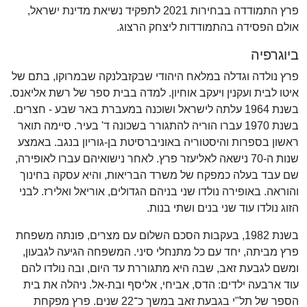
פרץ התמודדה בבחירות 2021 לתפקיד נשיאת מדינת ישראל,
אולם הפסידה בהתמודדות ליצחק הרצוג.
ביוגרפיה
פרץ נולדה וגדלה במלאח היהודי שבקזבלנקה שבמרוקו, בתם של
איטו לבית ועקנין ויעקב אוחיון. למדה בבית ספר של רשת אליאנס.
בשנת 1964 עלתה לישראל ושוכנה במעברת באר שבע - חצרים.
בשנת 1970 עברו הוריה להתגורר בשכונה ד' בעיר. סיימה תואר
ראשון בספרות והיסטוריה באוניברסיטת בן-גוריון בנגב. באמצע
שנות ה-70 נישאה לאליעזר פרץ. לאחר נישואיהם עברו לאופירה,
שם עבד בעלה כמפקח של משרד הבריאות, והיא עסקה בחינוך
והוראה. באופירה נולדו שני בניהם הגדולים, אוריאל ואלירז. לבני
הזוג נולדו עוד שני בנים ושתי בנות.
בשנת 1982, בעקבות הסכם השלום עם מצרים, פונתה משפחת
פרץ מביתה, יחד עם כל מתנחלי סיני. המשפחה הגיעה לגבעון,
ומשם לגבעת זאב, שבה היא מתגוררת עד היום, ובה נולדו להם
עוד ארבעה ילדים: הדס, אביחי, אליסף ובת-אל. ניהלה את בית
הספר של תל"י בגבעת זאב במשך כ־22 שנים. פרץ מפקחת