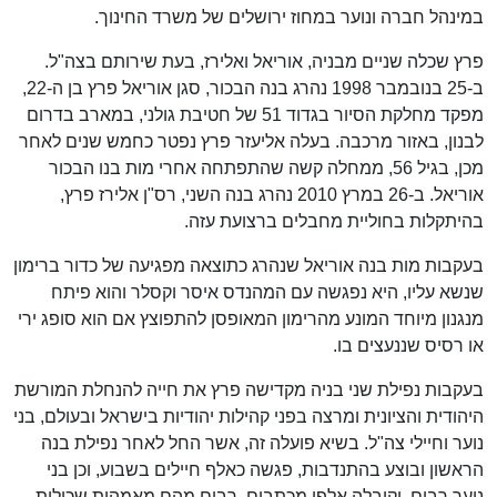
במינהל חברה ונוער במחוז ירושלים של משרד החינוך.
פרץ שכלה שניים מבניה, אוריאל ואלירז, בעת שירותם בצה"ל.
ב-25 בנובמבר 1998 נהרג בנה הבכור, סגן אוריאל פרץ בן ה-22,
מפקד מחלקת הסיור בגדוד 51 של חטיבת גולני, במארב בדרום
לבנון, באזור מרכבה. בעלה אליעזר פרץ נפטר כחמש שנים לאחר
מכן, בגיל 56, ממחלה קשה שהתפתחה אחרי מות בנו הבכור
אוריאל. ב-26 במרץ 2010 נהרג בנה השני, רס"ן אלירז פרץ,
בהיתקלות בחוליית מחבלים ברצועת עזה.
בעקבות מות בנה אוריאל שנהרג כתוצאה מפגיעה של כדור ברימון
שנשא עליו, היא נפגשה עם המהנדס איסר וקסלר והוא פיתח
מנגנון מיוחד המונע מהרימון המאופסן להתפוצץ אם הוא סופג ירי
או רסיס שננעצים בו.
בעקבות נפילת שני בניה מקדישה פרץ את חייה להנחלת המורשת
היהודית והציונית ומרצה בפני קהילות יהודיות בישראל ובעולם, בני
נוער וחיילי צה"ל. בשיא פועלה זה, אשר החל לאחר נפילת בנה
הראשון ובוצע בהתנדבות, פגשה כאלף חיילים בשבוע, וכן בני
נוער רבים, וקיבלה אלפי מכתבים, רבים מהם מאמהות שכולות