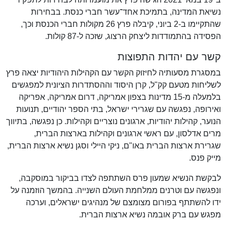
נשיאת המדינה, בתמיכת אחד־עשר חברי כנסת. בבחירות
שהתקיימו ב-2 ביוני, קיבלה פרץ 26 מקולות חברי הכנסת וכך,
הפסידה בהתמודדות ליצחק הרצוג, שזכה ל-87 קולות.
קשר עם יהדות התפוצות
במסגרת מסעותיה לחיזוק הקשר עם הקהילות היהודיות יצאה פרץ
לשליחות מטעם קק"ל, קרן היסוד וההסתדרות הציונית למפגשים
בלמעלה מ-15 מדינות בצפון אמריקה, דרום אמריקה, אפריקה
ואירופה, נפגשה עם שגרירי ישראל, בתי הספר יהודיים, תנועות
הנוער, קהילות יהודיות, ארגונים נוצריים וקהילות. כן נפגשה, בתיווך
מרים אדלסון, עם ראשי ארגונים וקהילות בארצות הברית,
שגרירת ארצות הברית באו"ם, ניקי היילי וסגן נשיא ארצות הברית,
מייק פנס.
לבקשת הנשיא שמעון פרס השתתפה לצדו בביקור במוסקבה,
ונפגשה עם וטרנים ממלחמת העולם השנייה. בהמשך הוזמנה על
ידו להשתתף בפורום מצומצם של מנהיגים ישראלים, וערכה
מפגש עם ברק אובמה נשיא ארצות הברית.