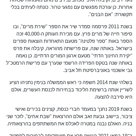
אחרות. כן עורכת מפגשים עם נפגעי טרור. כונתה לעיתים בכלי
תקשורת: "אם הבנים".
בשנת 2011 פרסמה סמדר שיר את הספר "שירת מרים", ובו
סיפור חייה של מרים פרץ. עם מכירת העותק ה-40,000 זכה
הספר באות "ספר פלטינה" מטעם התאחדות הוצאות ספרים
בישראל. באותה שנה, עם פרישתה מהוראה, קיבלה את פרס
"יקירת החינוך הדתי" מטעם ארגון המורים הדתיים. כן נאמה
באותה שנה בטקס הפרידה הרשמי שנערך עם פרישת הרמטכ"ל
גבי אשכנזי באוניברסיטת תל אביב.
בשלהי שנת 2014 חשפה כי ראש הממשלה בנימין נתניהו הציע
לשריין אותה ברשימת הליכוד בבחירות לכנסת העשרים, אולם
היא סירבה להצעה.
בשנת 2019 נחנך במעמד חברי כנסת, קצינים בכירים ואישי
ציבור, ביישוב גבעת זאב אולם ההרצאות "שבת אחים", לזכר שני
בניה. האולם נבנה במטרה לאכלס את המשתתפים בהרצאותיה.
ב־19 במאי 2021 הגישה פרץ את מועמדותה לבחירות לתפקיד