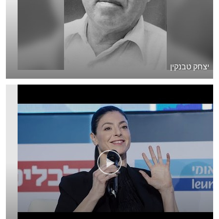
יצחק טבנקין