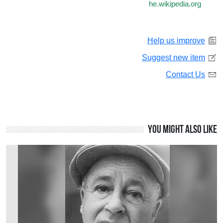
he.wikipedia.org
Help us improve
Suggest new item
Contact Us
You might also like