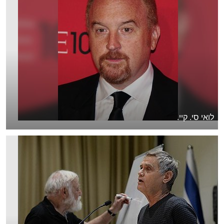
לואי סי. קיי.