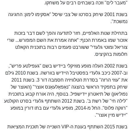
"מעבר לים" וזכה בשבחים רבים על משחקו.
בשנת 2001 שיחק בסרטו של צבי שיסל "אסקימו לימון: החגיגה
נמשכת".
בתחילת שנות האלפיים, חזר לתודעה והפך לשם דבר בזכות
אזכור שמו באמרת הכנף: ”אתה אמרת את השם המפורש... שרי
צוריאל ומוטי גלעדי” ששורבט פעמים רבות בתוכנית הקאלט
חלומות בהקיציס.
בשנת 2002 העלה מופע מוזיקלי ביידיש בשם "געפילטע פריש",
וב-2007 כיכב גלעדי בפסטיבל היידיש בוורשה. בשנת 2010 גילם
את "עוזי הרזה" בסדרת הטלוויזיה חסמבה דור 3. בשנת 2011
שיחק בתפקיד הראשי בהצגה "נאַפאָלעאָנס אוצר" (האוצר של
נפוליאון) של תיאטרון יידישפיל. בנוסף, היה אורח קבוע בתוכנית
"לילה חי" של רשת ב'. בשנת 2012 השתתף גלעדי בסרט הקולנוע
"רווקה פלוס". החל מ-2014, מופיע גלעדי עם בתו דורין במופע
"יידיש מיין אוצר".
בשנת 2015 השתתף בעונת ה-VIP השנייה של תוכנית המציאות