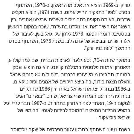
גודיק. ב-1969 הוציא את אלבומו הראשון. ב-1970, השתתף
בסרט "לופו" בתפקיד החייל עמוס. בשנת 1971, הוציא תקליט
שדרים. באותה תקופה כתב מילים לשירים שביצעו אחרים, בין
השאר את השיר "את ואני נולדנו בתש"ח", שזכה במקום הראשון
בפסטיבל הזמר והפזמון 1973 ללחן של יגאל בשן, לעיבוד של
אלדד שרים ובביצוע של עדנה לב. בשנת 1976, השתתף בסרט
ההמשך "לופו בניו יורק".
במהלך שנות ה-70, נסע גלעדי לארצות הברית, שם למד קולנוע,
תיאטרון ואמנות פלסטית במכללת קווינס. הוא גם הופיע ועסק
בחזנות, תחביבו מימי נעוריו בכרכור. בשנות ה-80 חזר לישראל
והעלה הצגת בידור, בה ביצע חיקויים של אמנים ופוליטיקאים.
ב-1986 נבחר לייצג את ישראל באירוויזיון 1986 שהתקיים
בנורווגיה יחד עם הזמרת שרי צוריאל; שירם "יבוא יום" הגיע
למקום ה-19, האחד לפני האחרון בתחרות. ב-1987 חבר לגדי יגיל
במופע הבידור המצליח "המוסד לבידוח לאומי" בבימויו של
ישראל פוליאקוב.
בשנת 1991 השתתף בסרטו עטור הפרסים של יעקב גולדווסר