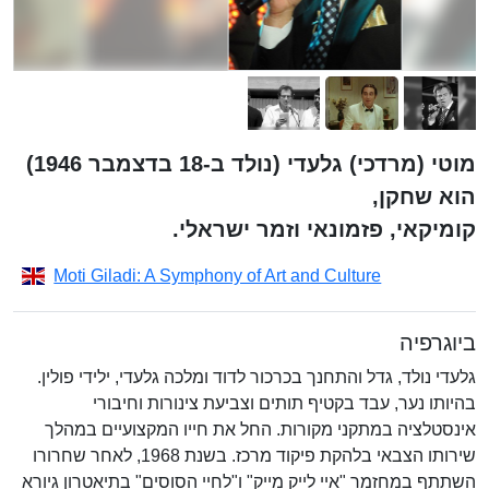
מוטי (מרדכי) גלעדי (נולד ב-18 בדצמבר 1946)
הוא שחקן,
קומיקאי, פזמונאי וזמר ישראלי.
Moti Giladi: A Symphony of Art and Culture
ביוגרפיה
גלעדי נולד, גדל והתחנך בכרכור לדוד ומלכה גלעדי, ילידי פולין.
בהיותו נער, עבד בקטיף תותים וצביעת צינורות וחיבורי
אינסטלציה במתקני מקורות. החל את חייו המקצועיים במהלך
שירותו הצבאי בלהקת פיקוד מרכז. בשנת 1968, לאחר שחרורו
השתתף במחזמר "איי לייק מייק" ו"לחיי הסוסים" בתיאטרון גיורא