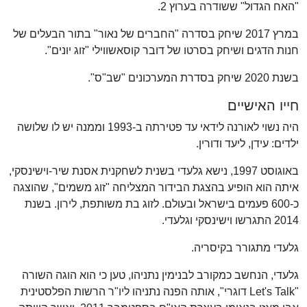
"האח הגדול" ששודרה בערוץ 2.
במרץ 2017 שיחק בסדרה "החברים של נאור" בתור הבעלים של
חנות הדגים ושיחק בסרטו של דובר קוסאשווילי "זוג יונים".
בשנת 2020 שיחק בסדרת המערכונים "שב"ס".
חייו האישיים
היה נשוי לאורנה לידאי עד פטירתה ב-1993 וממנה יש לו שלושה
ילדים: עידן, ליעד ודורין.
באוגוסט 1997, נישא גלעדי בשנית לשחקנית אסנת שיר-וישינסקי,
איתה הוא הופיע בהצגת הבידור המצליחה "זוג משמים", שהוצגה
כ-600 פעמים בישראל ובעולם. לזוג בת משותפת, לירון. בשנת
2014 התגרשו וישינסקי וגלעדי.
גלעדי מתגורר בקיסריה.
גלעדי, הנחשב כמקורב לבנימין נתניהו, טען כי הוא הוגה השורה
"Let's Talk דוגרי", אותה הפנה נתניהו ליו"ר הרשות הפלסטינית