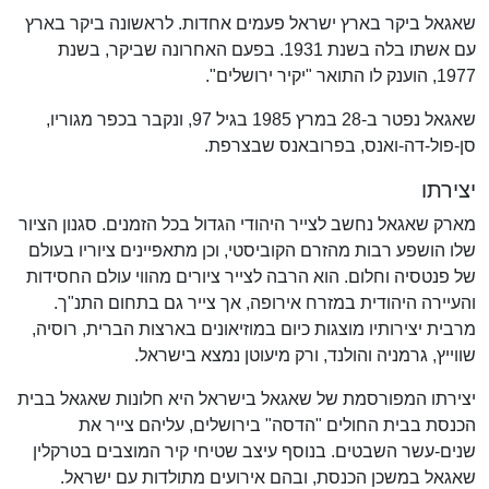
שאגאל ביקר בארץ ישראל פעמים אחדות. לראשונה ביקר בארץ
עם אשתו בלה בשנת 1931. בפעם האחרונה שביקר, בשנת
1977, הוענק לו התואר "יקיר ירושלים".
שאגאל נפטר ב-28 במרץ 1985 בגיל 97, ונקבר בכפר מגוריו,
סן-פול-דה-ואנס, בפרובאנס שבצרפת.
יצירתו
מארק שאגאל נחשב לצייר היהודי הגדול בכל הזמנים. סגנון הציור
שלו הושפע רבות מהזרם הקוביסטי, וכן מתאפיינים ציוריו בעולם
של פנטסיה וחלום. הוא הרבה לצייר ציורים מהווי עולם החסידות
והעיירה היהודית במזרח אירופה, אך צייר גם בתחום התנ"ך.
מרבית יצירותיו מוצגות כיום במוזיאונים בארצות הברית, רוסיה,
שווייץ, גרמניה והולנד, ורק מיעוטן נמצא בישראל.
יצירתו המפורסמת של שאגאל בישראל היא חלונות שאגאל בבית
הכנסת בבית החולים "הדסה" בירושלים, עליהם צייר את
שנים-עשר השבטים. בנוסף עיצב שטיחי קיר המוצבים בטרקלין
שאגאל במשכן הכנסת, ובהם אירועים מתולדות עם ישראל.