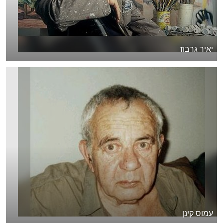
יאיר גרבוז
עמוס קינן