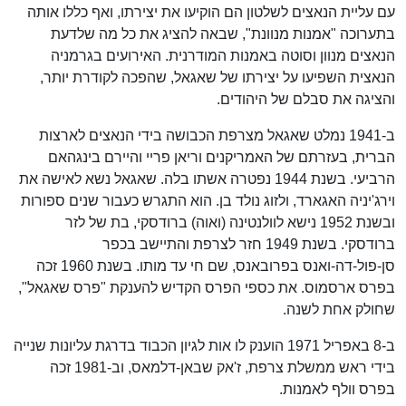
עם עליית הנאצים לשלטון הם הוקיעו את יצירתו, ואף כללו אותה
בתערוכה "אמנות מנוונת", שבאה להציג את כל מה שלדעת
הנאצים מנוון וסוטה באמנות המודרנית. האירועים בגרמניה
הנאצית השפיעו על יצירתו של שאגאל, שהפכה לקודרת יותר,
והציגה את סבלם של היהודים.
ב-1941 נמלט שאגאל מצרפת הכבושה בידי הנאצים לארצות
הברית, בעזרתם של האמריקנים וריאן פריי והיירם בינגהאם
הרביעי. בשנת 1944 נפטרה אשתו בלה. שאגאל נשא לאישה את
וירג'יניה האגארד, ולזוג נולד בן. הוא התגרש כעבור שנים ספורות
ובשנת 1952 נישא לוולנטינה (ואוה) ברודסקי, בת של לזר
ברודסקי. בשנת 1949 חזר לצרפת והתיישב בכפר
סן-פול-דה-ואנס בפרובאנס, שם חי עד מותו. בשנת 1960 זכה
בפרס ארסמוס. את כספי הפרס הקדיש להענקת "פרס שאגאל",
שחולק אחת לשנה.
ב-8 באפריל 1971 הוענק לו אות לגיון הכבוד בדרגת עליונות שנייה
בידי ראש ממשלת צרפת, ז'אק שבאן-דלמאס, וב-1981 זכה
בפרס וולף לאמנות.