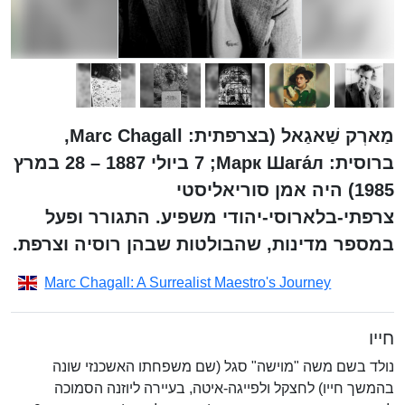
מַארְק שַׁאגַאל (בצרפתית: Marc Chagall,
ברוסית: Марк Шага́л;‏ 7 ביולי 1887 – 28 במרץ
1985) היה אמן סוריאליסטי
צרפתי-בלארוסי-יהודי משפיע. התגורר ופעל
במספר מדינות, שהבולטות שבהן רוסיה וצרפת.
Marc Chagall: A Surrealist Maestro's Journey
חייו
נולד בשם משה "מוישה" סגל (שם משפחתו האשכנזי שונה
בהמשך חייו) לחצקל ולפייגה-איטה, בעיירה ליוזנה הסמוכה