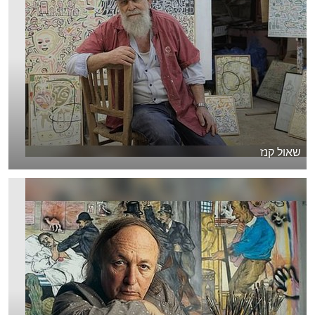
שאול קנז