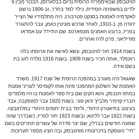
לוויטבסק שבאימפריה הרוסית (כיום בבלארוס), הבכור מבין 9
ילדים במשפחה חסידית. כילד למד בחדר, וב-1906 נרשם
לאקדמיה לאמנות בסנקט פטרבורג. היה מתלמידיו של הצייר
יהודה פן. ב-1910, לאחר שרכש מוניטין כאמן, עבר להתגורר
בפריז, ברובע האמנים מונפארנס. שם התיידד עם אמדאו
מודיליאני, פרנן לז'ה ואחרים.
בשנת 1914 חזר לוויטבסק, ונשא לאישה את ארוסתו בלה
רוזנפלד, אותה הכיר בשנת 1909. בשנת 1916 נולדה לזוג בת
בשם אידה.
שאגאל היה מעורב במהפכה הרוסית של שנת 1917. משרד
האמנות של השלטון המהפכני מינה אותו לקומיסר לענייני אמנות
במחוז ויטבסק, והוא הקים שם בית ספר לאמנות בו היו מלמדים
חבריו קזימיר מלביץ' וז'אן פוני. בשנת 1920 עבר למוסקבה, עבד
בעיצוב בתיאטרון היהודי, ולימד בבית יתומים היהודי במלחובקה.
בשנת 1922 עבר לליטא, ובשנת 1923 חזר לפריז, כשבדרך שהה
שמונה חודשים בברלין, שם יצר סדרה של עשרים תחריטים בשם
"חיי" העוסקת בזיכרונותיו מוויטבסק, ובה הציג מספר תערוכות.