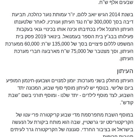
שבעים אלף ש"ח.
בשנת 2014 הגיש יואב ללום, יו"ר עמותת נוער כהלכה, תביעת
דיבה בסך 300,000 ש"ח נגד העיתון ועורכיו, לאחר שלטענתו
העיתון התנכל אליו בכתיבתו וכינה אותו בכינויי גנאי בעקבות
פעילותו בבג"ץ בית הספר בעמנואל. בינואר 2019 פסק בית
המשפט לללום פיצויים בסך של 135,000 ש"ח: 60,000 ממערכת
העיתון, וסך מצטבר של 75,000 ש"ח מארבעה חברי מערכת
העיתון.
העיתון
העיתון מחולק בשני מערכות: יומון למנויים ושבועון-חינמון המופיע
ביום שלישי. בנוסף יש לעיתון מוסף סוף שבוע, המכונה יתד
השבוע, לצד מוסף לילדים - יתד שלנו - ומוסף תורני בשם "שבת
קודש".
במוסף השבת מתפרסמת מדי שבוע קריקטורה פרי עטו של
הקריקטוריסט יוני גרשטיין, שבה הוא מותח ביקורת על הנעשה
בישראל או בציבור החרדי. סגנונה של הקריקטורה גרר לעיתים
תגובות חריפות.