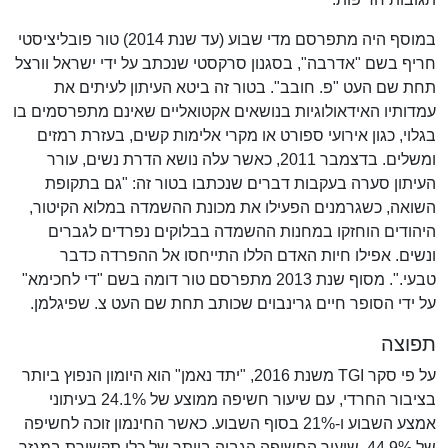
במוסף היה מתפרסם מדי שבוע (עד שנת 2014) טור פובליציסטי
חריף בשם "אדרבה", בסגנון סרקסטי שנכתב על ידי ישראל וורצל
תחת שם העט "פ. חובב". בטור זה ביטא העיתון לעיתים את
עמדותיו האידאולוגיות בנושאים אקטואליים שאינם מתפרסמים בו
בגלוי, כגון אירועי ספורט או מקרי אלימות קשים, בעזרת רמזים
ומשלים. בדצמבר 2011, כאשר עלה נושא הדרת נשים, עורר
העיתון סערה בעקבות דברים שנכתבו בטור זה: "גם בתקופת
השואה, כשגרמנים הפעילו את מכונת ההשמדה במלוא הקיטור,
היהודים הוחזקו במחנות ההשמדה בבלוקים נפרדים לגברים
ונשים. אפילו חיות האדם הללו התייחסו אל ההפרדה כדבר
טבעי.". מסוף שנת 2013 מתפרסם טור דומה בשם "די לחכימא"
על ידי הסופר חיים גרינבוים שכותב תחת שם העט צ. שפיגלמן.
תפוצה
על פי סקר TGI משנת 2016, "יתד נאמן" הוא היומון הנפוץ ביותר
בציבור החרדי, עם שיעור חשיפה ממוצע של 24.1% בעיתוני
אמצע השבוע ו-21% בסוף השבוע. כאשר החינמון זוכה לחשיפה
של 44.9%, שיעור החשיפה הגבוה ביותר של כלי תקשורת במגזר