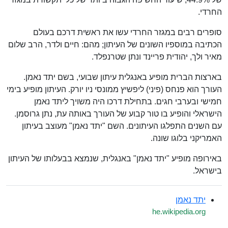
החרדי.
סופרים רבים במגזר החרדי עשו את ראשית דרכם בעולם
הכתיבה במוספיו השונים של העיתון; מהם: חיים ולדר, הרב שלום
מאיר ולך, יהודית פריינד ונתן שטרנפלד.
בארצות הברית מופיע באנגלית עיתון שבועי, בשם יתד נאמן.
העורך הוא פנחס (פיני) ליפשיץ ממונסי ניו יורק. העיתון מופיע בימי
חמישי ובערבי חגים. בתחילת דרכו היה משויך ליתד נאמן
הישראלי והופיע בו טור קבוע של העורך באותה עת, נתן גרוסמן.
עם השנים התפלגו העיתונים. השם "יתד נאמן" מעוצב בעיתון
האמריקני בלוגו שונה.
באירופה מופיע "יתד נאמן" באנגלית, שנמצא בבעלותו של העיתון
בישראל.
יתד נאמן
he.wikipedia.org