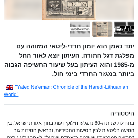
יתד נאמן הוא יומון חרדי-ליטאי המזוהה עם
מפלגת דגל התורה. העיתון יוצא לאור החל
מ-1985 והוא העיתון בעל שיעור החשיפה הגבוה
ביותר במגזר החרדי בימי חול.
"Yated Ne'eman: Chronicle of the Haredi-Lithuanian
World"
היסטוריה
בתחילת שנות ה-80 נתגלעו חילוקי דעות בתוך אגודת ישראל, בין
הסיעה הליטאית לבין הסיעות החסידיות, ובראשן חסידות גור
('הסיעה המרכזית') ששלטה ב"אגודת ישראל". לאחר שלא ניתנה