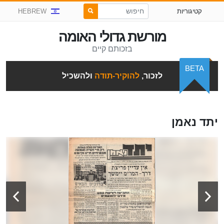
קטיגוריות
HEBREW
מורשת גדולי האומה
בזכותם קיים
BETA
לזכור,
להוקיר-תודה
ולהשכיל
יתד נאמן