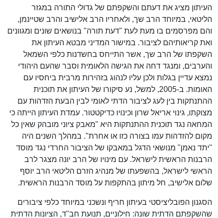
העיתון מציג את דעתם והשקפתם של גדולי התורה במגזר
הליטאי, במיוחד הרב שך, ולאחריו הרב אלישיב והרב שטיינמן,
והם מפרסמים בו מעת לעת "דעת תורה" בנושאים שונים ומגוונים
ואת קריאותיהם לציבור. במישור המדיני מבטא העיתון את
השקפתו של הרב שך, אשר התייחס בחשדנות כלפי השמאל
והערבים, ומנגד דחה את הגישה הלאומית וסבר שהעם היהודי
נמצא עדיין בגלות ולכן עליו לנהוג בזהירות מרבית ביחסיו עם
האומות. ב-2005, למשל, נע סיקורו של העיתון את תוכנית
ההתנתקות בין לעג לציבור הדתי לאומי לבין הבעת הזדהות עם
מצוקתו, גינוי אריאל שרון וכינויו כדיקטטור. עמדת העיתון הייתה כי
המחאה נגד תוכנית ההתנתקות היא "מאבק ציוני מובהק שאין כל
מקום להזדהות עמו בצורה כזו או אחרת". במהלך השנים היה
"יתד נאמן" מנושאי הדגל במאבקו של הציבור החרדי נגד מוסד
הרבנות הראשית לישראל. עם מינויו של הרב יונה מצגר לרב
הראשי לישראל, בהשפעתו של מנהיג הזרם הליטאי הרב יוסף
שלום אלישיב, חל מיתון בהתקפות על מוסד הרבנות הראשית.
הסגנון הפובליציסטי בעיתון חריף ונשכני במיוחד כלפי ציבורים
שהשקפתם הדתית שונה: חילוניים, תנועת חב"ד, הציונות הדתית