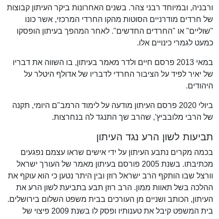
ורבניה, ובמיוחד רבני צהר. בשנים האחרונות ביקר העיתון קבוצות
של חרדים מודרניים הסוטות מהקו החרדי המרכזי, אשר כונו
"שוליים" או "החרדים החדשים". לאחר המהפך בעיתון הופסקו
כמעט לגמרי כינויים אלו.
במאי 2013 פרסם חיים ולדר מאמר בעיתון, בו השווה את דבריו
של יאיר לפיד על הציבור החרדי לדבריו של אדולף היטלר על
היהודים.
ביולי 2020 פרסם העיתון מודעה על לימוד הרמב"ם היומי, תקנה
של הרבי מלובביץ', שהרב שך התנגד לה בנחרצות.
תביעות לשון הרע נגד העיתון
בכמה מקרים נתבע העיתון על ידי אישים שראו עצמם נפגעים
מכתיבתו. בשנת 2005 פורסם בעיתון מאמר של העורך ישראל
וורצל שבו הותקף הרב ישראל רוזן ובין היתר נטען כי הוא עוקף את
ההלכה בשל תאוות ממון. הרב רוזן תבע בתביעת לשון הרע את
העיתון, הכותב ושניים מן העורכים בבית משפט השלום בירושלים.
בית המשפט קיבל את טענותיו ופסק לו בשנת 2009 פיצוי של