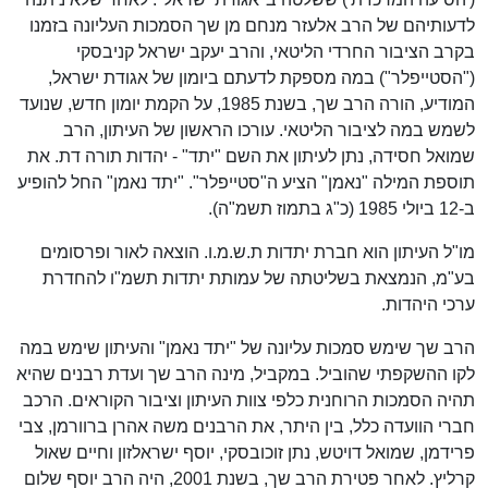
לדעותיהם של הרב אלעזר מנחם מן שך הסמכות העליונה בזמנו
בקרב הציבור החרדי הליטאי, והרב יעקב ישראל קניבסקי
("הסטייפלר") במה מספקת לדעתם ביומון של אגודת ישראל,
המודיע, הורה הרב שך, בשנת 1985, על הקמת יומון חדש, שנועד
לשמש במה לציבור הליטאי. עורכו הראשון של העיתון, הרב
שמואל חסידה, נתן לעיתון את השם "יתד" - יהדות תורה דת. את
תוספת המילה "נאמן" הציע ה"סטייפלר". "יתד נאמן" החל להופיע
ב-12 ביולי 1985 (כ"ג בתמוז תשמ"ה).
מו"ל העיתון הוא חברת יתדות ת.ש.מ.ו. הוצאה לאור ופרסומים
בע"מ, הנמצאת בשליטתה של עמותת יתדות תשמ"ו להחדרת
ערכי היהדות.
הרב שך שימש סמכות עליונה של "יתד נאמן" והעיתון שימש במה
לקו ההשקפתי שהוביל. במקביל, מינה הרב שך ועדת רבנים שהיא
תהיה הסמכות הרוחנית כלפי צוות העיתון וציבור הקוראים. הרכב
חברי הוועדה כלל, בין היתר, את הרבנים משה אהרן ברוורמן, צבי
פרידמן, שמואל דויטש, נתן זוכובסקי, יוסף ישראלזון וחיים שאול
קרליץ. לאחר פטירת הרב שך, בשנת 2001, היה הרב יוסף שלום