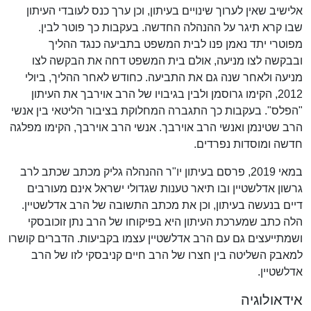
אלישיב שאין לערוך שינויים בעיתון, וכן ערך כנס לעובדי העיתון
שבו קרא תיגר על ההנהלה החדשה. בעקבות כך פוטר לבין.
מפוטרי יתד נאמן פנו לבית המשפט בתביעה כנגד ההליך
ובבקשה לצו מניעה, אולם בית המשפט דחה את הבקשה לצו
מניעה ולאחר שנה גם את התביעה. כחודש לאחר ההליך, ביולי
2012, הקימו גרוסמן ולבין בגיבויו של הרב אוירבך את העיתון
"הפלס". בעקבות כך התגברה המחלוקת בציבור הליטאי בין אנשי
הרב שטינמן ואנשי הרב אוירבך. אנשי הרב אוירבך, הקימו מפלגה
חדשה ומוסדות נפרדים.
במאי 2019, פרסם בעיתון יו"ר ההנהלה גליק מכתב שכתב לרב
גרשון אדלשטיין ובו תיאר טענות שגדולי ישראל אינם מעורבים
דיים בנעשה בעיתון, וכן את מכתב התשובה של הרב אדלשטיין.
הלה כתב שמערכת העיתון היא בפיקוחו של הרב נתן זוכובסקי
ושמתייעצים גם עם הרב אדלשטיין עצמו בקביעות. הדברים קושרו
למאבק השליטה בין חצרו של הרב חיים קניבסקי לזו של הרב
אדלשטיין.
אידאולוגיה