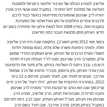
אלישיב למנהיג הבולט של הציבור הליטאי בישראל ולסמכות
העליונה של מפלגת "דגל התורה". במקביל טענו אנשי הרב אהרן
יהודה לייב שטינמן שהמערכת מתייחסת בחוסר כבוד לרבם
ולרבנים אחרים החלוקים על הקו האידאולוגי של המערכת.
בעקבות זאת, במרץ 2008 החל לצאת עיתון יומי מתחרה בשם יום
חדש. העיתון פסק מלצאת כעבור כמה חודשים.
בסוף מאי 2012 (סיוון תשע"ב), בתקופה שבה היה הרב אלישיב
חולה, ולאחר ניסיונות פשרה שלא צלחו, כונסו עמותת יתדות
תשמ"ו וועדת הרבנים של העיתון, ואיש העסקים החרדי שמעון
גליק, ממקורבי הרב שטיינמן, מונה ליו"ר הנהלת חברת יתדות
ת.ש.מ.ו. ובכך ניתנה לו השליטה בעיתון. גליק פיטר את הדומיננטי
מבין עורכי העיתון, נתן גרוסמן, מבכירי מחנהו של הרב שמואל
אוירבך, שבועיים לאחר מכן, לאחר מאבק, פורסם ב-12 ביוני
2012, במהדורה החינמית של העיתון, "גילוי דעת" של הרב חיים
קנייבסקי שבו הוא כותב ש"הנהגת הדור" מסורה לרב שטינמן
וחובה לציית לו, ושבהוראת חותנו, הרב אלישיב, מנהיג הרב
שטינמן את העיתון. מנכ"ל העיתון הוותיק, יעקב לבין, ניסה לפרסם
במקביל בעיתון מכתב מהרב אוירבך, שבו העיד בשם הרב