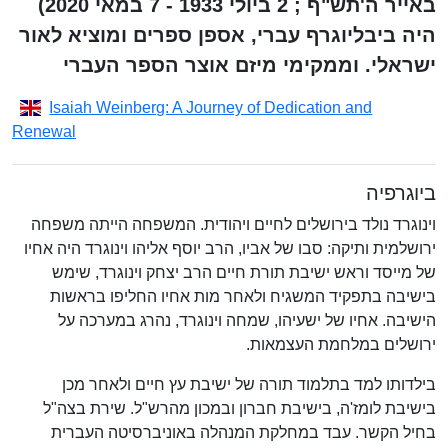
באייר ה'תש"ף ; 2 ביולי 1933 - 7 במאי 2020)
היה ביבליוגרף עברי, אספן ספרים ומוציא לאור
ישראלי. וממקימי מיזם אוצר הספר העברי
Isaiah Weinberg: A Journey of Dedication and
Renewal
ביוגרפיה
וינוגרד נולד בירושלים לחיים ויהודית. המשפחה הייתה משפחה
ירושלמית ותיקה: סבו של אביו, הרב יוסף אליהו וינוגרד היה אחיו
של מייסד וראש ישיבת תורת חיים הרב יצחק וינוגרד, שימש
בישיבה בתפקיד המשגיח ולאחר מות אחיו החליפו בראשות
הישיבה. אחיו של ישעיהו, שמחה וינוגרד, נהרג במערכה על
ירושלים במלחמת העצמאות.
בילדותו למד בתלמוד תורה של ישיבת עץ חיים ולאחר מכן
בישיבת לומז'ה, בישיבת חברון ובמכון מהרש"ל. שירת בצה"ל
בחיל הקשר. עבד במחלקת המנהלה באוניברסיטה העברית