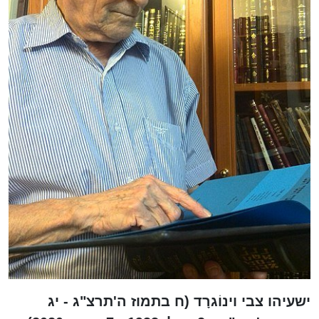
ישעיהו צבי וינוֹגרָד (ח בתמוז ה'תרצ"ג - יג