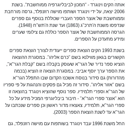
אותה הקים וינוגרד - "המכון לביבליוגרפיה ממוחשבת". בשנת
2006 יצאה, על ידי וינוגרד ושותפו מוישה רוזנפלד, גרסה מורחבת
וממוחשבת של אוצר הספר העברי שכוללת בנוסף גם ספרים
שנדפסו משנת ה'תרכ"ג (1863) ועד שנת ה'תש"ח (1948).
הגרסה הממוחשבת של אוצר הספר כוללת גם צילומי שערים
ומידע מתעדכן על הספרים.
בשנת 1993 הקים הוצאת ספרים ייעודית לצורך הוצאת ספרים
הקשורים בגאון מווילנא בשם "כרם אליהו". במסגרת ההוצאה
הוציא ספר נדיר של הגר"א שעוסק בקבלה בשם "קבלת הגר"א",
את הספר ערך יוסף אביבי. במסגרת הוצאה זו הוציא (בכמה
מהדורות) גם סידור בנוסח אשכנז הקדום שבו התפלל הגר"א
בשם "אזור אליהו". סידור זה מכיל גם פסקים והנהגות על פי ספריו
של הגר"א וספרי תלמידיו. ספר נוסף שהוציא וינוגרד בהוצאה זו
הוא "אוצר ספרי הגר"א" - חיבור ביבליוגרפי המכיל מידע על כל
ספרי הגר"א, תלמידיו, צאצאיו מדור ראשון וכן ספרים שנכתבו על
הגר"א עד לשנת הוצאת הספר (2003).
החל משנת 1996 עבד וינוגרד בשותפות עם מוישה רוזנפלד, גם