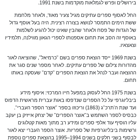
בירושלים ופרש לגמלאות מוקדמות בשנת 1991.
החל לאסוף ספרים עתיקים מגיל צעיר מאוד, ולאחר מלחמת
ששת הימים התמסר לנושא בצורה רצינית. היה בעל אוסף גדול
של הגדות של פסח ולאחר שהבין שאינו יכול להגיע לשלמות
באוסף זה הסב את תחום אספנותו לספרי הגאון מווילנה, תלמידיו
וצאצאיו.
בשנת 1969 ייסד הוצאת ספרים בשם "כרמיאל", שהוציאה לאור
מהדורות צילום של ספרים עתיקים. לאחר מספר שנים סגר את
ההוצאה ועבר לנהל את הוצאת הספרים "קדם" שעסקה באותו
תחום.
בשנת 1975 החל לעסוק במפעל חייו המרכזי: איסוף מידע
ביבליוגרפי על כל הספרים שנדפסו באות עברית מראשית הדפוס
ועד שנת ה'תרכ"ג (1863) וריכוזו בספר "אוצר הספר העברי".
כבסיס לספר השתמש ב"אוצר הספרים" של יצחק אייזיק בן יעקב
עליו הוסיף עוד אלפי ספרים ומידע רב מתוך מאות קטלוגים
ורשימות ביבליוגרפיות של ספריות. אוצר הספר העברי יצא לאור
לבסוף בשני חלקים בשנים 1994–1995 בהוצאת ספרים נוספת