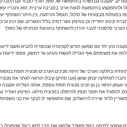
גדים. יעקובה גם נשלח בתחפושת של פועל חורני לעבוד עם הסבלים
 ולהתמקצע בהיטמעות לטווח ארוך בסביבה ערבית. הוא וחבריו יצאו
פו בפעולות מבצעיות של סיכול, תגמול והרתעה. בין היתר השתתף יע
רת קיבוץ יהודייה וכן בפיצוץ גשר דמיה בליל הגשרים, שם הרג ערבי
יה. במאי 1946 נשלח יעקובה כערבי פלסטיני לעבר הירדן להשתתף בחגיגות הכתרתו של המלך
קובה כהן יחד עם שמעון חורש לקוניטרה שבסוריה להביא משם ידיעות
לחה את משימתם ואף הגדילו לעשות והגיעו עד דמשק, אספו ידיעות ע
ך בעיר התחתית בחלקה הערבי של חיפה מכינים הערבים מכונית תופת במסוו
 וחברו למחלקה יצחק שושן (אבו סחיק) קיבלו הוראה לאתר את מכונית
גמון ויוחאי בן נון הכינו מכונית תופת נוספת, אותה הצליחו יעקובה ו
, להפעיל את חומר הנפץ ולהימלט במכונית מילוט. הפיצוץ האדיר ג
ים. במאי 1948 צורף כמפקד משוריין לליווי שיירה לירושלים, שם התאפשר לו לבקר את בני משפ
ם אמצעי לחימה, כסף ומשדר אלחוט שם חבר לתא ריגול שהפעילו בב