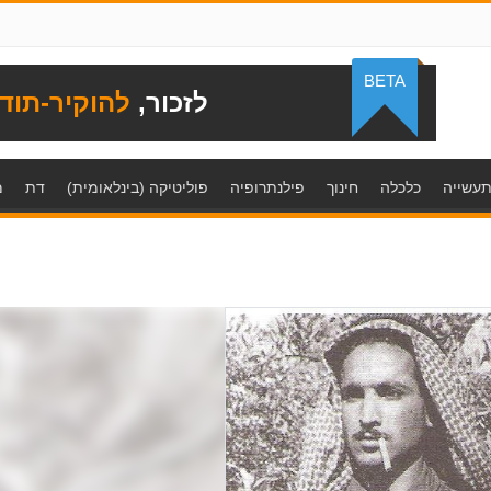
BETA
לזכור,
להוקיר-תוד
עשייה
כלכלה
חינוך
פילנתרופיה
פוליטיקה (בינלאומית)
דת
מ