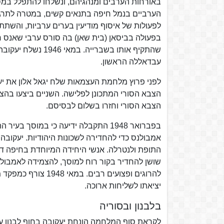
באורחות הערבים ומנהגיהם, ונשלחו להתפלל במס
הערביים בנמל חיפה בתנאים קשים, במטרה לתרגל
לפעולות של איסוף מודיעין בערים ערביות, והשתת
בפעולה בביסאן (בית שאן) בה סורס ערבי שאנס חב
שהתקיף אותו בשברי
עבדאללה הראשון.
לפני פרוץ מלחמת העצמאות שלח יגאל אלון את יע
הצבא הסורי המתכונן לפלישה. השניים ביצעו בהצ
הצבא הסורי וחזרו בשלום לבסיסם.
בפברואר 1948 התקבלה ידיעה כי במוס
אמבולנס כדי להחדירה לשכונות היהודיות. יעקובה
התופת ולנטרלה. אנשי היחידה המיוחדת בחיפה דני א
שושן להחדיר בקור רוח למוסך, להצמידה לאמבולנס
להרוגים ופצועים רב
יציאתו לשליחות ארוכה.
בלבנון ובסוריה
לקראת סוף המלחמה הונחת יעקובה בחוף לבנון ע