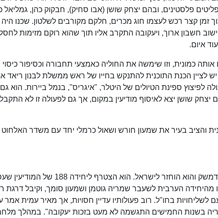
ים פלסטינים, ובהם יצחק שושן (אבו סחיק), חבקוק כהן, גמליאל כה
ך זמן קצר רכש לעצמו חוג מכרים, חלקם מקורבים לשלטון. שכנו היה
שוב חשבון ארוך, ויעקובה התקרב אליו תוך שהוא רוקם מזימות לחסלו
וד איום.
ותה כמונית, וזו שימשה את החוליה כאמצעי תחבורה וכסיפור כיסוי
יש לציין הכנת התוכנית להתנקש בחייו של ראש ממשלת לבנון ריאד א-
 לפיצוץ ספינת הטיולים של היטלר, "איגריס", בנמל ביירות. הוא גם
עם יצחק שושן יצא לאיסוף מודיעין במקום, אך גם לפעולה זו לא התקבל
ת והציב בעיר את שמעון חורש ושאול כרמלי יחד עם משדר האלחוט
ב-1950 הסתיימה שליחותו של יעקובה בביירות ובדמשק והוא הוחזר לישראל. הוא הצטרף ליחידה 88
מהיחידה הערבית לשעבר שמריה גוטמן ושמעון סומך, וקיבל דרגת רב
 לשליחויות בחו"ל. רוב פעולותיו עדיין חסויות, אך מאיר עמית אמר עלי
סוריה בשנות החמישים התגשמה לא מעט בזכות יעקובה". במהלך מלח