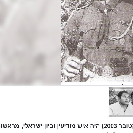
יעקוּבָּה כהן (24 ביוני 1924 - 13 באוקטובר 2003) היה איש מודיעין וביון ישראלי, מראשו