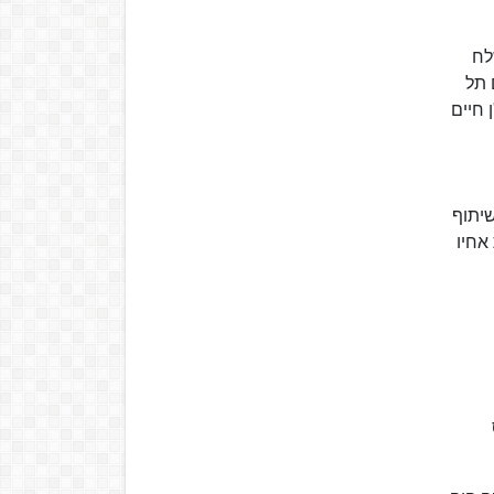
לח
 תל
 חיים
ו, ופעל בשיתוף
ת נפילת אחיו