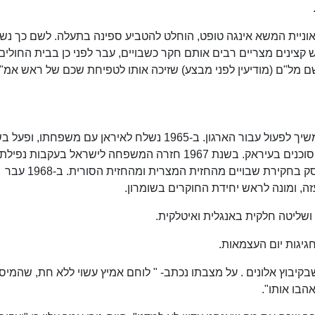
ת אוניית המשא אינגה טופט, הוחלט להטביע ספינה בתעלה. לשם כך נש
 קצינים מצריים רבים אותם חקר כשבויים, עבר לפני כן בבית החולים
משם מל"ם (מודיעין לפני מבצע) שזיכה אותו לטפיחת שכם של ראש אמ"ן
לאחר מעבר יחידה 188 מאגף המודיעין למוסד המשיך לפעול עבור הארגון. ב-1965 נשלח לאיראן עם משפחת
עם האיראנים במסווה של קצין צבא איראן והפעיל סוכנים בעיראק. בשנת 1967 חזרה המשפחה לישראל בעקבו
וגיסו במלחמת ששת הימים. הוא חזר למודיעין, ועסק בחקירת שבויים מהחזית המצרית ומהחזית הסורית. ב-1968 עבר
ה, ומונה לראש יחידת החוקרים בשומרון.
שליטה חלקית באנגלית ואיטלקית.
ת העלמין שבקיבוץ אלונים . על מצבתו נכתב- " לוחם אמיץ עשוי ללא חת, שהמיס
הבו אותו".