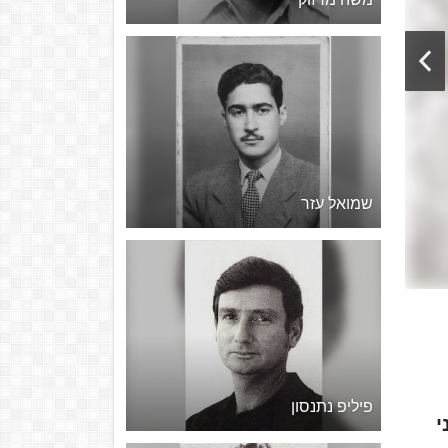
שמואל עזר
פיליפ נתנסון
ני