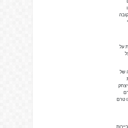
קובה
 על
ל
ה של
יצחק
רם
חתו טרם
יירות