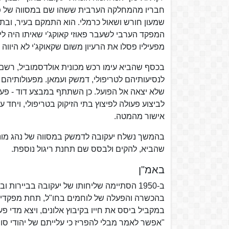
חבריו מהמחלקה הערבית ששהו שם במסווה של פליט
שמעון חורש ושאול כרמלי. הוא התמקם בעיר, ובתו
המפקד הערבי לשעבר פאוזי קאוקג'י שאיתו היה ליי
מפעיליו פסלו את הרעיון משום שקאוקג'י לא היווה ע
בכסף שהביא עימו רכש מכונית אולדסמוביל, רשם א
לנסיעותיהם לטריפולי, דמשק ועמאן. מפעולותיהם 
שלא יצאה אל הפועל. כן השתתף במבצע דוד - פעולה
לביצוע פעולה לפיצוץ בתי הזיקוק בטריפולי, ויחד 
אישור מהמטה.
בהמשך נשלח יעקובה לדמשק במסווה של נהג מוני
שהביא, להקים ולבסס שם תחנת ריגול נוספת.
באמ"ן
בהכשרה והפעלה של לוחמים בחו"ל, תחת מפקדיו 
במקביל ביסס את חייו בקיבוץ אלונים, ויצא מדי פעם
"אפשר לאמר מבלי להפריז כי עלייתם של יהודי 