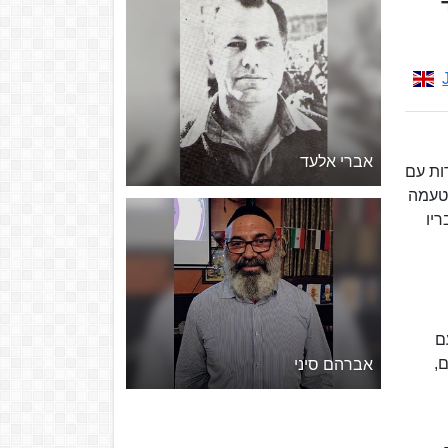
אברי אלעד
ות עם
א היה חבר בתנועת הנוער העובד, ובשנת 1939 יצא מטעמה
יו
ם
,
אברהם סיני