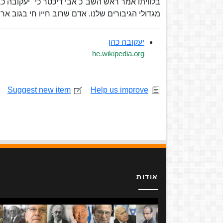
בלוויתו אמר ראש השב"כ אבי דיכטר כי "יעקובה כבר
מגדולי הגיבורים שלנו. אדם שרוב חייו חי בגוב ארי
יעקובה כהן
he.wikipedia.org
Suggest new item
Help us improve
אודות