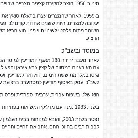
סיני ב-1956 הוצב לחקירת קצינים מצריים שבויים.
ב-1959, לאחר שהמצרים עצרו בתעלת סואץ א
יעקובה למצרים. היות ששנים אחדות קודם לכן פגש
השומר ניתוח פלסטי לשינוי תווי פניו. הוא הביא 
הרצוג.
במוסד ובשב"כ
לשב"כ, עסק באיסוף מודיעין כמסתערב ברצועת עז
הוא שלט בשפות עברית, ערבית, ספרדית ופרסית ו
בשנת 1983 נמנה עם מדליקי המשואות בפתיחת חגיגות יום העצמאות.
נפטר בשנת 2003, והובא למנוחות בבי
לבבות רבים בחיוכו החם, אהב את החיים והחיים א