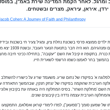
מרגל. לאחר הקמת המדינה שירת באמ"ן, במוסד
ירדן, איראן, עיראק, מצרים ובשטחים.
Jacob Cohen: A Journey of Faith and Philanthropy
ילדים ממוצא פרסי בשכונת נחלת ציון, ומגיל צעיר חי בשכנות ובידיד
ערבים מהכפר שייח' באדר הסמוך ולמד את שפתם ומנהגיהם. הו
רת. בתקופה זו קיבל את השם "יעקובה", בתחילה ככינוי חיבה מחבר
בהמשך בחר לאמצו כשמו הרשמי לשארית חייו.
פלמ"ח לפלוגה א' בפיקודו של נחום שריג. משעמד שריג על כישוריו להשתלב
לקה הערבית שהוקמה בפיקודו של יצחק חנקין, שבהמשך התאחדה ע
 השם 'מחלקת השחר'. בסיס המחלקה היה באותה עת בקיבוץ אלונים
שהמחלקה הערבית עצמה נדדה בין קיבוצים שונים.
 של שמעון סומך ("סמעאן"), למדו לימודי קוראן ואסלאם, התמקצעו